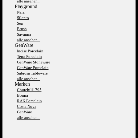
alle ansehen...
Playground
Nara
Silento
Sea
Brush
Savanna
alle ansehen...
GenWare
Incise Porcelain
Terra Porcelain
GenWare Stoneware
GenWare Porcelain
Sabrosa Tableware
alle ansehen...
Marken
Churchill1795
Bonna
RAK Porcelain
Costa Nova
GenWare
alle ansehen...