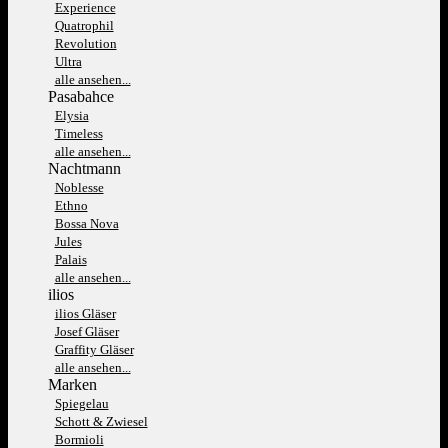
Experience
Quatrophil
Revolution
Ultra
alle ansehen...
Pasabahce
Elysia
Timeless
alle ansehen...
Nachtmann
Noblesse
Ethno
Bossa Nova
Jules
Palais
alle ansehen...
ilios
ilios Gläser
Josef Gläser
Graffity Gläser
alle ansehen...
Marken
Spiegelau
Schott & Zwiesel
Bormioli