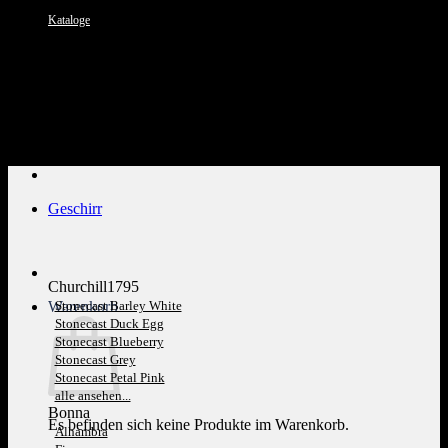
Kataloge
Kundenservice: 089 1270 0802
Geschirr
Churchill1795
Warenkorb
Stonecast Barley White
Stonecast Duck Egg
Stonecast Blueberry
Stonecast Grey
Stonecast Petal Pink
alle ansehen...
Bonna
Es befinden sich keine Produkte im Warenkorb.
Alhambra