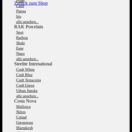
Fium
Zurück zum Shop
Calif
Patera
Iris
alle ansehen...
RAK Porcelain
Spot
Karbon
Shale
Ease
Nano
alle ansehen...
Steelite International
Craft White
Craft Blue
Craft Terracotta
Craft Green
Urban Smoke
alle ansehen...
Costa Nova
Mallorca
Nótos
Cristal
Grespresso
Marrakesh