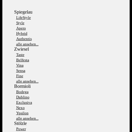
Spiegelau
LifeStyle
Style
Apero
Hybrid
Authentis
alle ansehen...
Zwiesel
Taste
Belfesta
Vina
Sensa
Fine
alle ansehen...
Bormioli
Bodega
Dublino
Exclusiva
Nexo
Ypsilon
alle ansehen...
Stölzle
Power