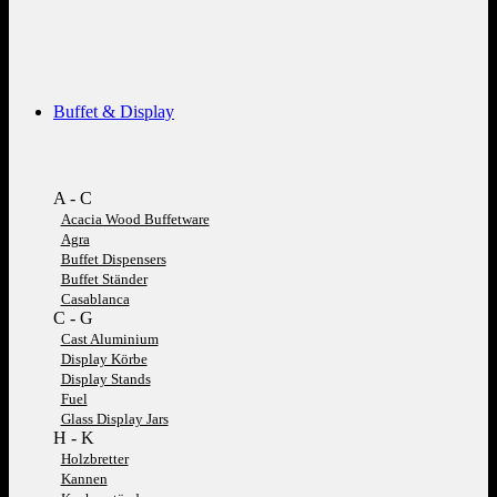
Buffet & Display
A - C
Acacia Wood Buffetware
Agra
Buffet Dispensers
Buffet Ständer
Casablanca
C - G
Cast Aluminium
Display Körbe
Display Stands
Fuel
Glass Display Jars
H - K
Holzbretter
Kannen