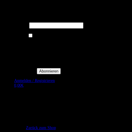
Melden Sie sich für unseren Newsletter
an um stets aktuelle Angebote zu
erhalten.
E-Mail*
Ich bin damit einverstanden, E-
Mail-Newsletter sowie
Werbeaktionen von Royal Dining
zu erhalten. *
Mit der Einwilligung bestätige
ich, dass ich der
Datenschutzerklärung von Royal
Dining zustimme, und bin mir
bewusst, dass ich mich jederzeit
abmelden kann.
Anmelden / Registrieren
0,00
€
Es befinden sich keine Produkte im Warenkorb.
Zurück zum Shop