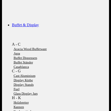
Buffet & Display
A - C
Acacia Wood Buffetware
Agra
Buffet Dispensers
Buffet Ständer
Casablanca
C - G
Cast Aluminium
Display Körbe
Display Stands
Fuel
Glass Display Jars
H - K
Holzbretter
Kannen