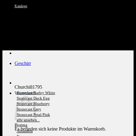
Kataloge
Kundenservice: 089 1270 0802
Geschirr
Churchill1795
Warenkorb
Stonecast Barley White
Stonecast Duck Egg
Stonecast Blueberry
Stonecast Grey
Stonecast Petal Pink
alle ansehen...
Bonna
Es befinden sich keine Produkte im Warenkorb.
Alhambra