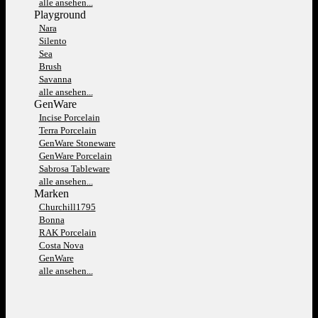
alle ansehen...
Playground
Nara
Silento
Sea
Brush
Savanna
alle ansehen...
GenWare
Incise Porcelain
Terra Porcelain
GenWare Stoneware
GenWare Porcelain
Sabrosa Tableware
alle ansehen...
Marken
Churchill1795
Bonna
RAK Porcelain
Costa Nova
GenWare
alle ansehen...