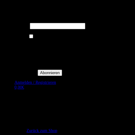
Melden Sie sich für unseren Newsletter
an um stets aktuelle Angebote zu
erhalten.
E-Mail*
Ich bin damit einverstanden, E-
Mail-Newsletter sowie
Werbeaktionen von Royal Dining
zu erhalten. *
Mit der Einwilligung bestätige
ich, dass ich der
Datenschutzerklärung von Royal
Dining zustimme, und bin mir
bewusst, dass ich mich jederzeit
abmelden kann.
Anmelden / Registrieren
0,00
€
Es befinden sich keine Produkte im Warenkorb.
Zurück zum Shop