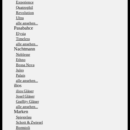
Experience
Quatrophil
Revolution
Ultra
alle ansehen...
Pasabahce
Elysia
Timeless
alle ansehen...
Nachtmann
Noblesse
Ethno
Bossa Nova
Jules
Palais
alle ansehen...
ilios
ilios Gläser
Josef Gläser
Graffity Gläser
alle ansehen...
Marken
Spiegelau
Schott & Zwiesel
Bormioli