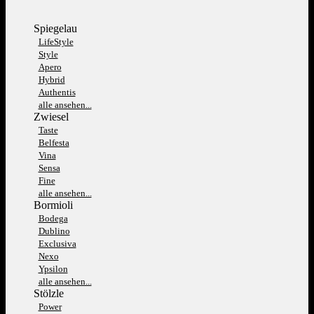
Spiegelau
LifeStyle
Style
Apero
Hybrid
Authentis
alle ansehen...
Zwiesel
Taste
Belfesta
Vina
Sensa
Fine
alle ansehen...
Bormioli
Bodega
Dublino
Exclusiva
Nexo
Ypsilon
alle ansehen...
Stölzle
Power