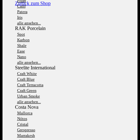
Fium
Zurück zum Shop
Calif
Patera
Iris
alle ansehen...
RAK Porcelain
Spot
Karbon
Shale
Ease
Nano
alle ansehen...
Steelite International
Craft White
Craft Blue
Craft Terracotta
Craft Green
Urban Smoke
alle ansehen...
Costa Nova
Mallorca
Nótos
Cristal
Grespresso
Marrakesh