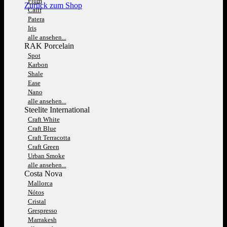
Fium
Zurück zum Shop
Calif
Patera
Iris
alle ansehen...
RAK Porcelain
Spot
Karbon
Shale
Ease
Nano
alle ansehen...
Steelite International
Craft White
Craft Blue
Craft Terracotta
Craft Green
Urban Smoke
alle ansehen...
Costa Nova
Mallorca
Nótos
Cristal
Grespresso
Marrakesh