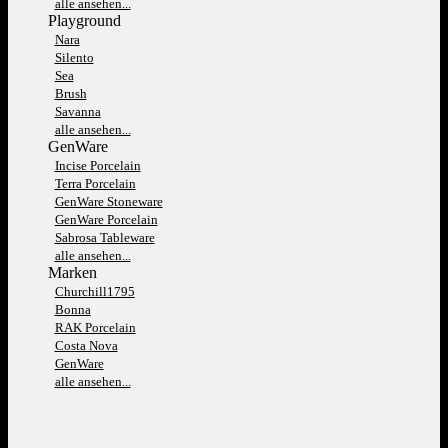
alle ansehen...
Playground
Nara
Silento
Sea
Brush
Savanna
alle ansehen...
GenWare
Incise Porcelain
Terra Porcelain
GenWare Stoneware
GenWare Porcelain
Sabrosa Tableware
alle ansehen...
Marken
Churchill1795
Bonna
RAK Porcelain
Costa Nova
GenWare
alle ansehen...