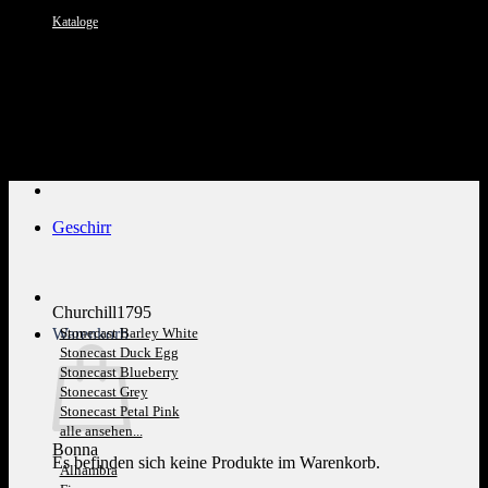
Kataloge
Kundenservice: 089 1270 0802
Geschirr
Churchill1795
Warenkorb
Stonecast Barley White
Stonecast Duck Egg
Stonecast Blueberry
Stonecast Grey
Stonecast Petal Pink
alle ansehen...
Bonna
Es befinden sich keine Produkte im Warenkorb.
Alhambra