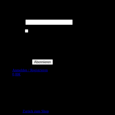
Melden Sie sich für unseren Newsletter
an um stets aktuelle Angebote zu
erhalten.
E-Mail*
Ich bin damit einverstanden, E-
Mail-Newsletter sowie
Werbeaktionen von Royal Dining
zu erhalten. *
Mit der Einwilligung bestätige
ich, dass ich der
Datenschutzerklärung von Royal
Dining zustimme, und bin mir
bewusst, dass ich mich jederzeit
abmelden kann.
Anmelden / Registrieren
0,00
€
Es befinden sich keine Produkte im Warenkorb.
Zurück zum Shop