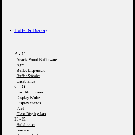
Buffet & Display
A - C
Acacia Wood Buffetware
Agra
Buffet Dispensers
Buffet Ständer
Casablanca
C - G
Cast Aluminium
Display Körbe
Display Stands
Fuel
Glass Display Jars
H - K
Holzbretter
Kannen