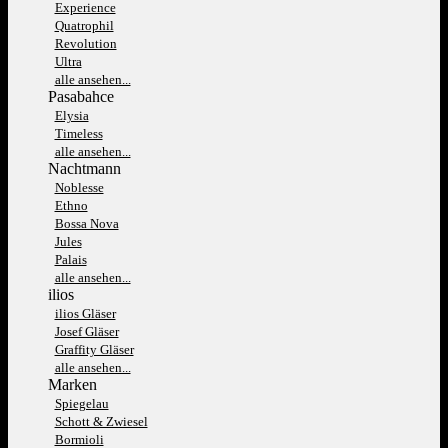
Experience
Quatrophil
Revolution
Ultra
alle ansehen...
Pasabahce
Elysia
Timeless
alle ansehen...
Nachtmann
Noblesse
Ethno
Bossa Nova
Jules
Palais
alle ansehen...
ilios
ilios Gläser
Josef Gläser
Graffity Gläser
alle ansehen...
Marken
Spiegelau
Schott & Zwiesel
Bormioli