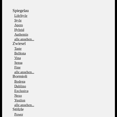
Spiegelau
LifeStyle
Style
Apero
Hybrid
Authentis
alle ansehen...
Zwiesel
Taste
Belfesta
Vina
Sensa
Fine
alle ansehen...
Bormioli
Bodega
Dublino
Exclusiva
Nexo
Ypsilon
alle ansehen...
Stölzle
Power