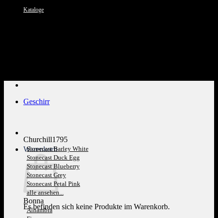
Kataloge
Kundenservice: 089 1270 0802
Geschirr
Churchill1795
Warenkorb
Stonecast Barley White
Stonecast Duck Egg
Stonecast Blueberry
Stonecast Grey
Stonecast Petal Pink
alle ansehen...
Bonna
Es befinden sich keine Produkte im Warenkorb.
Alhambra