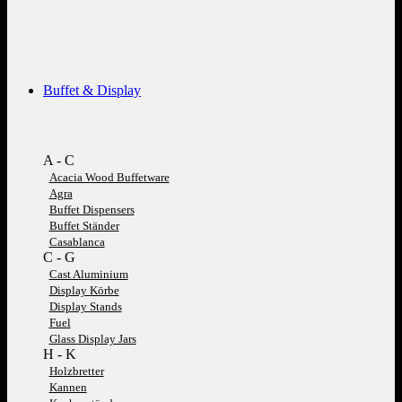
Buffet & Display
A - C
Acacia Wood Buffetware
Agra
Buffet Dispensers
Buffet Ständer
Casablanca
C - G
Cast Aluminium
Display Körbe
Display Stands
Fuel
Glass Display Jars
H - K
Holzbretter
Kannen