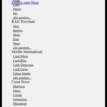
Fium
Zurück zum Shop
Calif
Patera
Iris
alle ansehen...
RAK Porcelain
Spot
Karbon
Shale
Ease
Nano
alle ansehen...
Steelite International
Craft White
Craft Blue
Craft Terracotta
Craft Green
Urban Smoke
alle ansehen...
Costa Nova
Mallorca
Nótos
Cristal
Grespresso
Marrakesh