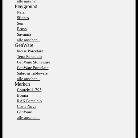
alle ansehen...
Playground
Nara
Silento
Sea
Brush
Savanna
alle ansehen...
GenWare
Incise Porcelain
Terra Porcelain
GenWare Stoneware
GenWare Porcelain
Sabrosa Tableware
alle ansehen...
Marken
Churchill1795
Bonna
RAK Porcelain
Costa Nova
GenWare
alle ansehen...