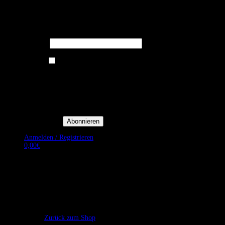
Melden Sie sich für unseren Newsletter
an um stets aktuelle Angebote zu
erhalten.
E-Mail*
Ich bin damit einverstanden, E-
Mail-Newsletter sowie
Werbeaktionen von Royal Dining
zu erhalten. *
Mit der Einwilligung bestätige
ich, dass ich der
Datenschutzerklärung von Royal
Dining zustimme, und bin mir
bewusst, dass ich mich jederzeit
abmelden kann.
Anmelden / Registrieren
0,00
€
Es befinden sich keine Produkte im Warenkorb.
Zurück zum Shop