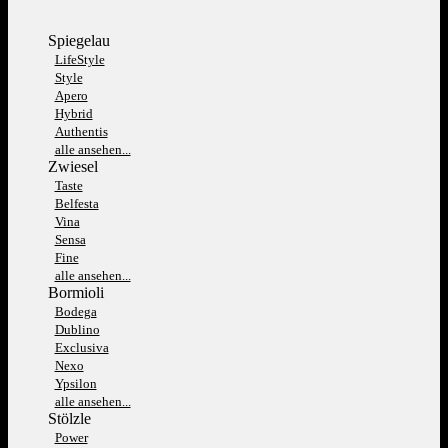
Spiegelau
LifeStyle
Style
Apero
Hybrid
Authentis
alle ansehen...
Zwiesel
Taste
Belfesta
Vina
Sensa
Fine
alle ansehen...
Bormioli
Bodega
Dublino
Exclusiva
Nexo
Ypsilon
alle ansehen...
Stölzle
Power