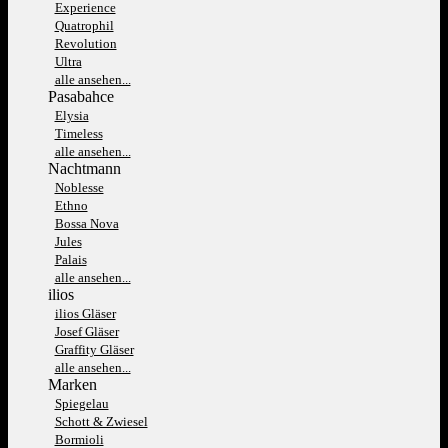
Experience
Quatrophil
Revolution
Ultra
alle ansehen...
Pasabahce
Elysia
Timeless
alle ansehen...
Nachtmann
Noblesse
Ethno
Bossa Nova
Jules
Palais
alle ansehen...
ilios
ilios Gläser
Josef Gläser
Graffity Gläser
alle ansehen...
Marken
Spiegelau
Schott & Zwiesel
Bormioli