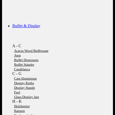
Buffet & Display
A - C
Acacia Wood Buffetware
Agra
Buffet Dispensers
Buffet Ständer
Casablanca
C - G
Cast Aluminium
Display Körbe
Display Stands
Fuel
Glass Display Jars
H - K
Holzbretter
Kannen