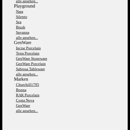
alle ansehen...
Playground
Nara
Silento
Sea
Brush
Savanna
alle ansehen...
GenWare
Incise Porcelain
Terra Porcelain
GenWare Stoneware
GenWare Porcelain
Sabrosa Tableware
alle ansehen...
Marken
Churchill1795
Bonna
RAK Porcelain
Costa Nova
GenWare
alle ansehen...