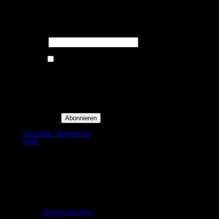
Melden Sie sich für unseren Newsletter
an um stets aktuelle Angebote zu
erhalten.
E-Mail*
Ich bin damit einverstanden, E-
Mail-Newsletter sowie
Werbeaktionen von Royal Dining
zu erhalten. *
Mit der Einwilligung bestätige
ich, dass ich der
Datenschutzerklärung von Royal
Dining zustimme, und bin mir
bewusst, dass ich mich jederzeit
abmelden kann.
Anmelden / Registrieren
0,00
€
Es befinden sich keine Produkte im Warenkorb.
Zurück zum Shop