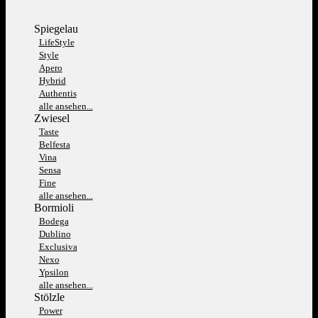
Spiegelau
LifeStyle
Style
Apero
Hybrid
Authentis
alle ansehen...
Zwiesel
Taste
Belfesta
Vina
Sensa
Fine
alle ansehen...
Bormioli
Bodega
Dublino
Exclusiva
Nexo
Ypsilon
alle ansehen...
Stölzle
Power