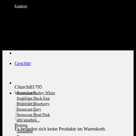
Kataloge
Kundenservice: 089 1270 0802
Geschirr
Churchill1795
Warenkorb
Stonecast Barley White
Stonecast Duck Egg
Stonecast Blueberry
Stonecast Grey
Stonecast Petal Pink
alle ansehen...
Bonna
Es befinden sich keine Produkte im Warenkorb.
Alhambra