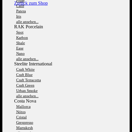
Fium
Zurück zum Shop
Calif
Patera
Iris
alle ansehen...
RAK Porcelain
Spot
Karbon
Shale
Ease
Nano
alle ansehen...
Steelite International
Craft White
Craft Blue
Craft Terracotta
Craft Green
Urban Smoke
alle ansehen...
Costa Nova
Mallorca
Nótos
Cristal
Grespresso
Marrakesh