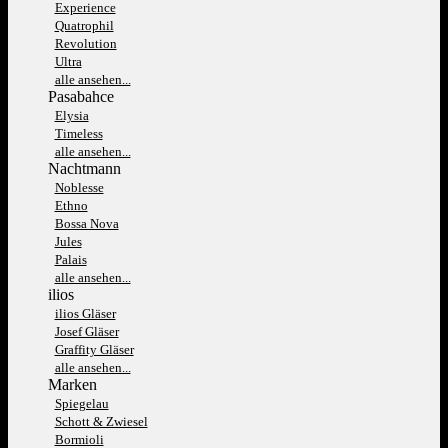
Experience
Quatrophil
Revolution
Ultra
alle ansehen...
Pasabahce
Elysia
Timeless
alle ansehen...
Nachtmann
Noblesse
Ethno
Bossa Nova
Jules
Palais
alle ansehen...
ilios
ilios Gläser
Josef Gläser
Graffity Gläser
alle ansehen...
Marken
Spiegelau
Schott & Zwiesel
Bormioli