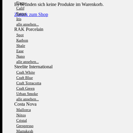
Fium
Es befinden sich keine Produkte im Warenkorb.
Calif
Patera
Zurück zum Shop
Iris
alle ansehen...
RAK Porcelain
Spot
Karbon
Shale
Ease
Nano
alle ansehen...
Steelite International
Craft White
Craft Blue
Craft Terracotta
Craft Green
Urban Smoke
alle ansehen...
Costa Nova
Mallorca
Nótos
Cristal
Grespresso
Marrakesh