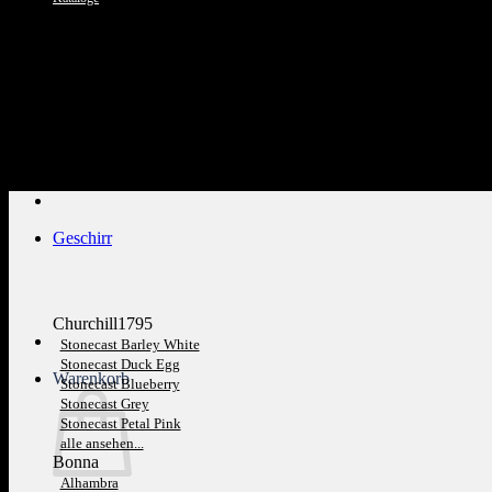
Kundenservice: 089 1270 0802
Geschirr
Churchill1795
Stonecast Barley White
Stonecast Duck Egg
Warenkorb
Stonecast Blueberry
Stonecast Grey
Stonecast Petal Pink
alle ansehen...
Bonna
Alhambra