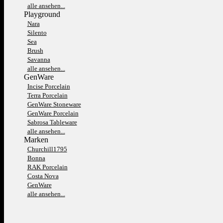
alle ansehen...
Playground
Nara
Silento
Sea
Brush
Savanna
alle ansehen...
GenWare
Incise Porcelain
Terra Porcelain
GenWare Stoneware
GenWare Porcelain
Sabrosa Tableware
alle ansehen...
Marken
Churchill1795
Bonna
RAK Porcelain
Costa Nova
GenWare
alle ansehen...