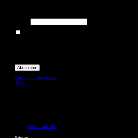
Melden Sie sich für unseren Newsletter an um stets aktuelle
Angebote zu erhalten.
E-Mail*
Ich bin damit einverstanden, E-Mail-Newsletter sowie Werbeaktionen
von Royal Dining zu erhalten. *
Mit der Einwilligung bestätige ich, dass ich der Datenschutzerklärung von
Royal Dining zustimme, und bin mir bewusst, dass ich mich jederzeit
abmelden kann.
Anmelden / Registrieren
0,00
€
Es befinden sich keine Produkte im Warenkorb.
Zurück zum Shop
Kataloge