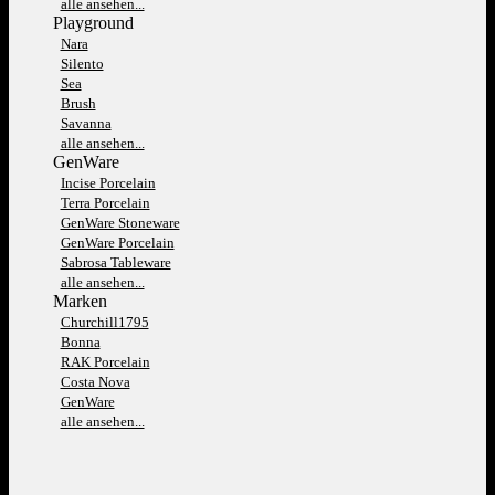
alle ansehen...
Playground
Nara
Silento
Sea
Brush
Savanna
alle ansehen...
GenWare
Incise Porcelain
Terra Porcelain
GenWare Stoneware
GenWare Porcelain
Sabrosa Tableware
alle ansehen...
Marken
Churchill1795
Bonna
RAK Porcelain
Costa Nova
GenWare
alle ansehen...