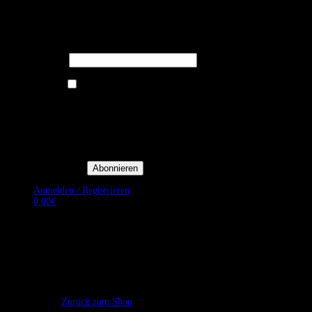
Melden Sie sich für unseren Newsletter
an um stets aktuelle Angebote zu
erhalten.
E-Mail*
Ich bin damit einverstanden, E-
Mail-Newsletter sowie
Werbeaktionen von Royal Dining
zu erhalten. *
Mit der Einwilligung bestätige
ich, dass ich der
Datenschutzerklärung von Royal
Dining zustimme, und bin mir
bewusst, dass ich mich jederzeit
abmelden kann.
Anmelden / Registrieren
0,00
€
Es befinden sich keine Produkte im Warenkorb.
Zurück zum Shop