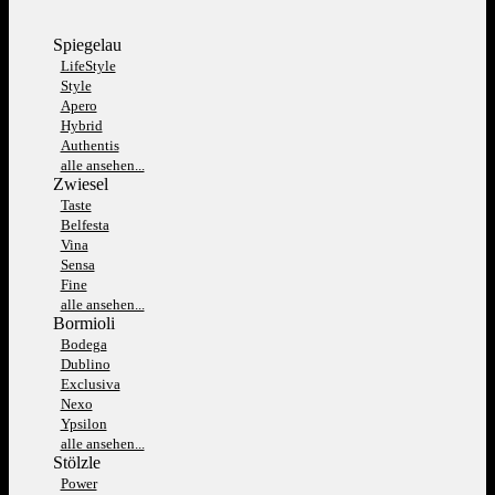
Spiegelau
LifeStyle
Style
Apero
Hybrid
Authentis
alle ansehen...
Zwiesel
Taste
Belfesta
Vina
Sensa
Fine
alle ansehen...
Bormioli
Bodega
Dublino
Exclusiva
Nexo
Ypsilon
alle ansehen...
Stölzle
Power