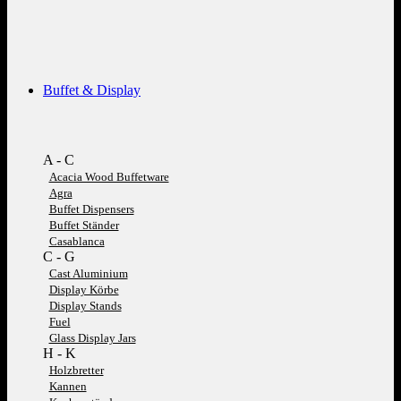
Buffet & Display
A - C
Acacia Wood Buffetware
Agra
Buffet Dispensers
Buffet Ständer
Casablanca
C - G
Cast Aluminium
Display Körbe
Display Stands
Fuel
Glass Display Jars
H - K
Holzbretter
Kannen