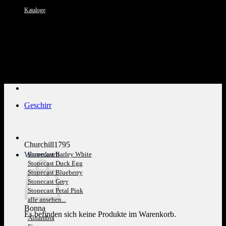
Kataloge
Kundenservice: 089 1270 0802
Geschirr
Churchill1795
Warenkorb
Stonecast Barley White
Stonecast Duck Egg
Stonecast Blueberry
Stonecast Grey
Stonecast Petal Pink
alle ansehen...
Bonna
Es befinden sich keine Produkte im Warenkorb.
Alhambra