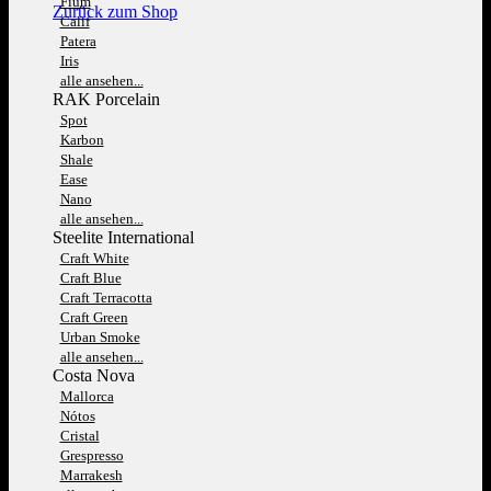
Fium
Zurück zum Shop
Calif
Patera
Iris
alle ansehen...
RAK Porcelain
Spot
Karbon
Shale
Ease
Nano
alle ansehen...
Steelite International
Craft White
Craft Blue
Craft Terracotta
Craft Green
Urban Smoke
alle ansehen...
Costa Nova
Mallorca
Nótos
Cristal
Grespresso
Marrakesh