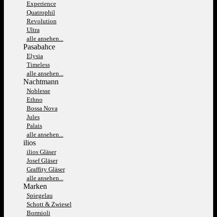
Experience
Quatrophil
Revolution
Ultra
alle ansehen...
Pasabahce
Elysia
Timeless
alle ansehen...
Nachtmann
Noblesse
Ethno
Bossa Nova
Jules
Palais
alle ansehen...
ilios
ilios Gläser
Josef Gläser
Graffity Gläser
alle ansehen...
Marken
Spiegelau
Schott & Zwiesel
Bormioli