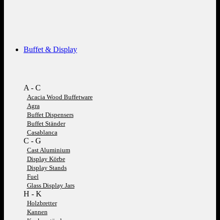
Buffet & Display
A - C
Acacia Wood Buffetware
Agra
Buffet Dispensers
Buffet Ständer
Casablanca
C - G
Cast Aluminium
Display Körbe
Display Stands
Fuel
Glass Display Jars
H - K
Holzbretter
Kannen