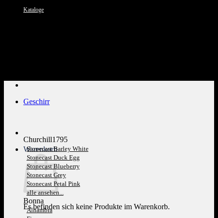
Kataloge
Kundenservice: 089 1270 0802
Geschirr
Churchill1795
Warenkorb
Stonecast Barley White
Stonecast Duck Egg
Stonecast Blueberry
Stonecast Grey
Stonecast Petal Pink
alle ansehen...
Bonna
Es befinden sich keine Produkte im Warenkorb.
Alhambra