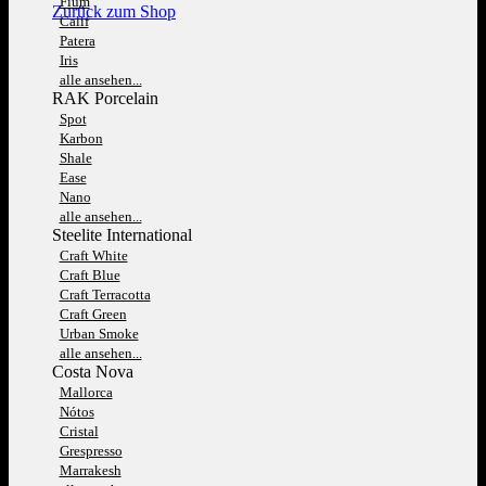
Fium
Zurück zum Shop
Calif
Patera
Iris
alle ansehen...
RAK Porcelain
Spot
Karbon
Shale
Ease
Nano
alle ansehen...
Steelite International
Craft White
Craft Blue
Craft Terracotta
Craft Green
Urban Smoke
alle ansehen...
Costa Nova
Mallorca
Nótos
Cristal
Grespresso
Marrakesh