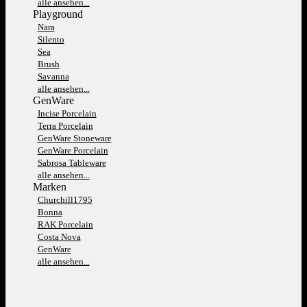
alle ansehen...
Playground
Nara
Silento
Sea
Brush
Savanna
alle ansehen...
GenWare
Incise Porcelain
Terra Porcelain
GenWare Stoneware
GenWare Porcelain
Sabrosa Tableware
alle ansehen...
Marken
Churchill1795
Bonna
RAK Porcelain
Costa Nova
GenWare
alle ansehen...