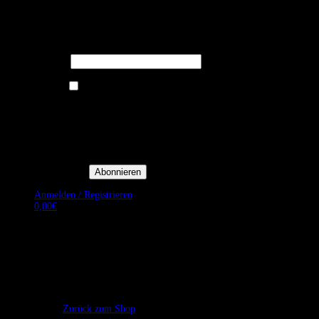
Melden Sie sich für unseren Newsletter
an um stets aktuelle Angebote zu
erhalten.
E-Mail*
Ich bin damit einverstanden, E-
Mail-Newsletter sowie
Werbeaktionen von Royal Dining
zu erhalten. *
Mit der Einwilligung bestätige
ich, dass ich der
Datenschutzerklärung von Royal
Dining zustimme, und bin mir
bewusst, dass ich mich jederzeit
abmelden kann.
Anmelden / Registrieren
0,00
€
Es befinden sich keine Produkte im Warenkorb.
Zurück zum Shop