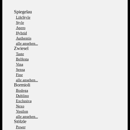
Spiegelau
LifeStyle
Style
Apero
Hybrid
Authentis
alle ansehen...
Zwiesel
Taste
Belfesta
Vina
Sensa
Fine
alle ansehen...
Bormioli
Bodega
Dublino
Exclusiva
Nexo
Ypsilon
alle ansehen...
Stölzle
Power