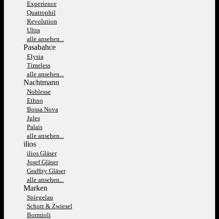
Experience
Quatrophil
Revolution
Ultra
alle ansehen...
Pasabahce
Elysia
Timeless
alle ansehen...
Nachtmann
Noblesse
Ethno
Bossa Nova
Jules
Palais
alle ansehen...
ilios
ilios Gläser
Josef Gläser
Graffity Gläser
alle ansehen...
Marken
Spiegelau
Schott & Zwiesel
Bormioli