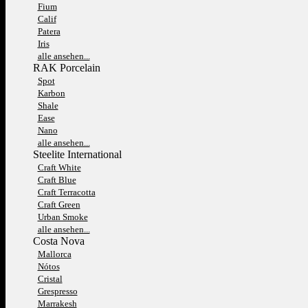
Fium
Calif
Patera
Iris
alle ansehen...
RAK Porcelain
Spot
Karbon
Shale
Ease
Nano
alle ansehen...
Steelite International
Craft White
Craft Blue
Craft Terracotta
Craft Green
Urban Smoke
alle ansehen...
Costa Nova
Mallorca
Nótos
Cristal
Grespresso
Marrakesh