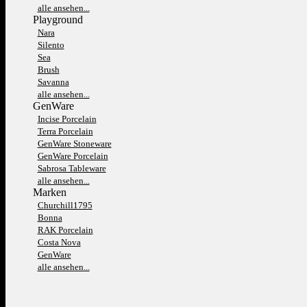
alle ansehen...
Playground
Nara
Silento
Sea
Brush
Savanna
alle ansehen...
GenWare
Incise Porcelain
Terra Porcelain
GenWare Stoneware
GenWare Porcelain
Sabrosa Tableware
alle ansehen...
Marken
Churchill1795
Bonna
RAK Porcelain
Costa Nova
GenWare
alle ansehen...