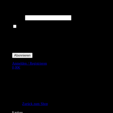
Melden Sie sich für unseren Newsletter an um stets aktuelle
Angebote zu erhalten.
E-Mail*
Ich bin damit einverstanden, E-Mail-Newsletter sowie Werbeaktionen
von Royal Dining zu erhalten. *
Mit der Einwilligung bestätige ich, dass ich der Datenschutzerklärung von
Royal Dining zustimme, und bin mir bewusst, dass ich mich jederzeit
abmelden kann.
Anmelden / Registrieren
0,00
€
Es befinden sich keine Produkte im Warenkorb.
Zurück zum Shop
Kataloge