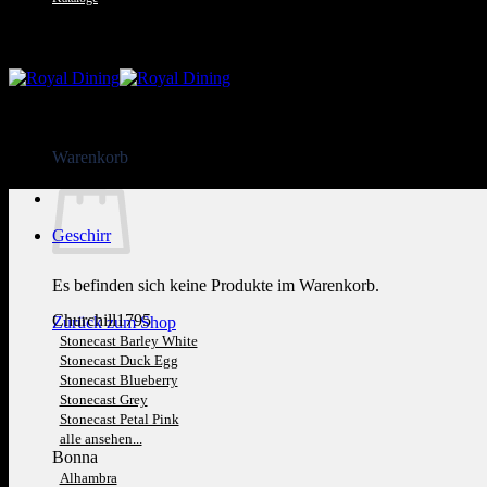
Kundenservice: 089 1270 0802
Warenkorb
Geschirr
Es befinden sich keine Produkte im Warenkorb.
Churchill1795
Zurück zum Shop
Stonecast Barley White
Stonecast Duck Egg
Stonecast Blueberry
Stonecast Grey
Stonecast Petal Pink
alle ansehen...
Bonna
Alhambra