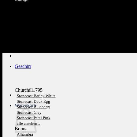
Kundenservice: 089 1270 0802
Geschirr
Churchill1795
Stonecast Barley White
Stonecast Duck Egg
Warenkorb
Stonecast Blueberry
Stonecast Grey
Stonecast Petal Pink
alle ansehen...
Bonna
Alhambra