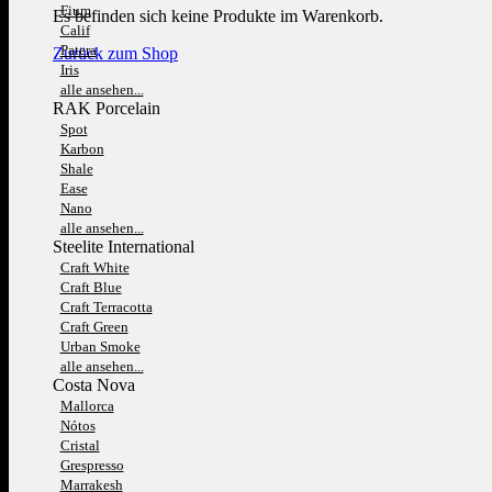
Fium
Es befinden sich keine Produkte im Warenkorb.
Calif
Patera
Zurück zum Shop
Iris
alle ansehen...
RAK Porcelain
Spot
Karbon
Shale
Ease
Nano
alle ansehen...
Steelite International
Craft White
Craft Blue
Craft Terracotta
Craft Green
Urban Smoke
alle ansehen...
Costa Nova
Mallorca
Nótos
Cristal
Grespresso
Marrakesh