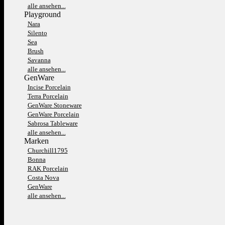
alle ansehen...
Playground
Nara
Silento
Sea
Brush
Savanna
alle ansehen...
GenWare
Incise Porcelain
Terra Porcelain
GenWare Stoneware
GenWare Porcelain
Sabrosa Tableware
alle ansehen...
Marken
Churchill1795
Bonna
RAK Porcelain
Costa Nova
GenWare
alle ansehen...