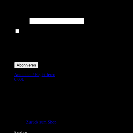
Melden Sie sich für unseren Newsletter an um stets aktuelle
Angebote zu erhalten.
E-Mail*
Ich bin damit einverstanden, E-Mail-Newsletter sowie Werbeaktionen
von Royal Dining zu erhalten. *
Mit der Einwilligung bestätige ich, dass ich der Datenschutzerklärung von
Royal Dining zustimme, und bin mir bewusst, dass ich mich jederzeit
abmelden kann.
Anmelden / Registrieren
0,00
€
Es befinden sich keine Produkte im Warenkorb.
Zurück zum Shop
Kataloge