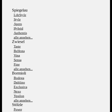
Spiegelau
LifeStyle
Style
Apero
Hybrid
Authentis
alle ansehen...
Zwiesel
Taste
Belfesta
Vina
Sensa
Fine
alle ansehen...
Bormioli
Bodega
Dublino
Exclusiva
Nexo
Ypsilon
alle ansehen...
Stölzle
Power