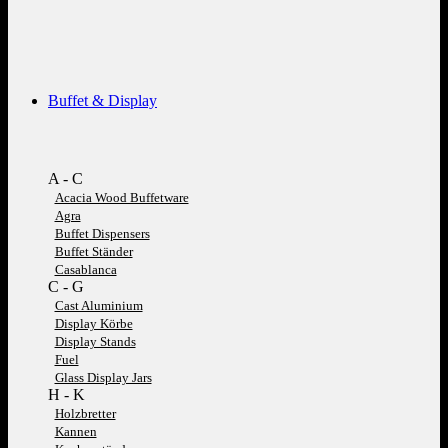
Buffet & Display
A - C
Acacia Wood Buffetware
Agra
Buffet Dispensers
Buffet Ständer
Casablanca
C - G
Cast Aluminium
Display Körbe
Display Stands
Fuel
Glass Display Jars
H - K
Holzbretter
Kannen