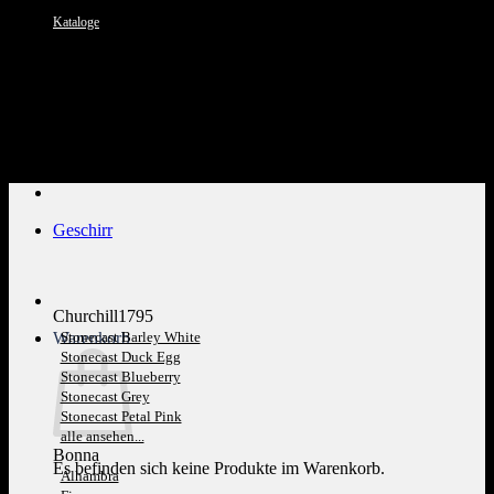
Kataloge
Kundenservice: 089 1270 0802
Geschirr
Churchill1795
Warenkorb
Stonecast Barley White
Stonecast Duck Egg
Stonecast Blueberry
Stonecast Grey
Stonecast Petal Pink
alle ansehen...
Bonna
Es befinden sich keine Produkte im Warenkorb.
Alhambra