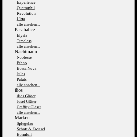
Experience
Quatrophil
Revolution
Ultra
alle ansehen...
Pasabahce
Elysia
Timeless
alle ansehen...
Nachtmann
Noblesse
Ethno
Bossa Nova
Jules
Palais
alle ansehen...
ilios
ilios Gläser
Josef Gläser
Graffity Gläser
alle ansehen...
Marken
Spiegelau
Schott & Zwiesel
Bormioli