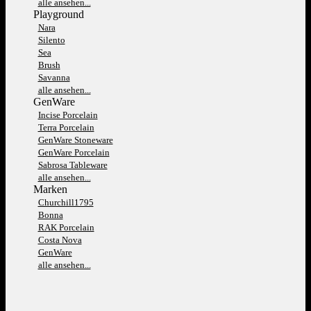
alle ansehen...
Playground
Nara
Silento
Sea
Brush
Savanna
alle ansehen...
GenWare
Incise Porcelain
Terra Porcelain
GenWare Stoneware
GenWare Porcelain
Sabrosa Tableware
alle ansehen...
Marken
Churchill1795
Bonna
RAK Porcelain
Costa Nova
GenWare
alle ansehen...