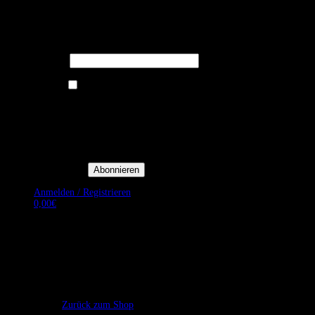
Melden Sie sich für unseren Newsletter
an um stets aktuelle Angebote zu
erhalten.
E-Mail*
Ich bin damit einverstanden, E-
Mail-Newsletter sowie
Werbeaktionen von Royal Dining
zu erhalten. *
Mit der Einwilligung bestätige
ich, dass ich der
Datenschutzerklärung von Royal
Dining zustimme, und bin mir
bewusst, dass ich mich jederzeit
abmelden kann.
Anmelden / Registrieren
0,00
€
Es befinden sich keine Produkte im Warenkorb.
Zurück zum Shop