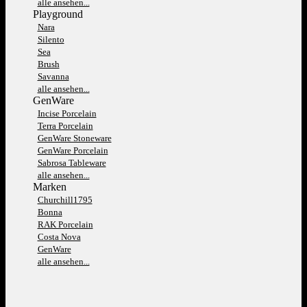
alle ansehen...
Playground
Nara
Silento
Sea
Brush
Savanna
alle ansehen...
GenWare
Incise Porcelain
Terra Porcelain
GenWare Stoneware
GenWare Porcelain
Sabrosa Tableware
alle ansehen...
Marken
Churchill1795
Bonna
RAK Porcelain
Costa Nova
GenWare
alle ansehen...