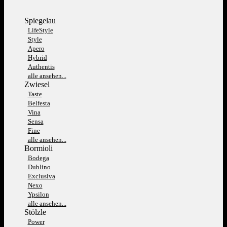
Spiegelau
LifeStyle
Style
Apero
Hybrid
Authentis
alle ansehen...
Zwiesel
Taste
Belfesta
Vina
Sensa
Fine
alle ansehen...
Bormioli
Bodega
Dublino
Exclusiva
Nexo
Ypsilon
alle ansehen...
Stölzle
Power