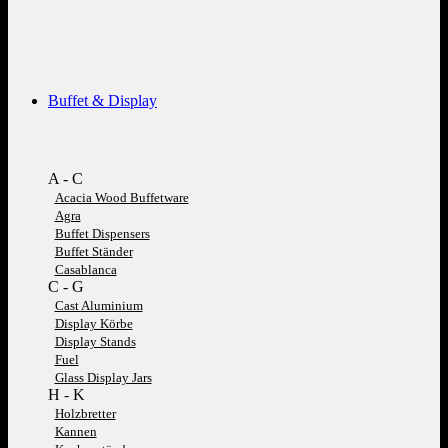
Buffet & Display
A - C
Acacia Wood Buffetware
Agra
Buffet Dispensers
Buffet Ständer
Casablanca
C - G
Cast Aluminium
Display Körbe
Display Stands
Fuel
Glass Display Jars
H - K
Holzbretter
Kannen