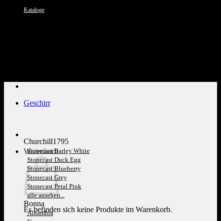
Kataloge
Kundenservice: 089 1270 0802
Geschirr
Churchill1795
Warenkorb
Stonecast Barley White
Stonecast Duck Egg
Stonecast Blueberry
Stonecast Grey
Stonecast Petal Pink
alle ansehen...
Bonna
Es befinden sich keine Produkte im Warenkorb.
Alhambra