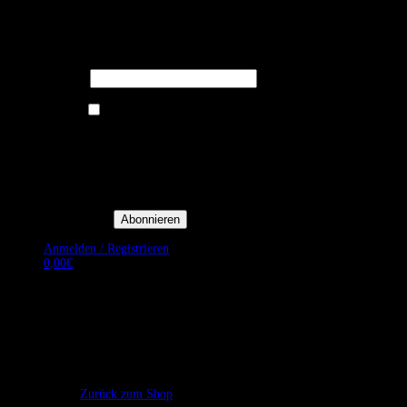
Melden Sie sich für unseren Newsletter
an um stets aktuelle Angebote zu
erhalten.
E-Mail*
Ich bin damit einverstanden, E-
Mail-Newsletter sowie
Werbeaktionen von Royal Dining
zu erhalten. *
Mit der Einwilligung bestätige
ich, dass ich der
Datenschutzerklärung von Royal
Dining zustimme, und bin mir
bewusst, dass ich mich jederzeit
abmelden kann.
Anmelden / Registrieren
0,00
€
Es befinden sich keine Produkte im Warenkorb.
Zurück zum Shop