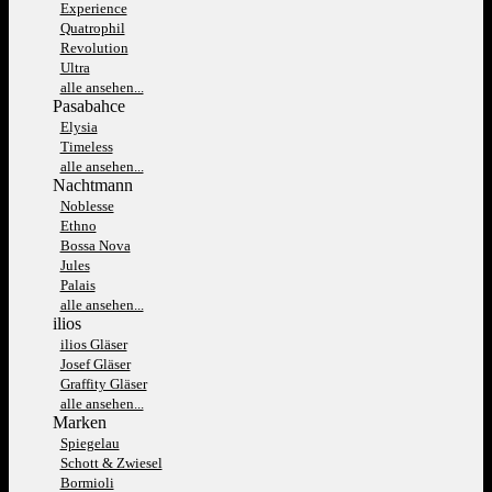
Experience
Quatrophil
Revolution
Ultra
alle ansehen...
Pasabahce
Elysia
Timeless
alle ansehen...
Nachtmann
Noblesse
Ethno
Bossa Nova
Jules
Palais
alle ansehen...
ilios
ilios Gläser
Josef Gläser
Graffity Gläser
alle ansehen...
Marken
Spiegelau
Schott & Zwiesel
Bormioli