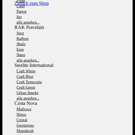
Fium
Zurück zum Shop
Calif
Patera
Iris
alle ansehen...
RAK Porcelain
Spot
Karbon
Shale
Ease
Nano
alle ansehen...
Steelite International
Craft White
Craft Blue
Craft Terracotta
Craft Green
Urban Smoke
alle ansehen...
Costa Nova
Mallorca
Nótos
Cristal
Grespresso
Marrakesh