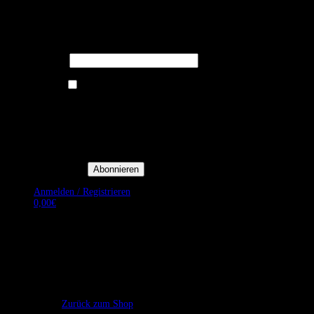
Melden Sie sich für unseren Newsletter
an um stets aktuelle Angebote zu
erhalten.
E-Mail*
Ich bin damit einverstanden, E-
Mail-Newsletter sowie
Werbeaktionen von Royal Dining
zu erhalten. *
Mit der Einwilligung bestätige
ich, dass ich der
Datenschutzerklärung von Royal
Dining zustimme, und bin mir
bewusst, dass ich mich jederzeit
abmelden kann.
Anmelden / Registrieren
0,00
€
Es befinden sich keine Produkte im Warenkorb.
Zurück zum Shop