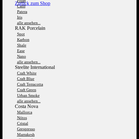
Fium
Zurück zum Shop
Calif
Patera
Iris
alle ansehen...
RAK Porcelain
Spot
Karbon
Shale
Ease
Nano
alle ansehen...
Steelite International
Craft White
Craft Blue
Craft Terracotta
Craft Green
Urban Smoke
alle ansehen...
Costa Nova
Mallorca
Nótos
Cristal
Grespresso
Marrakesh