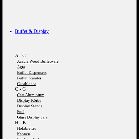
Buffet & Display
A - C
Acacia Wood Buffetware
Agra
Buffet Dispensers
Buffet Ständer
Casablanca
C - G
Cast Aluminium
Display Körbe
Display Stands
Fuel
Glass Display Jars
H - K
Holzbretter
Kannen