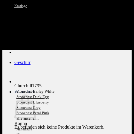
Kataloge
Kundenservice: 089 1270 0802
Geschirr
Churchill1795
Warenkorb
Stonecast Barley White
Stonecast Duck Egg
Stonecast Blueberry
Stonecast Grey
Stonecast Petal Pink
alle ansehen...
Bonna
Es befinden sich keine Produkte im Warenkorb.
Alhambra