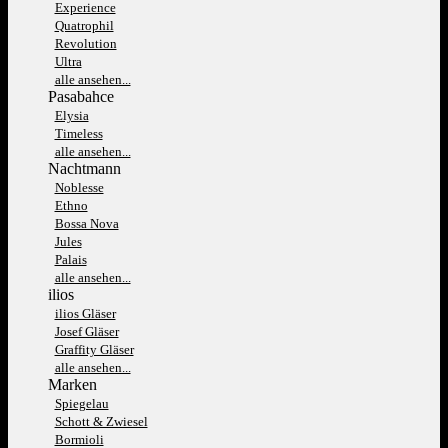
Experience
Quatrophil
Revolution
Ultra
alle ansehen...
Pasabahce
Elysia
Timeless
alle ansehen...
Nachtmann
Noblesse
Ethno
Bossa Nova
Jules
Palais
alle ansehen...
ilios
ilios Gläser
Josef Gläser
Graffity Gläser
alle ansehen...
Marken
Spiegelau
Schott & Zwiesel
Bormioli