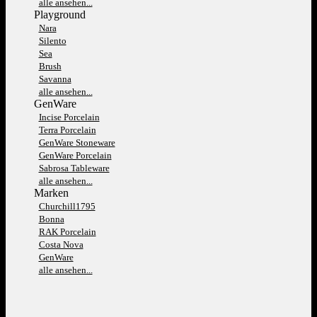
alle ansehen...
Playground
Nara
Silento
Sea
Brush
Savanna
alle ansehen...
GenWare
Incise Porcelain
Terra Porcelain
GenWare Stoneware
GenWare Porcelain
Sabrosa Tableware
alle ansehen...
Marken
Churchill1795
Bonna
RAK Porcelain
Costa Nova
GenWare
alle ansehen...