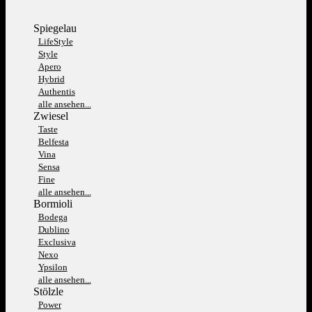
Spiegelau
LifeStyle
Style
Apero
Hybrid
Authentis
alle ansehen...
Zwiesel
Taste
Belfesta
Vina
Sensa
Fine
alle ansehen...
Bormioli
Bodega
Dublino
Exclusiva
Nexo
Ypsilon
alle ansehen...
Stölzle
Power