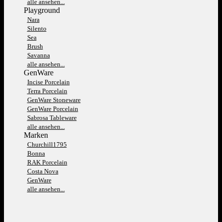
alle ansehen...
Playground
Nara
Silento
Sea
Brush
Savanna
alle ansehen...
GenWare
Incise Porcelain
Terra Porcelain
GenWare Stoneware
GenWare Porcelain
Sabrosa Tableware
alle ansehen...
Marken
Churchill1795
Bonna
RAK Porcelain
Costa Nova
GenWare
alle ansehen...