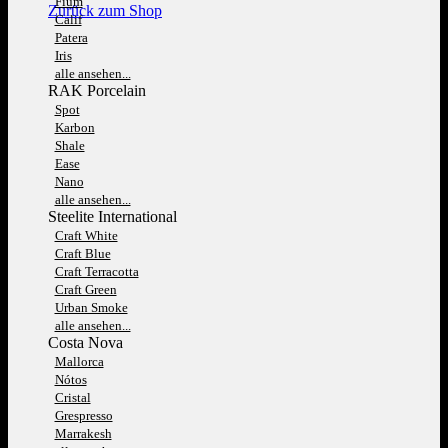
Fium
Zurück zum Shop
Calif
Patera
Iris
alle ansehen...
RAK Porcelain
Spot
Karbon
Shale
Ease
Nano
alle ansehen...
Steelite International
Craft White
Craft Blue
Craft Terracotta
Craft Green
Urban Smoke
alle ansehen...
Costa Nova
Mallorca
Nótos
Cristal
Grespresso
Marrakesh