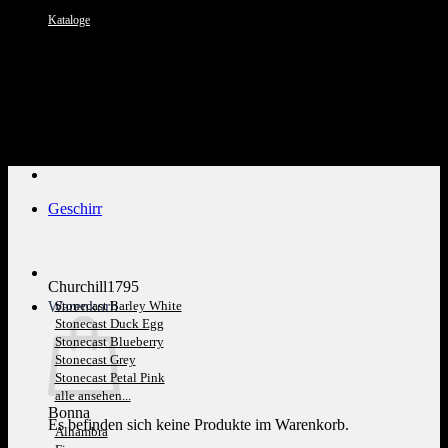
Kataloge
Kundenservice: 089 1270 0802
Geschirr
Churchill1795
Warenkorb
Stonecast Barley White
Stonecast Duck Egg
Stonecast Blueberry
Stonecast Grey
Stonecast Petal Pink
alle ansehen...
Bonna
Es befinden sich keine Produkte im Warenkorb.
Alhambra