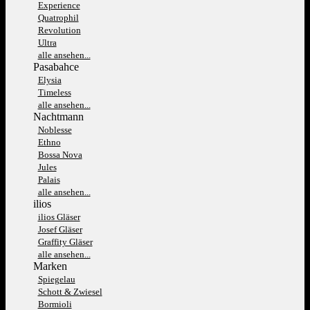
Experience
Quatrophil
Revolution
Ultra
alle ansehen...
Pasabahce
Elysia
Timeless
alle ansehen...
Nachtmann
Noblesse
Ethno
Bossa Nova
Jules
Palais
alle ansehen...
ilios
ilios Gläser
Josef Gläser
Graffity Gläser
alle ansehen...
Marken
Spiegelau
Schott & Zwiesel
Bormioli