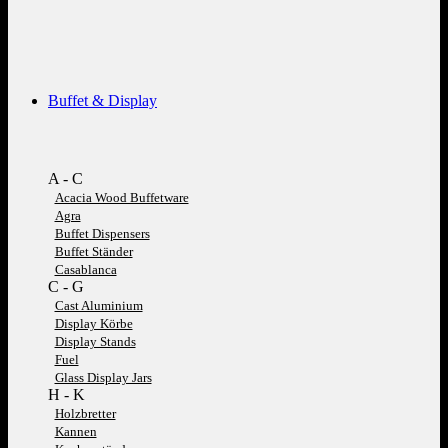
Buffet & Display
A - C
Acacia Wood Buffetware
Agra
Buffet Dispensers
Buffet Ständer
Casablanca
C - G
Cast Aluminium
Display Körbe
Display Stands
Fuel
Glass Display Jars
H - K
Holzbretter
Kannen