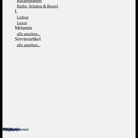
Kuchenständer
Körbe, Schalen & Beutel
L
Lisbon
Luxor
Melamin
alle ansehen...
Servierartikel
alle ansehen...
Giro
Metropolis
Aurea
B. Concept
Nano
Bahamas 2
Nordic
Peppery
Banquet
Barista
Buffet
Classic Gourmet
Fine Dine
Allspice
Anna