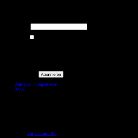
Melden Sie sich für unseren Newsletter
an um stets aktuelle Angebote zu
erhalten.
E-Mail*
Ich bin damit einverstanden, E-
Mail-Newsletter sowie
Werbeaktionen von Royal Dining
zu erhalten. *
Mit der Einwilligung bestätige
ich, dass ich der
Datenschutzerklärung von Royal
Dining zustimme, und bin mir
bewusst, dass ich mich jederzeit
abmelden kann.
Anmelden / Registrieren
0,00
€
Es befinden sich keine Produkte im Warenkorb.
Zurück zum Shop