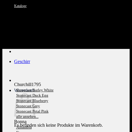
Kataloge
Kundenservice: 089 1270 0802
Geschirr
Churchill1795
Warenkorb
Stonecast Barley White
Stonecast Duck Egg
Stonecast Blueberry
Stonecast Grey
Stonecast Petal Pink
alle ansehen...
Bonna
Es befinden sich keine Produkte im Warenkorb.
Alhambra