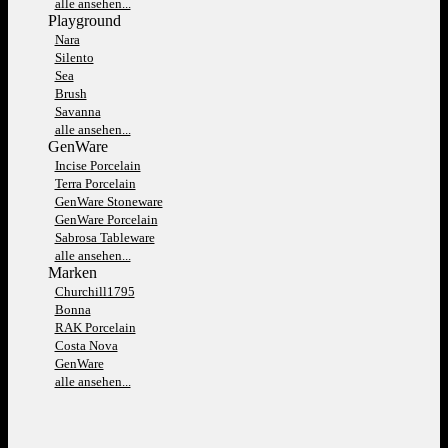
alle ansehen...
Playground
Nara
Silento
Sea
Brush
Savanna
alle ansehen...
GenWare
Incise Porcelain
Terra Porcelain
GenWare Stoneware
GenWare Porcelain
Sabrosa Tableware
alle ansehen...
Marken
Churchill1795
Bonna
RAK Porcelain
Costa Nova
GenWare
alle ansehen...