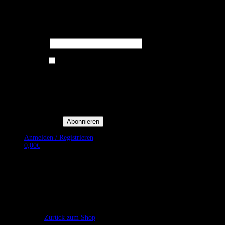
Melden Sie sich für unseren Newsletter
an um stets aktuelle Angebote zu
erhalten.
E-Mail*
Ich bin damit einverstanden, E-
Mail-Newsletter sowie
Werbeaktionen von Royal Dining
zu erhalten. *
Mit der Einwilligung bestätige
ich, dass ich der
Datenschutzerklärung von Royal
Dining zustimme, und bin mir
bewusst, dass ich mich jederzeit
abmelden kann.
Anmelden / Registrieren
0,00
€
Es befinden sich keine Produkte im Warenkorb.
Zurück zum Shop