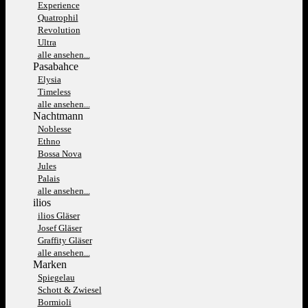
Experience
Quatrophil
Revolution
Ultra
alle ansehen...
Pasabahce
Elysia
Timeless
alle ansehen...
Nachtmann
Noblesse
Ethno
Bossa Nova
Jules
Palais
alle ansehen...
ilios
ilios Gläser
Josef Gläser
Graffity Gläser
alle ansehen...
Marken
Spiegelau
Schott & Zwiesel
Bormioli