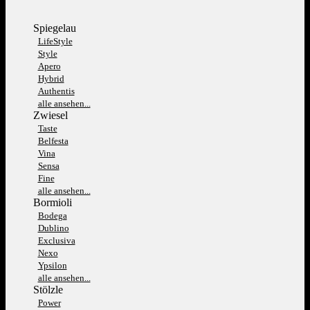
Spiegelau
LifeStyle
Style
Apero
Hybrid
Authentis
alle ansehen...
Zwiesel
Taste
Belfesta
Vina
Sensa
Fine
alle ansehen...
Bormioli
Bodega
Dublino
Exclusiva
Nexo
Ypsilon
alle ansehen...
Stölzle
Power