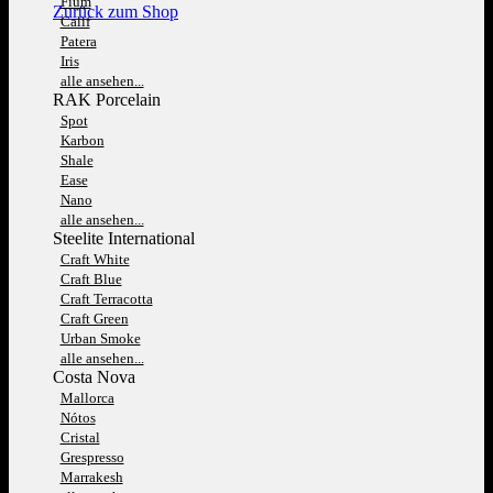
Fium
Zurück zum Shop
Calif
Patera
Iris
alle ansehen...
RAK Porcelain
Spot
Karbon
Shale
Ease
Nano
alle ansehen...
Steelite International
Craft White
Craft Blue
Craft Terracotta
Craft Green
Urban Smoke
alle ansehen...
Costa Nova
Mallorca
Nótos
Cristal
Grespresso
Marrakesh