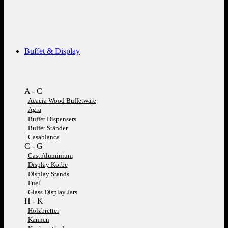
Buffet & Display
A - C
Acacia Wood Buffetware
Agra
Buffet Dispensers
Buffet Ständer
Casablanca
C - G
Cast Aluminium
Display Körbe
Display Stands
Fuel
Glass Display Jars
H - K
Holzbretter
Kannen