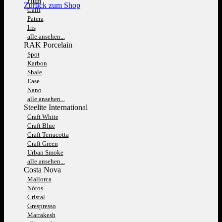
Fium
Zurück zum Shop
Calif
Patera
Iris
alle ansehen...
RAK Porcelain
Spot
Karbon
Shale
Ease
Nano
alle ansehen...
Steelite International
Craft White
Craft Blue
Craft Terracotta
Craft Green
Urban Smoke
alle ansehen...
Costa Nova
Mallorca
Nótos
Cristal
Grespresso
Marrakesh