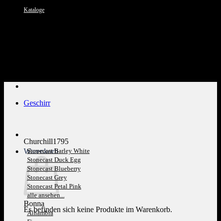
Kataloge
Kundenservice: 089 1270 0802
Geschirr
Churchill1795
Warenkorb
Stonecast Barley White
Stonecast Duck Egg
Stonecast Blueberry
Stonecast Grey
Stonecast Petal Pink
alle ansehen...
Bonna
Es befinden sich keine Produkte im Warenkorb.
Alhambra