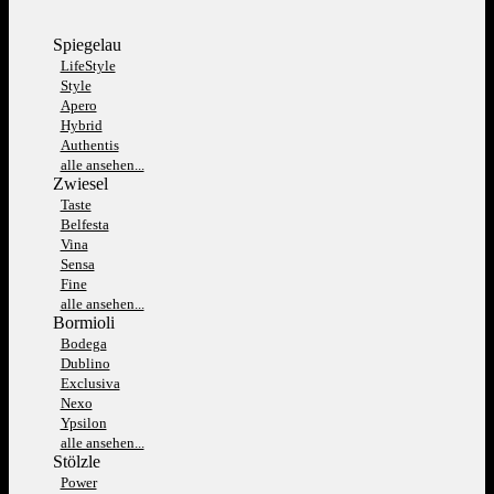
Spiegelau
LifeStyle
Style
Apero
Hybrid
Authentis
alle ansehen...
Zwiesel
Taste
Belfesta
Vina
Sensa
Fine
alle ansehen...
Bormioli
Bodega
Dublino
Exclusiva
Nexo
Ypsilon
alle ansehen...
Stölzle
Power