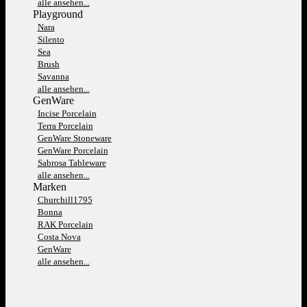
alle ansehen...
Playground
Nara
Silento
Sea
Brush
Savanna
alle ansehen...
GenWare
Incise Porcelain
Terra Porcelain
GenWare Stoneware
GenWare Porcelain
Sabrosa Tableware
alle ansehen...
Marken
Churchill1795
Bonna
RAK Porcelain
Costa Nova
GenWare
alle ansehen...