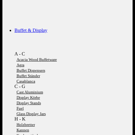
Buffet & Display
A - C
Acacia Wood Buffetware
Agra
Buffet Dispensers
Buffet Ständer
Casablanca
C - G
Cast Aluminium
Display Körbe
Display Stands
Fuel
Glass Display Jars
H - K
Holzbretter
Kannen