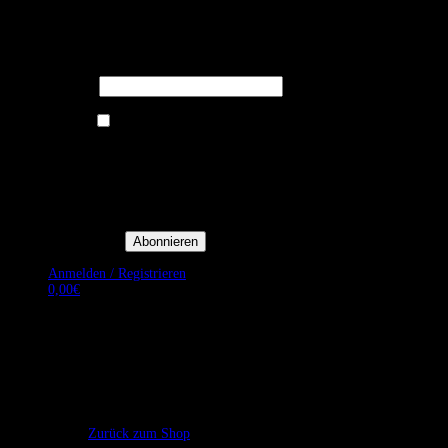
Melden Sie sich für unseren Newsletter
an um stets aktuelle Angebote zu
erhalten.
E-Mail*
Ich bin damit einverstanden, E-
Mail-Newsletter sowie
Werbeaktionen von Royal Dining
zu erhalten. *
Mit der Einwilligung bestätige
ich, dass ich der
Datenschutzerklärung von Royal
Dining zustimme, und bin mir
bewusst, dass ich mich jederzeit
abmelden kann.
Anmelden / Registrieren
0,00
€
Es befinden sich keine Produkte im Warenkorb.
Zurück zum Shop