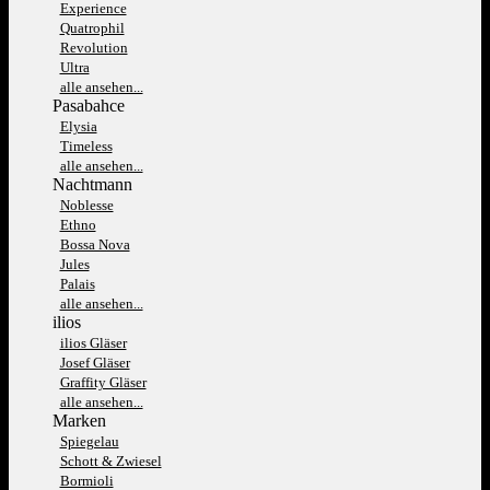
Experience
Quatrophil
Revolution
Ultra
alle ansehen...
Pasabahce
Elysia
Timeless
alle ansehen...
Nachtmann
Noblesse
Ethno
Bossa Nova
Jules
Palais
alle ansehen...
ilios
ilios Gläser
Josef Gläser
Graffity Gläser
alle ansehen...
Marken
Spiegelau
Schott & Zwiesel
Bormioli