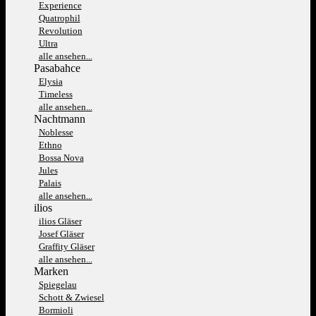
Experience
Quatrophil
Revolution
Ultra
alle ansehen...
Pasabahce
Elysia
Timeless
alle ansehen...
Nachtmann
Noblesse
Ethno
Bossa Nova
Jules
Palais
alle ansehen...
ilios
ilios Gläser
Josef Gläser
Graffity Gläser
alle ansehen...
Marken
Spiegelau
Schott & Zwiesel
Bormioli