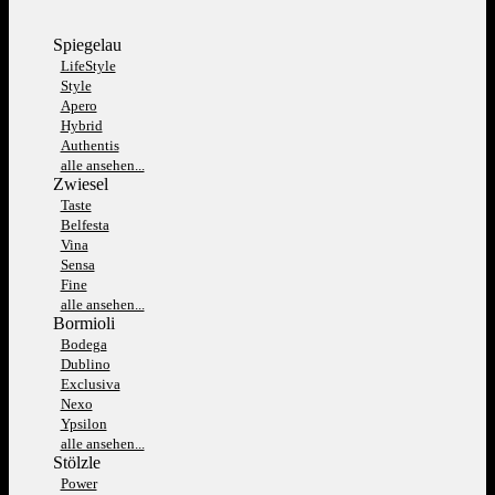
Spiegelau
LifeStyle
Style
Apero
Hybrid
Authentis
alle ansehen...
Zwiesel
Taste
Belfesta
Vina
Sensa
Fine
alle ansehen...
Bormioli
Bodega
Dublino
Exclusiva
Nexo
Ypsilon
alle ansehen...
Stölzle
Power