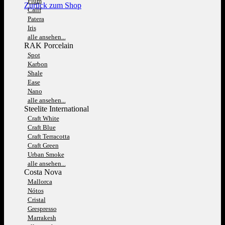
Fium
Zurück zum Shop
Calif
Patera
Iris
alle ansehen...
RAK Porcelain
Spot
Karbon
Shale
Ease
Nano
alle ansehen...
Steelite International
Craft White
Craft Blue
Craft Terracotta
Craft Green
Urban Smoke
alle ansehen...
Costa Nova
Mallorca
Nótos
Cristal
Grespresso
Marrakesh