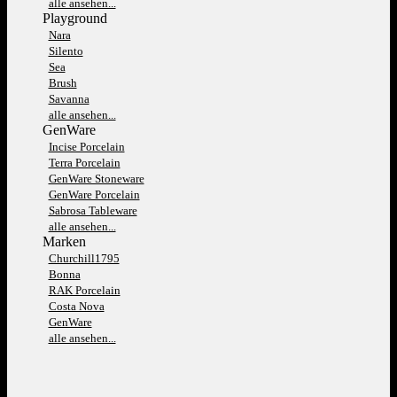
alle ansehen...
Playground
Nara
Silento
Sea
Brush
Savanna
alle ansehen...
GenWare
Incise Porcelain
Terra Porcelain
GenWare Stoneware
GenWare Porcelain
Sabrosa Tableware
alle ansehen...
Marken
Churchill1795
Bonna
RAK Porcelain
Costa Nova
GenWare
alle ansehen...