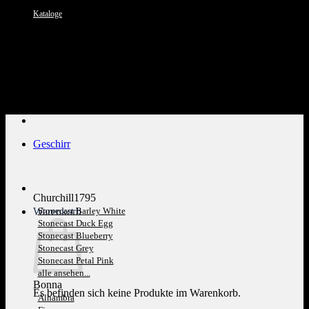
Kataloge
Kundenservice: 089 1270 0802
Geschirr
Churchill1795
Warenkorb
Stonecast Barley White
Stonecast Duck Egg
Stonecast Blueberry
Stonecast Grey
Stonecast Petal Pink
alle ansehen...
Bonna
Es befinden sich keine Produkte im Warenkorb.
Alhambra