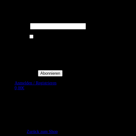
Melden Sie sich für unseren Newsletter
an um stets aktuelle Angebote zu
erhalten.
E-Mail*
Ich bin damit einverstanden, E-
Mail-Newsletter sowie
Werbeaktionen von Royal Dining
zu erhalten. *
Mit der Einwilligung bestätige
ich, dass ich der
Datenschutzerklärung von Royal
Dining zustimme, und bin mir
bewusst, dass ich mich jederzeit
abmelden kann.
Anmelden / Registrieren
0,00
€
Es befinden sich keine Produkte im Warenkorb.
Zurück zum Shop