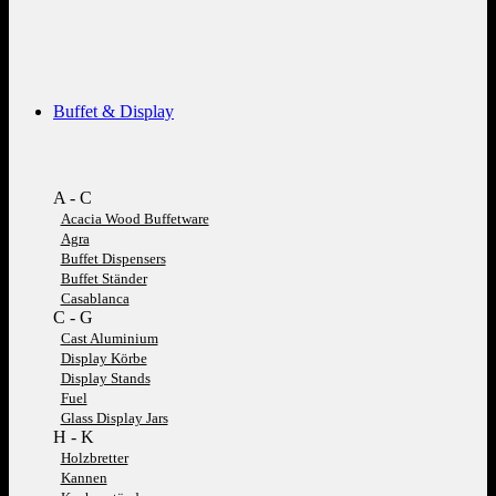
Buffet & Display
A - C
Acacia Wood Buffetware
Agra
Buffet Dispensers
Buffet Ständer
Casablanca
C - G
Cast Aluminium
Display Körbe
Display Stands
Fuel
Glass Display Jars
H - K
Holzbretter
Kannen