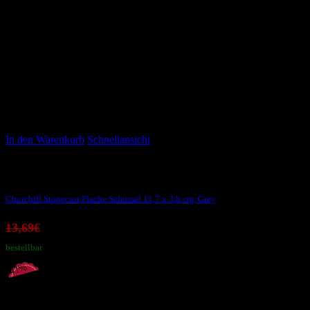
In den Warenkorb
Schnellansicht
Stonecast Grey
Churchill Stonecast Flache Schüssel 11,7 x 3,8 cm, Grey
Ursprünglicher
Aktueller
13,69
€
8,10
€
Preis
Preis
bestellbar
war:
ist:
-41%
13,69€
8,10€.