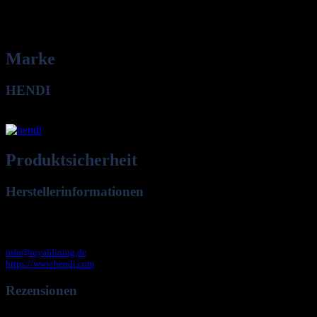
Gewicht
0,14 kg
Maße
304 × 172 × 30 cm
Marke
HENDI
Hendi B.V.
Produktsicherheit
Herstellerinformationen
Hendi B.V.
Innovatielaan 6
6745 XW De Klomp
info@royaldining.de
https://www.hendi.com
Rezensionen
Es gibt noch keine Rezensionen.