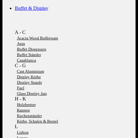
Buffet & Display
A - C
Acacia Wood Buffetware
Agra
Buffet Dispensers
Buffet Ständer
Casablanca
C - G
Cast Aluminium
Display Körbe
Display Stands
Fuel
Glass Display Jars
H - K
Holzbretter
Kannen
Kuchenständer
Körbe, Schalen & Beutel
L
Lisbon
Luxor