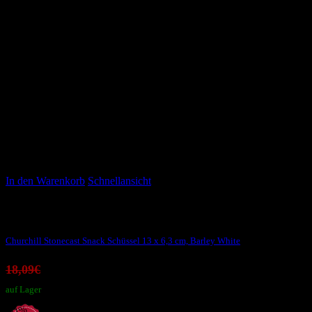
In den Warenkorb
Schnellansicht
Stonecast Barley White
Churchill Stonecast Snack Schüssel 13 x 6,3 cm, Barley White
Ursprünglicher
Aktueller
18,09
€
10,60
€
Preis
Preis
auf Lager
war:
ist:
-41%