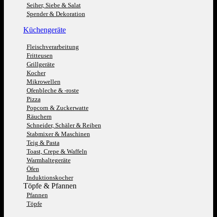
Seiher, Siebe & Salat
Spender & Dekoration
Küchengeräte
Fleischverarbeitung
Fritteusen
Grillgeräte
Kocher
Mikrowellen
Ofenbleche & -roste
Pizza
Popcorn & Zuckerwatte
Räuchern
Schneider, Schäler & Reiben
Stabmixer & Maschinen
Teig & Pasta
Toast, Crepe & Waffeln
Warmhaltegeräte
Öfen
Induktionskocher
Töpfe & Pfannen
Pfannen
Töpfe