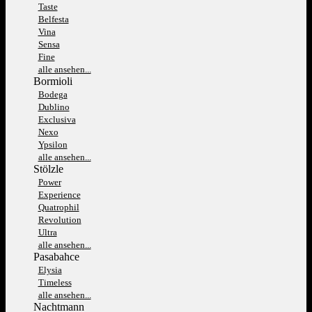
Taste
Belfesta
Vina
Sensa
Fine
alle ansehen...
Bormioli
Bodega
Dublino
Exclusiva
Nexo
Ypsilon
alle ansehen...
Stölzle
Power
Experience
Quatrophil
Revolution
Ultra
alle ansehen...
Pasabahce
Elysia
Timeless
alle ansehen...
Nachtmann