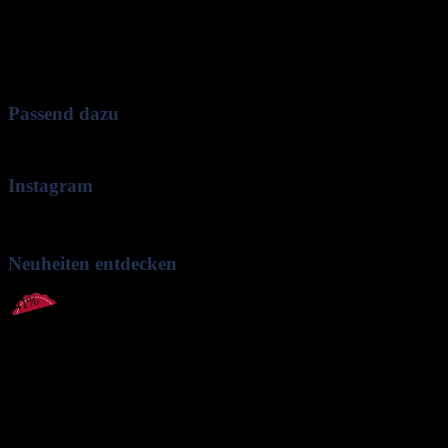
Nur angemeldete Kunden, die dieses Produkt gekauft haben, dürfen eine
Rezension abgeben.
Passend dazu
Instagram
No images found.
Neuheiten entdecken
-41%