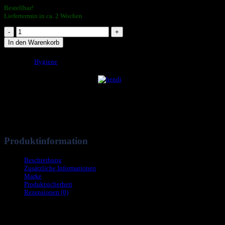
Bestellbar!
Liefertermin in ca. 2 Wochen
Drahtbürste
Y-
In den Warenkorb
förmig
Artikelnummer:
525425
310x170
Kategorie:
Hygiene
mm
EAN:
8711369525425
PP
Gewicht:
0,14 kg
EDS
Menge
Produktinformation
Beschreibung
Zusätzliche Informationen
Marke
Produktsicherheit
Rezensionen (0)
Aus Edelstahldraht.
Komfortabler Griff mit Schlaufe.