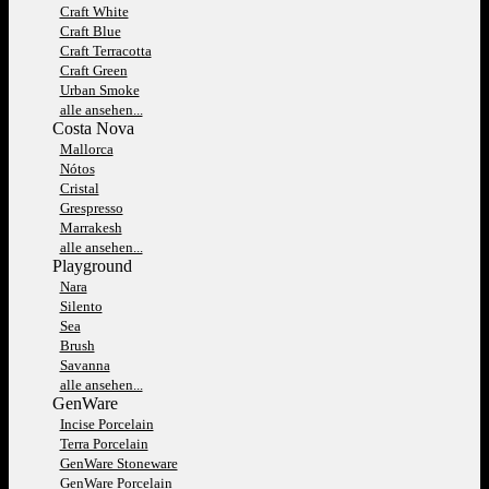
Craft White
Craft Blue
Craft Terracotta
Craft Green
Urban Smoke
alle ansehen...
Costa Nova
Mallorca
Nótos
Cristal
Grespresso
Marrakesh
alle ansehen...
Playground
Nara
Silento
Sea
Brush
Savanna
alle ansehen...
GenWare
Incise Porcelain
Terra Porcelain
GenWare Stoneware
GenWare Porcelain