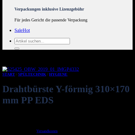
Verpackungen inklusive Lizenzgebühr
Für jedes Gericht die passende Verpackung
Sale
Suchen
nach:
START
/
SPÜLTECHNIK
/
HYGIENE
Drahtbürste Y-förmig 310×170
mm PP EDS
4,46
€
inkl. 19 % MwSt.
zzgl.
Versandkosten