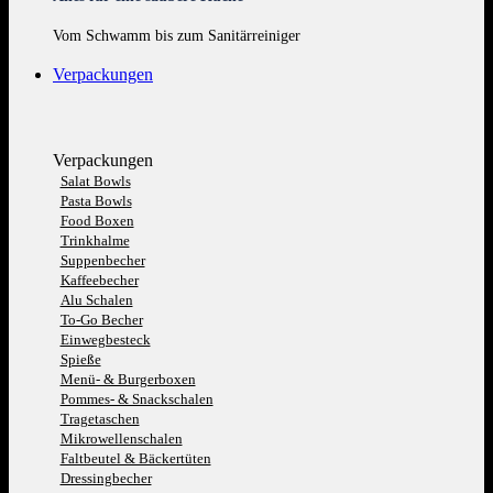
Vom Schwamm bis zum Sanitärreiniger
Verpackungen
Verpackungen
Salat Bowls
Pasta Bowls
Food Boxen
Trinkhalme
Suppenbecher
Kaffeebecher
Alu Schalen
To-Go Becher
Einwegbesteck
Spieße
Menü- & Burgerboxen
Pommes- & Snackschalen
Tragetaschen
Mikrowellenschalen
Faltbeutel & Bäckertüten
Dressingbecher