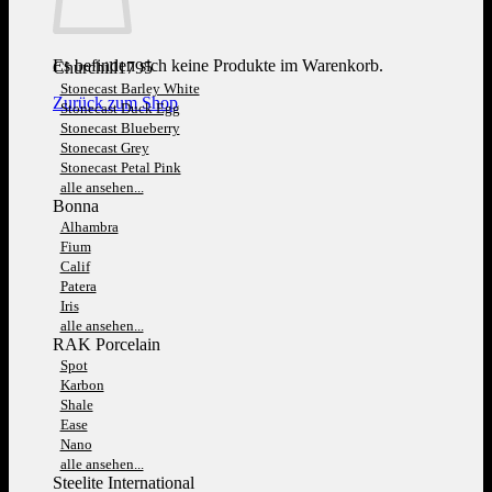
Es befinden sich keine Produkte im Warenkorb.
Churchill1795
Stonecast Barley White
Zurück zum Shop
Stonecast Duck Egg
Stonecast Blueberry
Stonecast Grey
Stonecast Petal Pink
alle ansehen...
Bonna
Alhambra
Fium
Calif
Patera
Iris
alle ansehen...
RAK Porcelain
Spot
Karbon
Shale
Ease
Nano
alle ansehen...
Steelite International