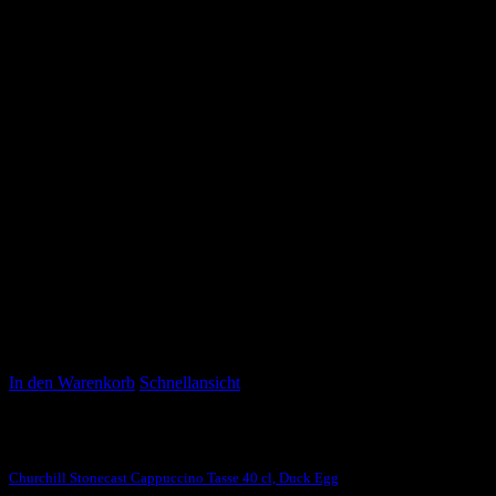
In den Warenkorb
Schnellansicht
Stonecast Duck Egg
Churchill Stonecast Cappuccino Tasse 40 cl, Duck Egg