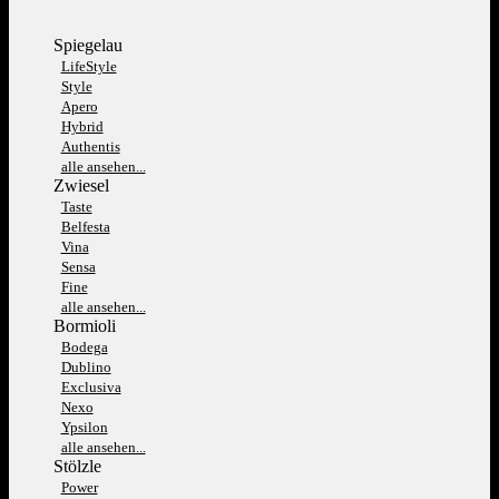
Spiegelau
LifeStyle
Style
Apero
Hybrid
Authentis
alle ansehen...
Zwiesel
Taste
Belfesta
Vina
Sensa
Fine
alle ansehen...
Bormioli
Bodega
Dublino
Exclusiva
Nexo
Ypsilon
alle ansehen...
Stölzle
Power