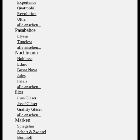
Experience
Quatrophil
Revolution
Ultra
alle ansehen...
Pasabahce
Elysia
Timeless
alle ansehen...
Nachtmann
Noblesse
Ethno
Bossa Nova
Jules
Palais
alle ansehen...
ilios
ilios Gläser
Josef Gläser
Graffity Gläser
alle ansehen...
Marken
Spiegelau
Schott & Zwiesel
Bormioli