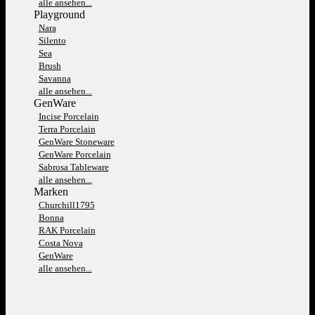
alle ansehen...
Playground
Nara
Silento
Sea
Brush
Savanna
alle ansehen...
GenWare
Incise Porcelain
Terra Porcelain
GenWare Stoneware
GenWare Porcelain
Sabrosa Tableware
alle ansehen...
Marken
Churchill1795
Bonna
RAK Porcelain
Costa Nova
GenWare
alle ansehen...