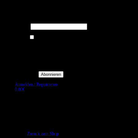
Melden Sie sich für unseren Newsletter
an um stets aktuelle Angebote zu
erhalten.
E-Mail*
Ich bin damit einverstanden, E-
Mail-Newsletter sowie
Werbeaktionen von Royal Dining
zu erhalten. *
Mit der Einwilligung bestätige
ich, dass ich der
Datenschutzerklärung von Royal
Dining zustimme, und bin mir
bewusst, dass ich mich jederzeit
abmelden kann.
Anmelden / Registrieren
0,00
€
Es befinden sich keine Produkte im Warenkorb.
Zurück zum Shop