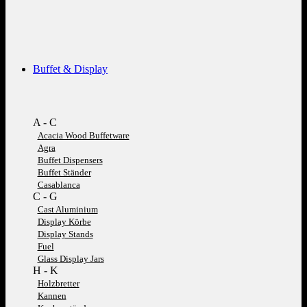
Buffet & Display
A - C
Acacia Wood Buffetware
Agra
Buffet Dispensers
Buffet Ständer
Casablanca
C - G
Cast Aluminium
Display Körbe
Display Stands
Fuel
Glass Display Jars
H - K
Holzbretter
Kannen