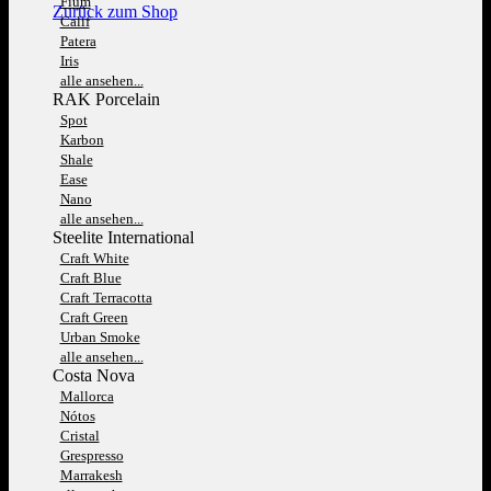
Fium
Zurück zum Shop
Calif
Patera
Iris
alle ansehen...
RAK Porcelain
Spot
Karbon
Shale
Ease
Nano
alle ansehen...
Steelite International
Craft White
Craft Blue
Craft Terracotta
Craft Green
Urban Smoke
alle ansehen...
Costa Nova
Mallorca
Nótos
Cristal
Grespresso
Marrakesh