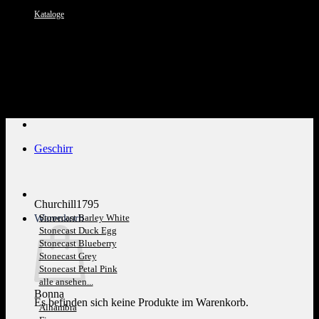
Kataloge
Kundenservice: 089 1270 0802
Geschirr
Churchill1795
Warenkorb
Stonecast Barley White
Stonecast Duck Egg
Stonecast Blueberry
Stonecast Grey
Stonecast Petal Pink
alle ansehen...
Bonna
Es befinden sich keine Produkte im Warenkorb.
Alhambra