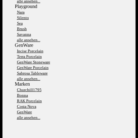
alle ansehen...
Playground
Nara
Silento
Sea
Brush
Savanna
alle ansehen...
GenWare
Incise Porcelain
Terra Porcelain
GenWare Stoneware
GenWare Porcelain
Sabrosa Tableware
alle ansehen...
Marken
Churchill1795
Bonna
RAK Porcelain
Costa Nova
GenWare
alle ansehen...