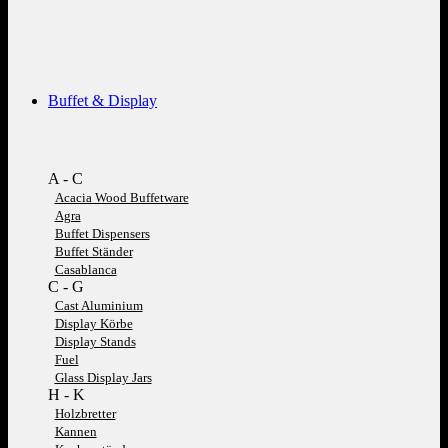
Buffet & Display
A - C
Acacia Wood Buffetware
Agra
Buffet Dispensers
Buffet Ständer
Casablanca
C - G
Cast Aluminium
Display Körbe
Display Stands
Fuel
Glass Display Jars
H - K
Holzbretter
Kannen