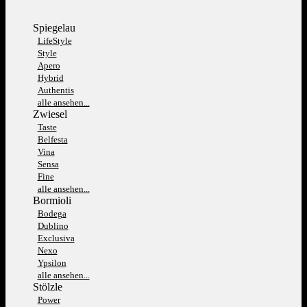
Spiegelau
LifeStyle
Style
Apero
Hybrid
Authentis
alle ansehen...
Zwiesel
Taste
Belfesta
Vina
Sensa
Fine
alle ansehen...
Bormioli
Bodega
Dublino
Exclusiva
Nexo
Ypsilon
alle ansehen...
Stölzle
Power