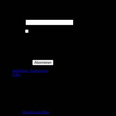
Melden Sie sich für unseren Newsletter
an um stets aktuelle Angebote zu
erhalten.
E-Mail*
Ich bin damit einverstanden, E-
Mail-Newsletter sowie
Werbeaktionen von Royal Dining
zu erhalten. *
Mit der Einwilligung bestätige
ich, dass ich der
Datenschutzerklärung von Royal
Dining zustimme, und bin mir
bewusst, dass ich mich jederzeit
abmelden kann.
Anmelden / Registrieren
0,00
€
Es befinden sich keine Produkte im Warenkorb.
Zurück zum Shop