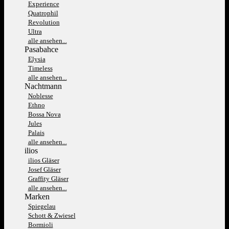
Experience
Quatrophil
Revolution
Ultra
alle ansehen...
Pasabahce
Elysia
Timeless
alle ansehen...
Nachtmann
Noblesse
Ethno
Bossa Nova
Jules
Palais
alle ansehen...
ilios
ilios Gläser
Josef Gläser
Graffity Gläser
alle ansehen...
Marken
Spiegelau
Schott & Zwiesel
Bormioli