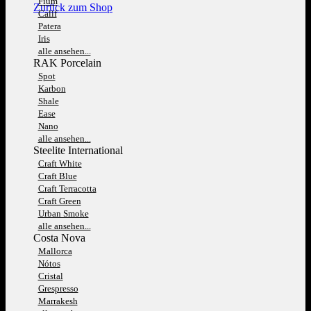
Fium
Zurück zum Shop
Calif
Patera
Iris
alle ansehen...
RAK Porcelain
Spot
Karbon
Shale
Ease
Nano
alle ansehen...
Steelite International
Craft White
Craft Blue
Craft Terracotta
Craft Green
Urban Smoke
alle ansehen...
Costa Nova
Mallorca
Nótos
Cristal
Grespresso
Marrakesh