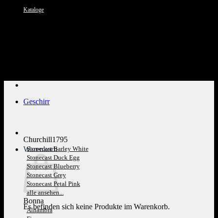
Kataloge
Kundenservice: 089 1270 0802
Geschirr
Churchill1795
Warenkorb
Stonecast Barley White
Stonecast Duck Egg
Stonecast Blueberry
Stonecast Grey
Stonecast Petal Pink
alle ansehen...
Bonna
Es befinden sich keine Produkte im Warenkorb.
Alhambra