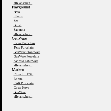
alle ansehen...
Playground
Nara
Silento
Sea
Brush
Savanna
alle ansehen...
GenWare
Incise Porcelain
Terra Porcelain
GenWare Stoneware
GenWare Porcelain
Sabrosa Tableware
alle ansehen...
Marken
Churchill1795
Bonna
RAK Porcelain
Costa Nova
GenWare
alle ansehen...