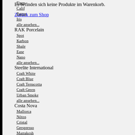
Fium
Es befinden sich keine Produkte im Warenkorb.
Calif
Patera
Zurück zum Shop
Iris
alle ansehen...
RAK Porcelain
Spot
Karbon
Shale
Ease
Nano
alle ansehen...
Steelite International
Craft White
Craft Blue
Craft Terracotta
Craft Green
Urban Smoke
alle ansehen...
Costa Nova
Mallorca
Nótos
Cristal
Grespresso
Marrakesh