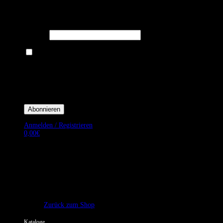
Melden Sie sich für unseren Newsletter an um stets aktuelle
Angebote zu erhalten.
E-Mail*
Ich bin damit einverstanden, E-Mail-Newsletter sowie Werbeaktionen
von Royal Dining zu erhalten. *
Mit der Einwilligung bestätige ich, dass ich der Datenschutzerklärung von
Royal Dining zustimme, und bin mir bewusst, dass ich mich jederzeit
abmelden kann.
Anmelden / Registrieren
0,00
€
Es befinden sich keine Produkte im Warenkorb.
Zurück zum Shop
Kataloge