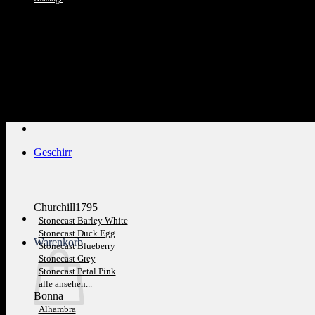
Kundenservice: 089 1270 0802
Geschirr
Churchill1795
Stonecast Barley White
Stonecast Duck Egg
Warenkorb
Stonecast Blueberry
Stonecast Grey
Stonecast Petal Pink
alle ansehen...
Bonna
Alhambra