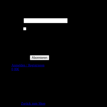
Melden Sie sich für unseren Newsletter
an um stets aktuelle Angebote zu
erhalten.
E-Mail*
Ich bin damit einverstanden, E-
Mail-Newsletter sowie
Werbeaktionen von Royal Dining
zu erhalten. *
Mit der Einwilligung bestätige
ich, dass ich der
Datenschutzerklärung von Royal
Dining zustimme, und bin mir
bewusst, dass ich mich jederzeit
abmelden kann.
Anmelden / Registrieren
0,00
€
Es befinden sich keine Produkte im Warenkorb.
Zurück zum Shop