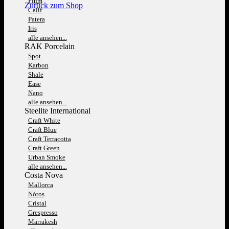
Fium
Zurück zum Shop
Calif
Patera
Iris
alle ansehen...
RAK Porcelain
Spot
Karbon
Shale
Ease
Nano
alle ansehen...
Steelite International
Craft White
Craft Blue
Craft Terracotta
Craft Green
Urban Smoke
alle ansehen...
Costa Nova
Mallorca
Nótos
Cristal
Grespresso
Marrakesh