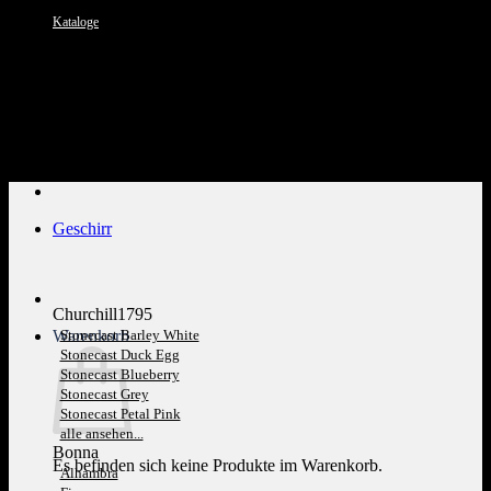
Kataloge
Kundenservice: 089 1270 0802
Geschirr
Churchill1795
Warenkorb
Stonecast Barley White
Stonecast Duck Egg
Stonecast Blueberry
Stonecast Grey
Stonecast Petal Pink
alle ansehen...
Bonna
Es befinden sich keine Produkte im Warenkorb.
Alhambra