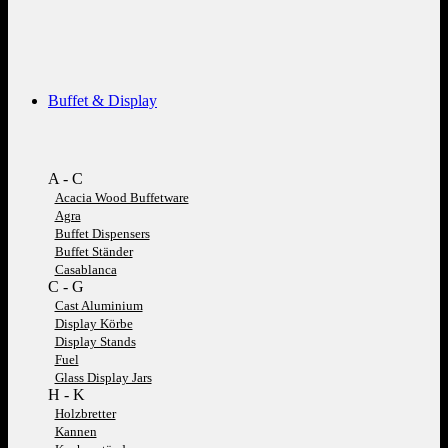
Buffet & Display
A - C
Acacia Wood Buffetware
Agra
Buffet Dispensers
Buffet Ständer
Casablanca
C - G
Cast Aluminium
Display Körbe
Display Stands
Fuel
Glass Display Jars
H - K
Holzbretter
Kannen