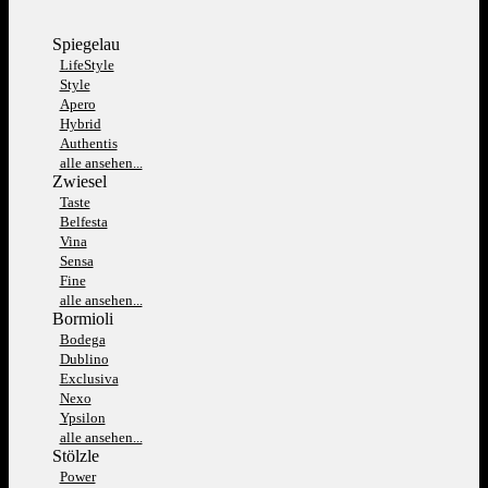
Spiegelau
LifeStyle
Style
Apero
Hybrid
Authentis
alle ansehen...
Zwiesel
Taste
Belfesta
Vina
Sensa
Fine
alle ansehen...
Bormioli
Bodega
Dublino
Exclusiva
Nexo
Ypsilon
alle ansehen...
Stölzle
Power