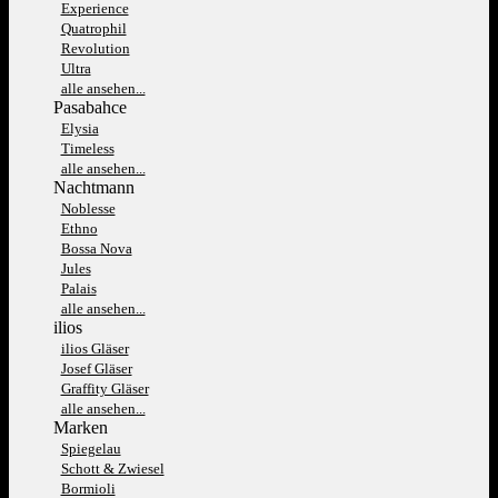
Experience
Quatrophil
Revolution
Ultra
alle ansehen...
Pasabahce
Elysia
Timeless
alle ansehen...
Nachtmann
Noblesse
Ethno
Bossa Nova
Jules
Palais
alle ansehen...
ilios
ilios Gläser
Josef Gläser
Graffity Gläser
alle ansehen...
Marken
Spiegelau
Schott & Zwiesel
Bormioli