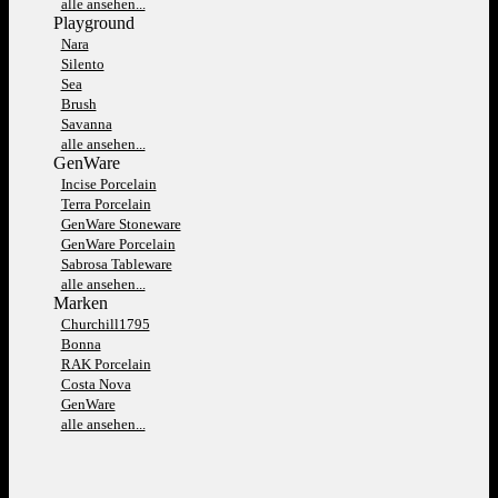
alle ansehen...
Playground
Nara
Silento
Sea
Brush
Savanna
alle ansehen...
GenWare
Incise Porcelain
Terra Porcelain
GenWare Stoneware
GenWare Porcelain
Sabrosa Tableware
alle ansehen...
Marken
Churchill1795
Bonna
RAK Porcelain
Costa Nova
GenWare
alle ansehen...