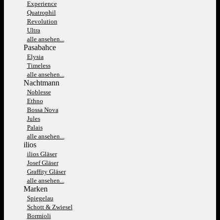
Experience
Quatrophil
Revolution
Ultra
alle ansehen...
Pasabahce
Elysia
Timeless
alle ansehen...
Nachtmann
Noblesse
Ethno
Bossa Nova
Jules
Palais
alle ansehen...
ilios
ilios Gläser
Josef Gläser
Graffity Gläser
alle ansehen...
Marken
Spiegelau
Schott & Zwiesel
Bormioli