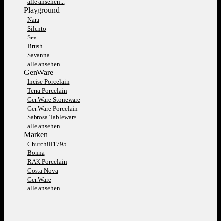
alle ansehen...
Playground
Nara
Silento
Sea
Brush
Savanna
alle ansehen...
GenWare
Incise Porcelain
Terra Porcelain
GenWare Stoneware
GenWare Porcelain
Sabrosa Tableware
alle ansehen...
Marken
Churchill1795
Bonna
RAK Porcelain
Costa Nova
GenWare
alle ansehen...