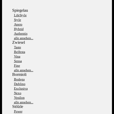
Spiegelau
LifeStyle
Style
Apero
Hybrid
Authentis
alle ansehen...
Zwiesel
Taste
Belfesta
Vina
Sensa
Fine
alle ansehen...
Bormioli
Bodega
Dublino
Exclusiva
Nexo
Ypsilon
alle ansehen...
Stölzle
Power