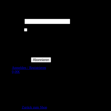
Melden Sie sich für unseren Newsletter
an um stets aktuelle Angebote zu
erhalten.
E-Mail*
Ich bin damit einverstanden, E-
Mail-Newsletter sowie
Werbeaktionen von Royal Dining
zu erhalten. *
Mit der Einwilligung bestätige
ich, dass ich der
Datenschutzerklärung von Royal
Dining zustimme, und bin mir
bewusst, dass ich mich jederzeit
abmelden kann.
Anmelden / Registrieren
0,00
€
Es befinden sich keine Produkte im Warenkorb.
Zurück zum Shop