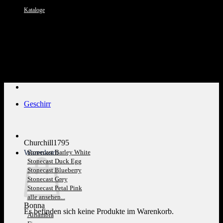
Kataloge
Kundenservice: 089 1270 0802
Geschirr
Churchill1795
Warenkorb
Stonecast Barley White
Stonecast Duck Egg
Stonecast Blueberry
Stonecast Grey
Stonecast Petal Pink
alle ansehen...
Bonna
Es befinden sich keine Produkte im Warenkorb.
Alhambra