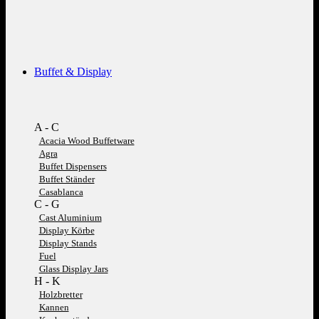
Buffet & Display
A - C
Acacia Wood Buffetware
Agra
Buffet Dispensers
Buffet Ständer
Casablanca
C - G
Cast Aluminium
Display Körbe
Display Stands
Fuel
Glass Display Jars
H - K
Holzbretter
Kannen