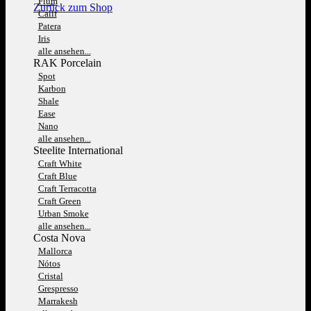
Fium
Zurück zum Shop
Calif
Patera
Iris
alle ansehen...
RAK Porcelain
Spot
Karbon
Shale
Ease
Nano
alle ansehen...
Steelite International
Craft White
Craft Blue
Craft Terracotta
Craft Green
Urban Smoke
alle ansehen...
Costa Nova
Mallorca
Nótos
Cristal
Grespresso
Marrakesh