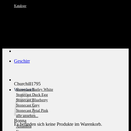
Kataloge
Kundenservice: 089 1270 0802
Geschirr
Churchill1795
Warenkorb
Stonecast Barley White
Stonecast Duck Egg
Stonecast Blueberry
Stonecast Grey
Stonecast Petal Pink
alle ansehen...
Bonna
Es befinden sich keine Produkte im Warenkorb.
Alhambra