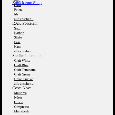
Fium
Zurück zum Shop
Calif
Patera
Iris
alle ansehen...
RAK Porcelain
Spot
Karbon
Shale
Ease
Nano
alle ansehen...
Steelite International
Craft White
Craft Blue
Craft Terracotta
Craft Green
Urban Smoke
alle ansehen...
Costa Nova
Mallorca
Nótos
Cristal
Grespresso
Marrakesh