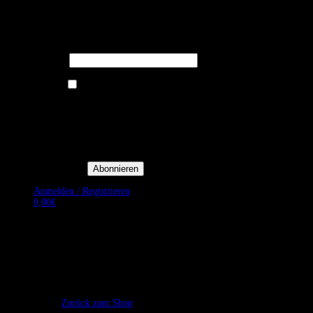
Melden Sie sich für unseren Newsletter
an um stets aktuelle Angebote zu
erhalten.
E-Mail*
Ich bin damit einverstanden, E-
Mail-Newsletter sowie
Werbeaktionen von Royal Dining
zu erhalten. *
Mit der Einwilligung bestätige
ich, dass ich der
Datenschutzerklärung von Royal
Dining zustimme, und bin mir
bewusst, dass ich mich jederzeit
abmelden kann.
Anmelden / Registrieren
0,00
€
Es befinden sich keine Produkte im Warenkorb.
Zurück zum Shop