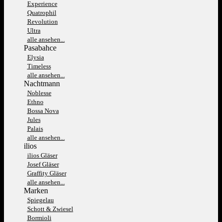
Experience
Quatrophil
Revolution
Ultra
alle ansehen...
Pasabahce
Elysia
Timeless
alle ansehen...
Nachtmann
Noblesse
Ethno
Bossa Nova
Jules
Palais
alle ansehen...
ilios
ilios Gläser
Josef Gläser
Graffity Gläser
alle ansehen...
Marken
Spiegelau
Schott & Zwiesel
Bormioli