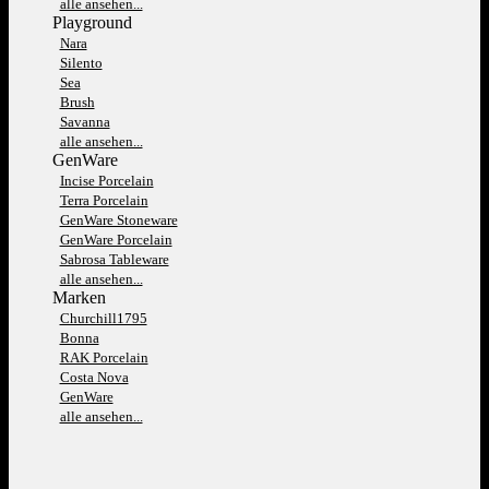
alle ansehen...
Playground
Nara
Silento
Sea
Brush
Savanna
alle ansehen...
GenWare
Incise Porcelain
Terra Porcelain
GenWare Stoneware
GenWare Porcelain
Sabrosa Tableware
alle ansehen...
Marken
Churchill1795
Bonna
RAK Porcelain
Costa Nova
GenWare
alle ansehen...