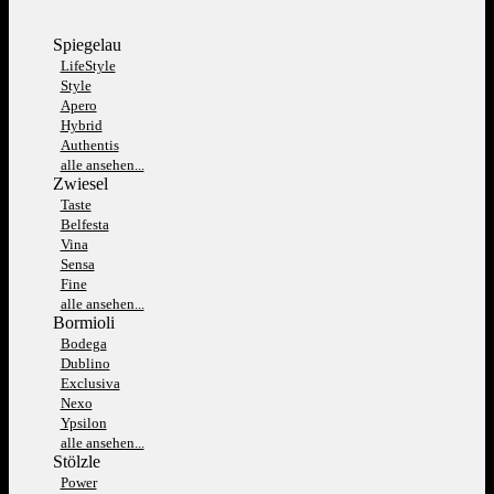
Spiegelau
LifeStyle
Style
Apero
Hybrid
Authentis
alle ansehen...
Zwiesel
Taste
Belfesta
Vina
Sensa
Fine
alle ansehen...
Bormioli
Bodega
Dublino
Exclusiva
Nexo
Ypsilon
alle ansehen...
Stölzle
Power