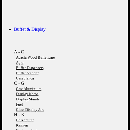
Buffet & Display
A - C
Acacia Wood Buffetware
Agra
Buffet Dispensers
Buffet Ständer
Casablanca
C - G
Cast Aluminium
Display Körbe
Display Stands
Fuel
Glass Display Jars
H - K
Holzbretter
Kannen