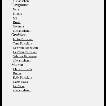
alle ansehen...
Playground
Nara
Silento
Sea
Brush
Savanna
alle ansehen...
GenWare
Incise Porcelain
Terra Porcelain
GenWare Stoneware
GenWare Porcelain
Sabrosa Tableware
alle ansehen...
Marken
Churchill1795
Bonna
RAK Porcelain
Costa Nova
GenWare
alle ansehen...