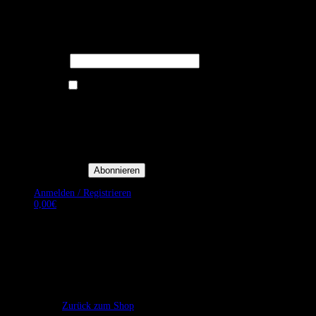
Melden Sie sich für unseren Newsletter
an um stets aktuelle Angebote zu
erhalten.
E-Mail*
Ich bin damit einverstanden, E-
Mail-Newsletter sowie
Werbeaktionen von Royal Dining
zu erhalten. *
Mit der Einwilligung bestätige
ich, dass ich der
Datenschutzerklärung von Royal
Dining zustimme, und bin mir
bewusst, dass ich mich jederzeit
abmelden kann.
Anmelden / Registrieren
0,00
€
Es befinden sich keine Produkte im Warenkorb.
Zurück zum Shop