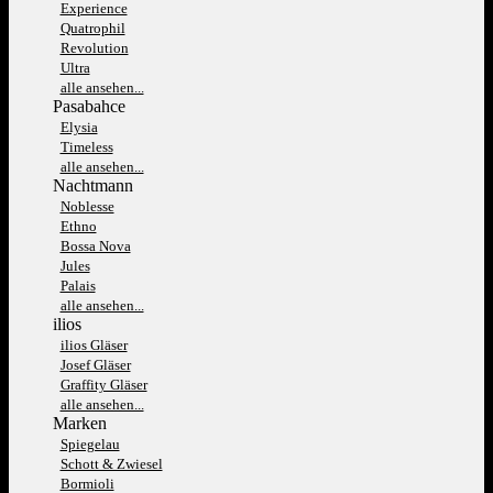
Experience
Quatrophil
Revolution
Ultra
alle ansehen...
Pasabahce
Elysia
Timeless
alle ansehen...
Nachtmann
Noblesse
Ethno
Bossa Nova
Jules
Palais
alle ansehen...
ilios
ilios Gläser
Josef Gläser
Graffity Gläser
alle ansehen...
Marken
Spiegelau
Schott & Zwiesel
Bormioli