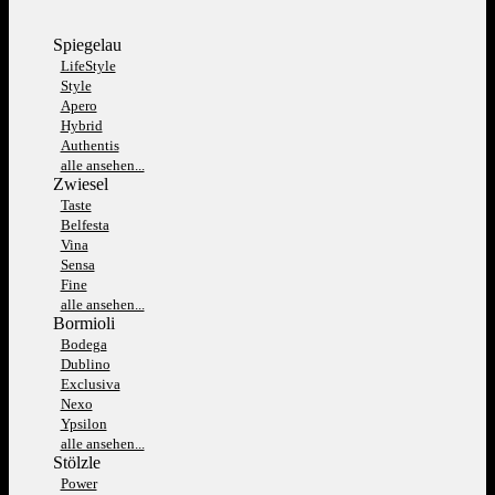
Spiegelau
LifeStyle
Style
Apero
Hybrid
Authentis
alle ansehen...
Zwiesel
Taste
Belfesta
Vina
Sensa
Fine
alle ansehen...
Bormioli
Bodega
Dublino
Exclusiva
Nexo
Ypsilon
alle ansehen...
Stölzle
Power