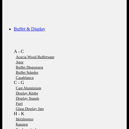
Buffet & Display
A - C
Acacia Wood Buffetware
Agra
Buffet Dispensers
Buffet Ständer
Casablanca
C - G
Cast Aluminium
Display Körbe
Display Stands
Fuel
Glass Display Jars
H - K
Holzbretter
Kannen