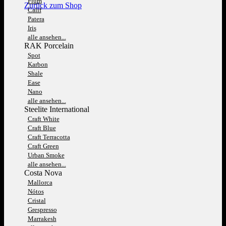
Fium
Zurück zum Shop
Calif
Patera
Iris
alle ansehen...
RAK Porcelain
Spot
Karbon
Shale
Ease
Nano
alle ansehen...
Steelite International
Craft White
Craft Blue
Craft Terracotta
Craft Green
Urban Smoke
alle ansehen...
Costa Nova
Mallorca
Nótos
Cristal
Grespresso
Marrakesh