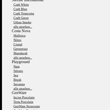
Craft White
Craft Blue
Craft Terracotta
Craft Green
Urban Smoke
alle ansehen...
Costa Nova
Mallorca
Nótos
Cristal
Grespresso
Marrakesh
alle ansehen...
Playground
Nara
Silento
Sea
Brush
Savanna
alle ansehen...
GenWare
Incise Porcelain
Terra Porcelain
GenWare Stoneware