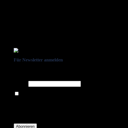
Für Newsletter anmelden
Melden Sie sich für unseren Newsletter an um stets aktuelle
Angebote zu erhalten.
E-Mail*
Ich bin damit einverstanden, E-Mail-Newsletter sowie Werbeaktionen
von Royal Dining zu erhalten. *
Mit der Einwilligung bestätige ich, dass ich der Datenschutzerklärung von
Royal Dining zustimme, und bin mir bewusst, dass ich mich jederzeit
abmelden kann.