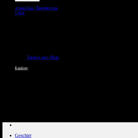
Anmelden / Registrieren
0,00
€
Es befinden sich keine Produkte im Warenkorb.
Zurück zum Shop
Kataloge
Kundenservice: 089 1270 0802
Geschirr