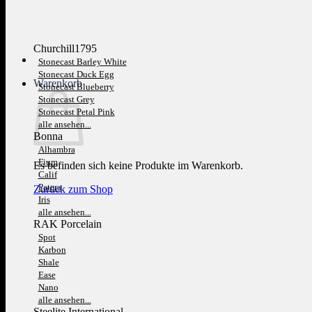
Churchill1795
Stonecast Barley White
Stonecast Duck Egg
Warenkorb
Stonecast Blueberry
Stonecast Grey
Stonecast Petal Pink
alle ansehen...
Bonna
Alhambra
Fium
Es befinden sich keine Produkte im Warenkorb.
Calif
Patera
Zurück zum Shop
Iris
alle ansehen...
RAK Porcelain
Spot
Karbon
Shale
Ease
Nano
alle ansehen...
Steelite International