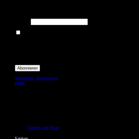
Melden Sie sich für unseren Newsletter an um stets aktuelle
Angebote zu erhalten.
E-Mail*
Ich bin damit einverstanden, E-Mail-Newsletter sowie Werbeaktionen
von Royal Dining zu erhalten. *
Mit der Einwilligung bestätige ich, dass ich der Datenschutzerklärung von
Royal Dining zustimme, und bin mir bewusst, dass ich mich jederzeit
abmelden kann.
Anmelden / Registrieren
0,00
€
Es befinden sich keine Produkte im Warenkorb.
Zurück zum Shop
Kataloge