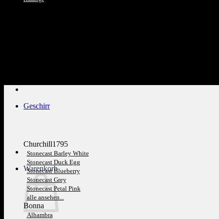
Kundenservice: 089 1270 0802
Geschirr
Churchill1795
Stonecast Barley White
Stonecast Duck Egg
Warenkorb
Stonecast Blueberry
Stonecast Grey
Stonecast Petal Pink
alle ansehen...
Bonna
Alhambra