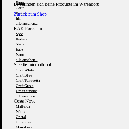
Fium
Es befinden sich keine Produkte im Warenkorb.
Calif
Patera
Zurück zum Shop
Iris
alle ansehen...
RAK Porcelain
Spot
Karbon
Shale
Ease
Nano
alle ansehen...
Steelite International
Craft White
Craft Blue
Craft Terracotta
Craft Green
Urban Smoke
alle ansehen...
Costa Nova
Mallorca
Nótos
Cristal
Grespresso
Marrakesh