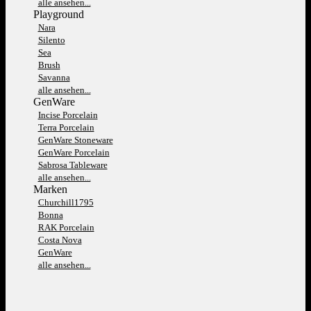
alle ansehen...
Playground
Nara
Silento
Sea
Brush
Savanna
alle ansehen...
GenWare
Incise Porcelain
Terra Porcelain
GenWare Stoneware
GenWare Porcelain
Sabrosa Tableware
alle ansehen...
Marken
Churchill1795
Bonna
RAK Porcelain
Costa Nova
GenWare
alle ansehen...