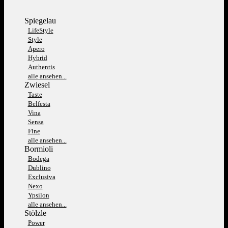
Spiegelau
LifeStyle
Style
Apero
Hybrid
Authentis
alle ansehen...
Zwiesel
Taste
Belfesta
Vina
Sensa
Fine
alle ansehen...
Bormioli
Bodega
Dublino
Exclusiva
Nexo
Ypsilon
alle ansehen...
Stölzle
Power