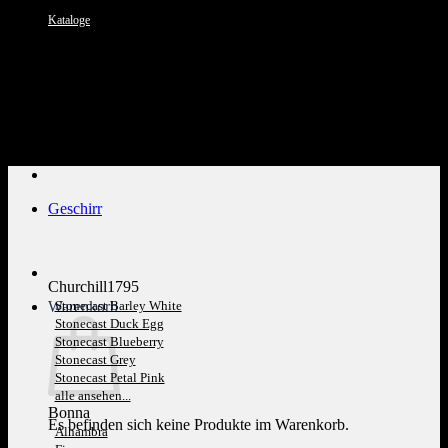
Kataloge
Kundenservice: 089 1270 0802
Geschirr
Churchill1795
Warenkorb
Stonecast Barley White
Stonecast Duck Egg
Stonecast Blueberry
Stonecast Grey
Stonecast Petal Pink
alle ansehen...
Bonna
Es befinden sich keine Produkte im Warenkorb.
Alhambra