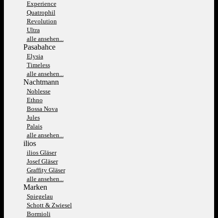
Experience
Quatrophil
Revolution
Ultra
alle ansehen...
Pasabahce
Elysia
Timeless
alle ansehen...
Nachtmann
Noblesse
Ethno
Bossa Nova
Jules
Palais
alle ansehen...
ilios
ilios Gläser
Josef Gläser
Graffity Gläser
alle ansehen...
Marken
Spiegelau
Schott & Zwiesel
Bormioli