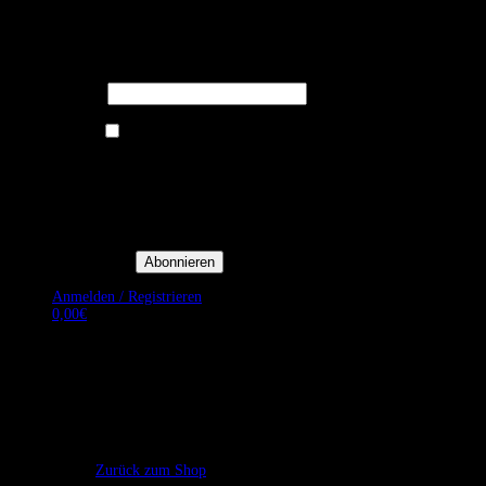
Melden Sie sich für unseren Newsletter
an um stets aktuelle Angebote zu
erhalten.
E-Mail*
Ich bin damit einverstanden, E-
Mail-Newsletter sowie
Werbeaktionen von Royal Dining
zu erhalten. *
Mit der Einwilligung bestätige
ich, dass ich der
Datenschutzerklärung von Royal
Dining zustimme, und bin mir
bewusst, dass ich mich jederzeit
abmelden kann.
Anmelden / Registrieren
0,00
€
Es befinden sich keine Produkte im Warenkorb.
Zurück zum Shop