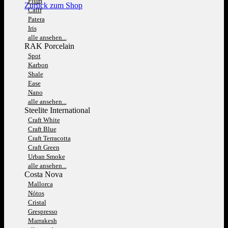
Fium
Zurück zum Shop
Calif
Patera
Iris
alle ansehen...
RAK Porcelain
Spot
Karbon
Shale
Ease
Nano
alle ansehen...
Steelite International
Craft White
Craft Blue
Craft Terracotta
Craft Green
Urban Smoke
alle ansehen...
Costa Nova
Mallorca
Nótos
Cristal
Grespresso
Marrakesh