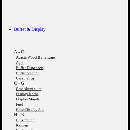
Buffet & Display
A - C
Acacia Wood Buffetware
Agra
Buffet Dispensers
Buffet Ständer
Casablanca
C - G
Cast Aluminium
Display Körbe
Display Stands
Fuel
Glass Display Jars
H - K
Holzbretter
Kannen