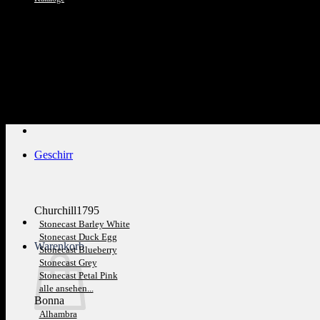
Kundenservice: 089 1270 0802
Geschirr
Churchill1795
Stonecast Barley White
Stonecast Duck Egg
Warenkorb
Stonecast Blueberry
Stonecast Grey
Stonecast Petal Pink
alle ansehen...
Bonna
Alhambra