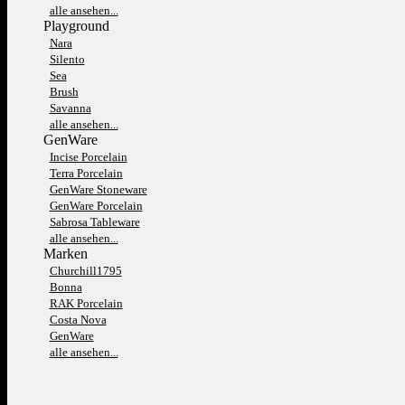
alle ansehen...
Playground
Nara
Silento
Sea
Brush
Savanna
alle ansehen...
GenWare
Incise Porcelain
Terra Porcelain
GenWare Stoneware
GenWare Porcelain
Sabrosa Tableware
alle ansehen...
Marken
Churchill1795
Bonna
RAK Porcelain
Costa Nova
GenWare
alle ansehen...