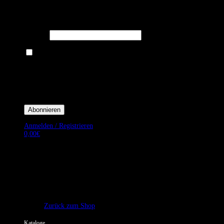
Melden Sie sich für unseren Newsletter an um stets aktuelle
Angebote zu erhalten.
E-Mail*
Ich bin damit einverstanden, E-Mail-Newsletter sowie Werbeaktionen
von Royal Dining zu erhalten. *
Mit der Einwilligung bestätige ich, dass ich der Datenschutzerklärung von
Royal Dining zustimme, und bin mir bewusst, dass ich mich jederzeit
abmelden kann.
Anmelden / Registrieren
0,00
€
Es befinden sich keine Produkte im Warenkorb.
Zurück zum Shop
Kataloge