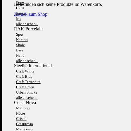
Fium
Es befinden sich keine Produkte im Warenkorb.
Calif
Patera
Zurück zum Shop
Iris
alle ansehen...
RAK Porcelain
Spot
Karbon
Shale
Ease
Nano
alle ansehen...
Steelite International
Craft White
Craft Blue
Craft Terracotta
Craft Green
Urban Smoke
alle ansehen...
Costa Nova
Mallorca
Nótos
Cristal
Grespresso
Marrakesh