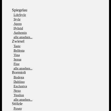
Spiegelau
LifeStyle
Style
Apero
Hybrid
Authentis
alle ansehen...
Zwiesel
Taste
Belfesta
Vina
Sensa
Fine
alle ansehen...
Bormioli
Bodega
Dublino
Exclusiva
Nexo
Ypsilon
alle ansehen...
Stölzle
Power