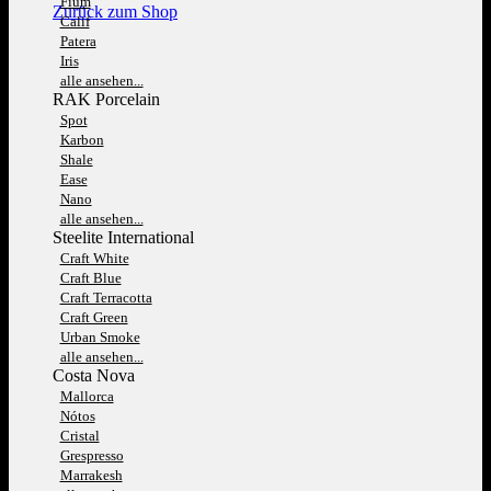
Fium
Zurück zum Shop
Calif
Patera
Iris
alle ansehen...
RAK Porcelain
Spot
Karbon
Shale
Ease
Nano
alle ansehen...
Steelite International
Craft White
Craft Blue
Craft Terracotta
Craft Green
Urban Smoke
alle ansehen...
Costa Nova
Mallorca
Nótos
Cristal
Grespresso
Marrakesh