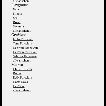
alle ansehen...
Playground
Nara
Silento
Sea
Brush
Savanna
alle ansehen...
GenWare
Incise Porcelain
Terra Porcelain
GenWare Stoneware
GenWare Porcelain
Sabrosa Tableware
alle ansehen...
Marken
Churchill1795
Bonna
RAK Porcelain
Costa Nova
GenWare
alle ansehen...