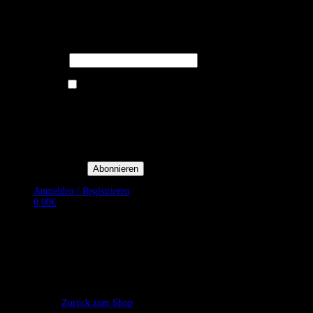
Melden Sie sich für unseren Newsletter
an um stets aktuelle Angebote zu
erhalten.
E-Mail*
Ich bin damit einverstanden, E-
Mail-Newsletter sowie
Werbeaktionen von Royal Dining
zu erhalten. *
Mit der Einwilligung bestätige
ich, dass ich der
Datenschutzerklärung von Royal
Dining zustimme, und bin mir
bewusst, dass ich mich jederzeit
abmelden kann.
Anmelden / Registrieren
0,00
€
Es befinden sich keine Produkte im Warenkorb.
Zurück zum Shop