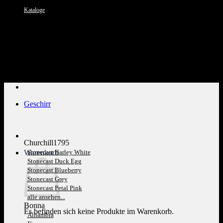
Kataloge
Kundenservice: 089 1270 0802
Geschirr
Churchill1795
Warenkorb
Stonecast Barley White
Stonecast Duck Egg
Stonecast Blueberry
Stonecast Grey
Stonecast Petal Pink
alle ansehen...
Bonna
Es befinden sich keine Produkte im Warenkorb.
Alhambra