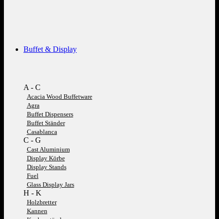
Buffet & Display
A - C
Acacia Wood Buffetware
Agra
Buffet Dispensers
Buffet Ständer
Casablanca
C - G
Cast Aluminium
Display Körbe
Display Stands
Fuel
Glass Display Jars
H - K
Holzbretter
Kannen