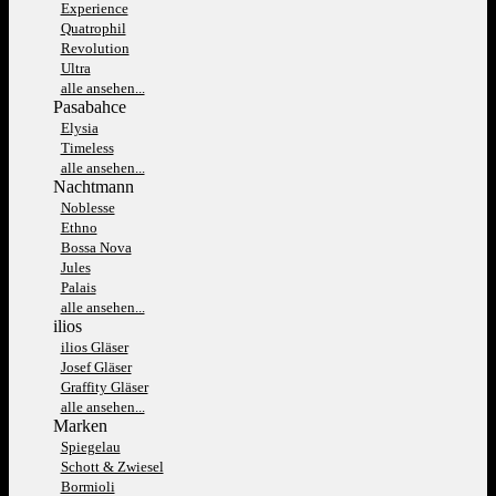
Experience
Quatrophil
Revolution
Ultra
alle ansehen...
Pasabahce
Elysia
Timeless
alle ansehen...
Nachtmann
Noblesse
Ethno
Bossa Nova
Jules
Palais
alle ansehen...
ilios
ilios Gläser
Josef Gläser
Graffity Gläser
alle ansehen...
Marken
Spiegelau
Schott & Zwiesel
Bormioli