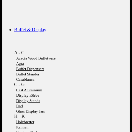
Buffet & Display
A - C
Acacia Wood Buffetware
Agra
Buffet Dispensers
Buffet Ständer
Casablanca
C - G
Cast Aluminium
Display Körbe
Display Stands
Fuel
Glass Display Jars
H - K
Holzbretter
Kannen