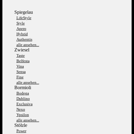
Spiegelau
LifeStyle
Style
Apero
Hybrid
Authentis
alle ansehen...
Zwiesel
Taste
Belfesta
Vina
Sensa
Fine
alle ansehen...
Bormioli
Bodega
Dublino
Exclusiva
Nexo
Ypsilon
alle ansehen...
Stölzle
Power