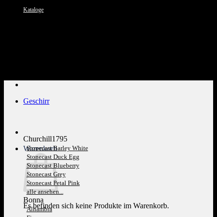
Kataloge
Kundenservice: 089 1270 0802
Geschirr
Churchill1795
Warenkorb
Stonecast Barley White
Stonecast Duck Egg
Stonecast Blueberry
Stonecast Grey
Stonecast Petal Pink
alle ansehen...
Bonna
Es befinden sich keine Produkte im Warenkorb.
Alhambra