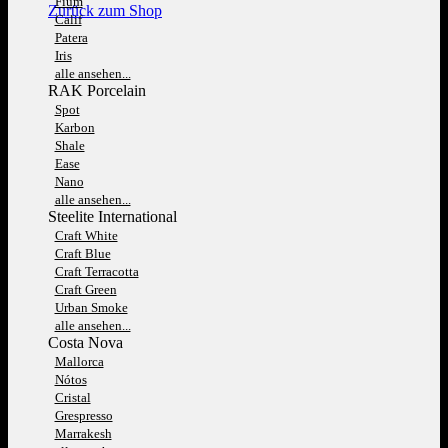
Fium
Zurück zum Shop
Calif
Patera
Iris
alle ansehen...
RAK Porcelain
Spot
Karbon
Shale
Ease
Nano
alle ansehen...
Steelite International
Craft White
Craft Blue
Craft Terracotta
Craft Green
Urban Smoke
alle ansehen...
Costa Nova
Mallorca
Nótos
Cristal
Grespresso
Marrakesh