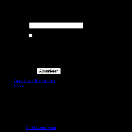
Melden Sie sich für unseren Newsletter
an um stets aktuelle Angebote zu
erhalten.
E-Mail*
Ich bin damit einverstanden, E-
Mail-Newsletter sowie
Werbeaktionen von Royal Dining
zu erhalten. *
Mit der Einwilligung bestätige
ich, dass ich der
Datenschutzerklärung von Royal
Dining zustimme, und bin mir
bewusst, dass ich mich jederzeit
abmelden kann.
Anmelden / Registrieren
0,00
€
Es befinden sich keine Produkte im Warenkorb.
Zurück zum Shop