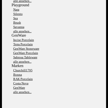
alle ansehen...
Playground
Nara
Silento
Sea
Brush
Savanna
alle ansehen...
GenWare
Incise Porcelain
Terra Porcelain
GenWare Stoneware
GenWare Porcelain
Sabrosa Tableware
alle ansehen...
Marken
Churchill1795
Bonna
RAK Porcelain
Costa Nova
GenWare
alle ansehen...