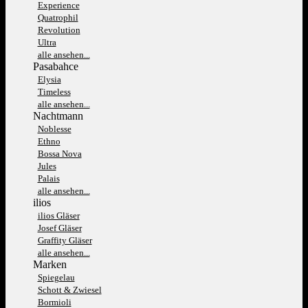
Experience
Quatrophil
Revolution
Ultra
alle ansehen...
Pasabahce
Elysia
Timeless
alle ansehen...
Nachtmann
Noblesse
Ethno
Bossa Nova
Jules
Palais
alle ansehen...
ilios
ilios Gläser
Josef Gläser
Graffity Gläser
alle ansehen...
Marken
Spiegelau
Schott & Zwiesel
Bormioli