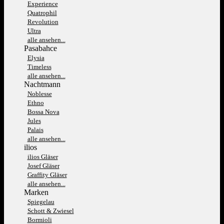
Experience
Quatrophil
Revolution
Ultra
alle ansehen...
Pasabahce
Elysia
Timeless
alle ansehen...
Nachtmann
Noblesse
Ethno
Bossa Nova
Jules
Palais
alle ansehen...
ilios
ilios Gläser
Josef Gläser
Graffity Gläser
alle ansehen...
Marken
Spiegelau
Schott & Zwiesel
Bormioli