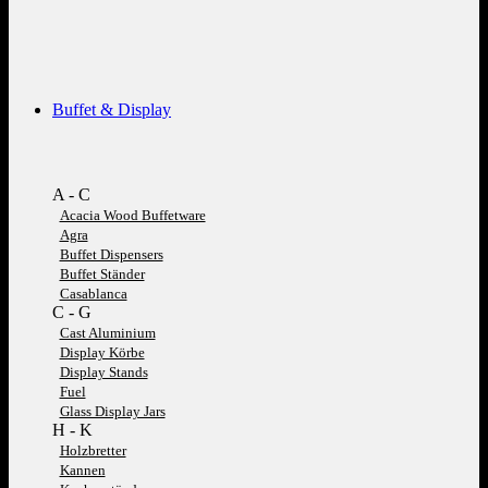
Buffet & Display
A - C
Acacia Wood Buffetware
Agra
Buffet Dispensers
Buffet Ständer
Casablanca
C - G
Cast Aluminium
Display Körbe
Display Stands
Fuel
Glass Display Jars
H - K
Holzbretter
Kannen