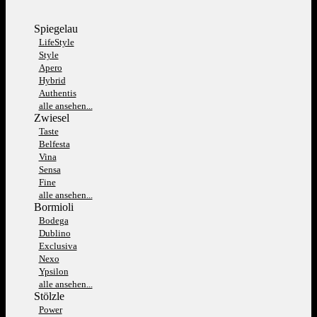
Spiegelau
LifeStyle
Style
Apero
Hybrid
Authentis
alle ansehen...
Zwiesel
Taste
Belfesta
Vina
Sensa
Fine
alle ansehen...
Bormioli
Bodega
Dublino
Exclusiva
Nexo
Ypsilon
alle ansehen...
Stölzle
Power