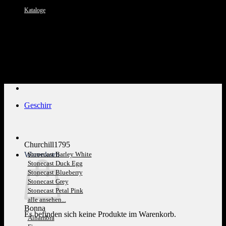
Kataloge
Kundenservice: 089 1270 0802
Geschirr
Churchill1795
Warenkorb
Stonecast Barley White
Stonecast Duck Egg
Stonecast Blueberry
Stonecast Grey
Stonecast Petal Pink
alle ansehen...
Bonna
Es befinden sich keine Produkte im Warenkorb.
Alhambra