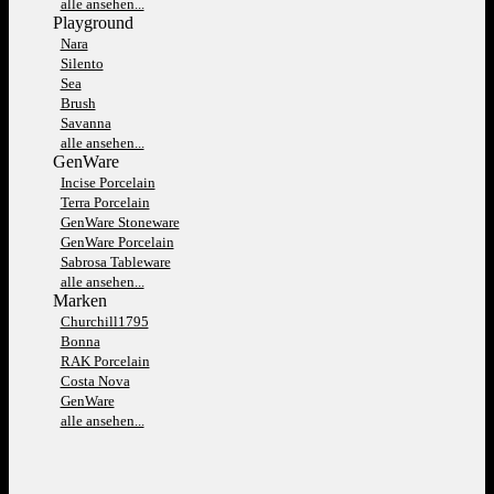
alle ansehen...
Playground
Nara
Silento
Sea
Brush
Savanna
alle ansehen...
GenWare
Incise Porcelain
Terra Porcelain
GenWare Stoneware
GenWare Porcelain
Sabrosa Tableware
alle ansehen...
Marken
Churchill1795
Bonna
RAK Porcelain
Costa Nova
GenWare
alle ansehen...