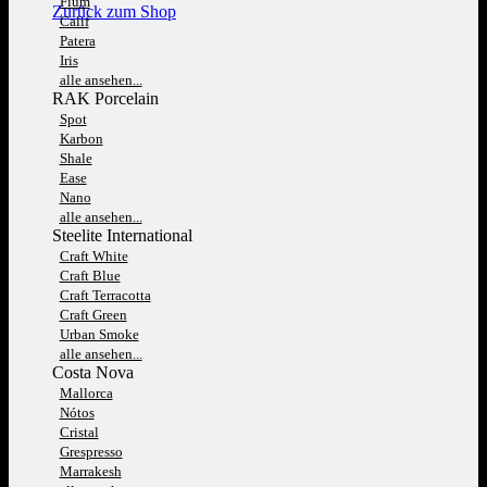
Fium
Zurück zum Shop
Calif
Patera
Iris
alle ansehen...
RAK Porcelain
Spot
Karbon
Shale
Ease
Nano
alle ansehen...
Steelite International
Craft White
Craft Blue
Craft Terracotta
Craft Green
Urban Smoke
alle ansehen...
Costa Nova
Mallorca
Nótos
Cristal
Grespresso
Marrakesh