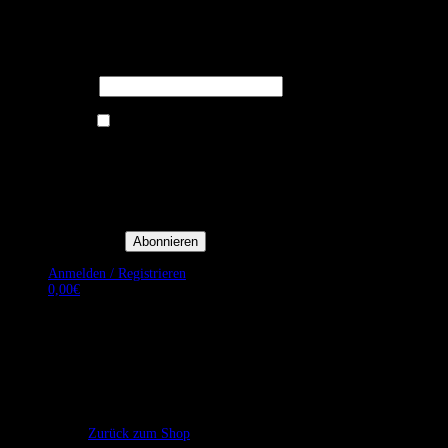
Melden Sie sich für unseren Newsletter
an um stets aktuelle Angebote zu
erhalten.
E-Mail*
Ich bin damit einverstanden, E-
Mail-Newsletter sowie
Werbeaktionen von Royal Dining
zu erhalten. *
Mit der Einwilligung bestätige
ich, dass ich der
Datenschutzerklärung von Royal
Dining zustimme, und bin mir
bewusst, dass ich mich jederzeit
abmelden kann.
Anmelden / Registrieren
0,00
€
Es befinden sich keine Produkte im Warenkorb.
Zurück zum Shop