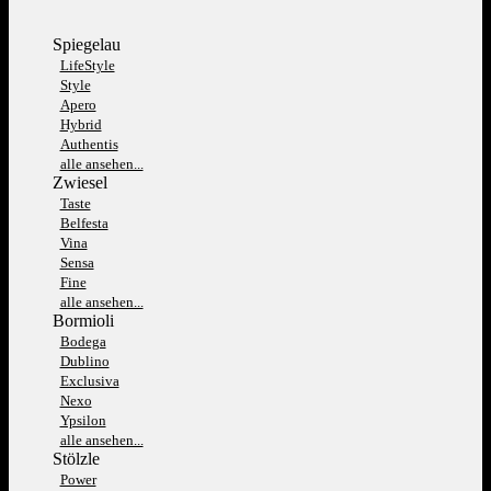
Spiegelau
LifeStyle
Style
Apero
Hybrid
Authentis
alle ansehen...
Zwiesel
Taste
Belfesta
Vina
Sensa
Fine
alle ansehen...
Bormioli
Bodega
Dublino
Exclusiva
Nexo
Ypsilon
alle ansehen...
Stölzle
Power