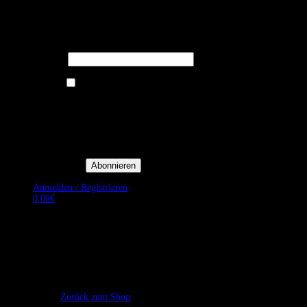
Melden Sie sich für unseren Newsletter
an um stets aktuelle Angebote zu
erhalten.
E-Mail*
Ich bin damit einverstanden, E-
Mail-Newsletter sowie
Werbeaktionen von Royal Dining
zu erhalten. *
Mit der Einwilligung bestätige
ich, dass ich der
Datenschutzerklärung von Royal
Dining zustimme, und bin mir
bewusst, dass ich mich jederzeit
abmelden kann.
Anmelden / Registrieren
0,00
€
Es befinden sich keine Produkte im Warenkorb.
Zurück zum Shop