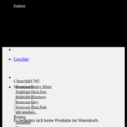
Kataloge
Kundenservice: 089 1270 0802
Geschirr
Churchill1795
Warenkorb
Stonecast Barley White
Stonecast Duck Egg
Stonecast Blueberry
Stonecast Grey
Stonecast Petal Pink
alle ansehen...
Bonna
Es befinden sich keine Produkte im Warenkorb.
Alhambra