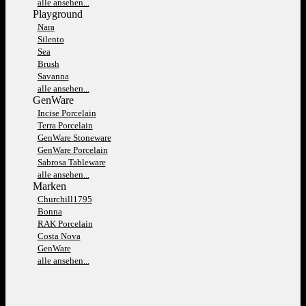
alle ansehen...
Playground
Nara
Silento
Sea
Brush
Savanna
alle ansehen...
GenWare
Incise Porcelain
Terra Porcelain
GenWare Stoneware
GenWare Porcelain
Sabrosa Tableware
alle ansehen...
Marken
Churchill1795
Bonna
RAK Porcelain
Costa Nova
GenWare
alle ansehen...