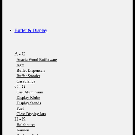
Buffet & Display
A - C
Acacia Wood Buffetware
Agra
Buffet Dispensers
Buffet Ständer
Casablanca
C - G
Cast Aluminium
Display Körbe
Display Stands
Fuel
Glass Display Jars
H - K
Holzbretter
Kannen