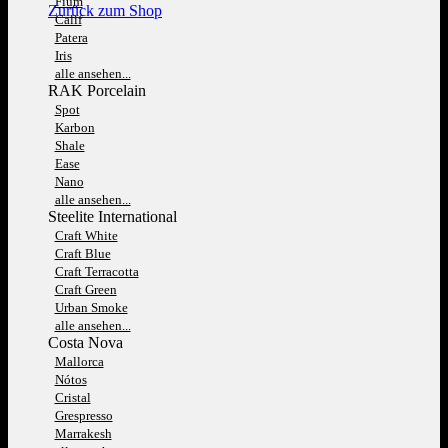
Fium
Zurück zum Shop
Calif
Patera
Iris
alle ansehen...
RAK Porcelain
Spot
Karbon
Shale
Ease
Nano
alle ansehen...
Steelite International
Craft White
Craft Blue
Craft Terracotta
Craft Green
Urban Smoke
alle ansehen...
Costa Nova
Mallorca
Nótos
Cristal
Grespresso
Marrakesh