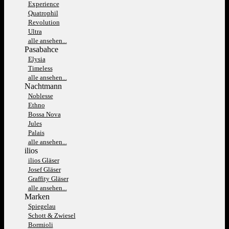
Experience
Quatrophil
Revolution
Ultra
alle ansehen...
Pasabahce
Elysia
Timeless
alle ansehen...
Nachtmann
Noblesse
Ethno
Bossa Nova
Jules
Palais
alle ansehen...
ilios
ilios Gläser
Josef Gläser
Graffity Gläser
alle ansehen...
Marken
Spiegelau
Schott & Zwiesel
Bormioli