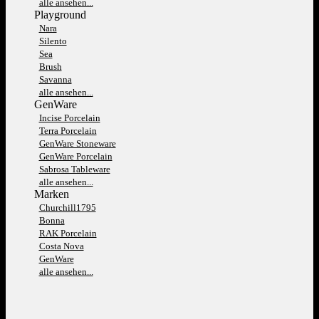
alle ansehen...
Playground
Nara
Silento
Sea
Brush
Savanna
alle ansehen...
GenWare
Incise Porcelain
Terra Porcelain
GenWare Stoneware
GenWare Porcelain
Sabrosa Tableware
alle ansehen...
Marken
Churchill1795
Bonna
RAK Porcelain
Costa Nova
GenWare
alle ansehen...