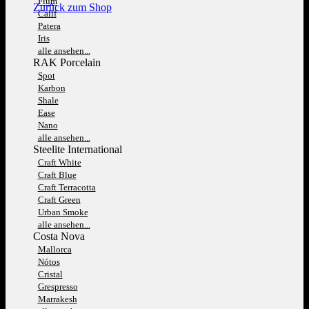
Fium
Zurück zum Shop
Calif
Patera
Iris
alle ansehen...
RAK Porcelain
Spot
Karbon
Shale
Ease
Nano
alle ansehen...
Steelite International
Craft White
Craft Blue
Craft Terracotta
Craft Green
Urban Smoke
alle ansehen...
Costa Nova
Mallorca
Nótos
Cristal
Grespresso
Marrakesh