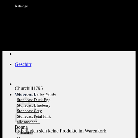
Kataloge
Kundenservice: 089 1270 0802
Geschirr
Churchill1795
Warenkorb
Stonecast Barley White
Stonecast Duck Egg
Stonecast Blueberry
Stonecast Grey
Stonecast Petal Pink
alle ansehen...
Bonna
Es befinden sich keine Produkte im Warenkorb.
Alhambra