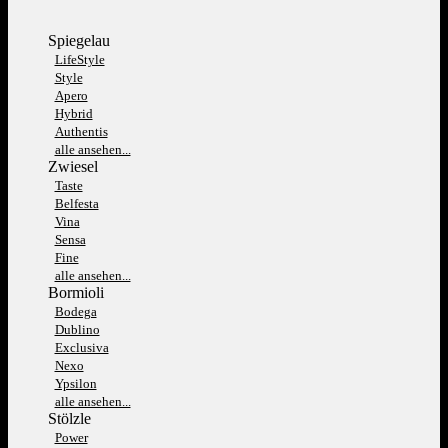
Spiegelau
LifeStyle
Style
Apero
Hybrid
Authentis
alle ansehen...
Zwiesel
Taste
Belfesta
Vina
Sensa
Fine
alle ansehen...
Bormioli
Bodega
Dublino
Exclusiva
Nexo
Ypsilon
alle ansehen...
Stölzle
Power