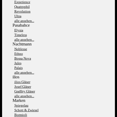
Experience
Quatrophil
Revolution
Ultra
alle ansehen...
Pasabahce
Elysia
Timeless
alle ansehen...
Nachtmann
Noblesse
Ethno
Bossa Nova
Jules
Palais
alle ansehen...
ilios
ilios Gläser
Josef Gläser
Graffity Gläser
alle ansehen...
Marken
Spiegelau
Schott & Zwiesel
Bormioli