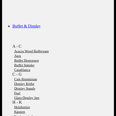
Buffet & Display
A - C
Acacia Wood Buffetware
Agra
Buffet Dispensers
Buffet Ständer
Casablanca
C - G
Cast Aluminium
Display Körbe
Display Stands
Fuel
Glass Display Jars
H - K
Holzbretter
Kannen