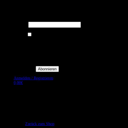
Melden Sie sich für unseren Newsletter
an um stets aktuelle Angebote zu
erhalten.
E-Mail*
Ich bin damit einverstanden, E-
Mail-Newsletter sowie
Werbeaktionen von Royal Dining
zu erhalten. *
Mit der Einwilligung bestätige
ich, dass ich der
Datenschutzerklärung von Royal
Dining zustimme, und bin mir
bewusst, dass ich mich jederzeit
abmelden kann.
Anmelden / Registrieren
0,00
€
Es befinden sich keine Produkte im Warenkorb.
Zurück zum Shop