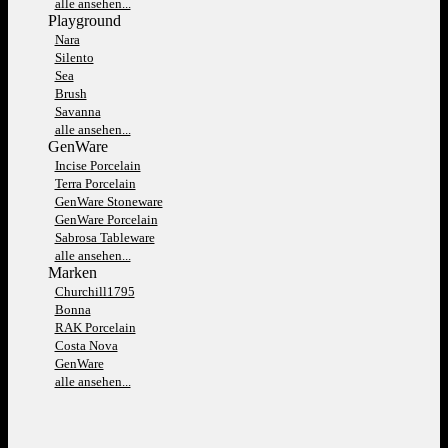
alle ansehen...
Playground
Nara
Silento
Sea
Brush
Savanna
alle ansehen...
GenWare
Incise Porcelain
Terra Porcelain
GenWare Stoneware
GenWare Porcelain
Sabrosa Tableware
alle ansehen...
Marken
Churchill1795
Bonna
RAK Porcelain
Costa Nova
GenWare
alle ansehen...