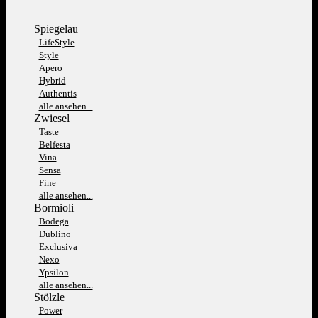
Spiegelau
LifeStyle
Style
Apero
Hybrid
Authentis
alle ansehen...
Zwiesel
Taste
Belfesta
Vina
Sensa
Fine
alle ansehen...
Bormioli
Bodega
Dublino
Exclusiva
Nexo
Ypsilon
alle ansehen...
Stölzle
Power