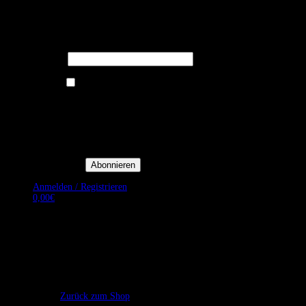
Melden Sie sich für unseren Newsletter
an um stets aktuelle Angebote zu
erhalten.
E-Mail*
Ich bin damit einverstanden, E-
Mail-Newsletter sowie
Werbeaktionen von Royal Dining
zu erhalten. *
Mit der Einwilligung bestätige
ich, dass ich der
Datenschutzerklärung von Royal
Dining zustimme, und bin mir
bewusst, dass ich mich jederzeit
abmelden kann.
Anmelden / Registrieren
0,00
€
Es befinden sich keine Produkte im Warenkorb.
Zurück zum Shop