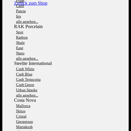
Fium
Zurück zum Shop
Calif
Patera
Iris
alle ansehen...
RAK Porcelain
Spot
Karbon
Shale
Ease
Nano
alle ansehen...
Steelite International
Craft White
Craft Blue
Craft Terracotta
Craft Green
Urban Smoke
alle ansehen...
Costa Nova
Mallorca
Nótos
Cristal
Grespresso
Marrakesh