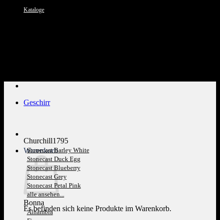
Kataloge
Kundenservice: 089 1270 0802
Geschirr
Churchill1795
Warenkorb
Stonecast Barley White
Stonecast Duck Egg
Stonecast Blueberry
Stonecast Grey
Stonecast Petal Pink
alle ansehen...
Bonna
Es befinden sich keine Produkte im Warenkorb.
Alhambra