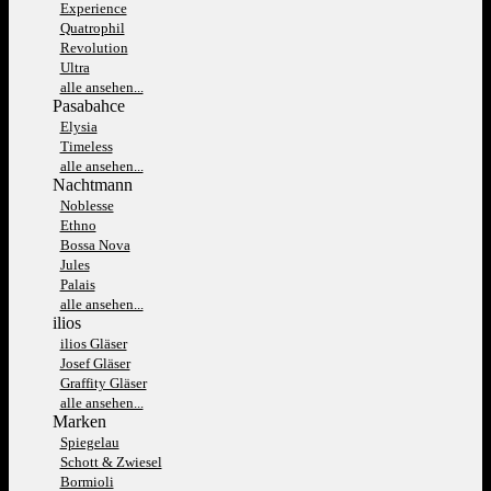
Experience
Quatrophil
Revolution
Ultra
alle ansehen...
Pasabahce
Elysia
Timeless
alle ansehen...
Nachtmann
Noblesse
Ethno
Bossa Nova
Jules
Palais
alle ansehen...
ilios
ilios Gläser
Josef Gläser
Graffity Gläser
alle ansehen...
Marken
Spiegelau
Schott & Zwiesel
Bormioli