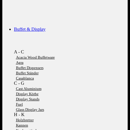
Buffet & Display
A - C
Acacia Wood Buffetware
Agra
Buffet Dispensers
Buffet Ständer
Casablanca
C - G
Cast Aluminium
Display Körbe
Display Stands
Fuel
Glass Display Jars
H - K
Holzbretter
Kannen