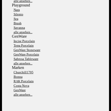
alle ansehen...
Playground
Nara
Silento
Sea
Brush
Savanna
alle ansehen...
GenWare
Incise Porcelain
Terra Porcelain
GenWare Stoneware
GenWare Porcelain
Sabrosa Tableware
alle ansehen...
Marken
Churchill1795
Bonna
RAK Porcelain
Costa Nova
GenWare
alle ansehen...