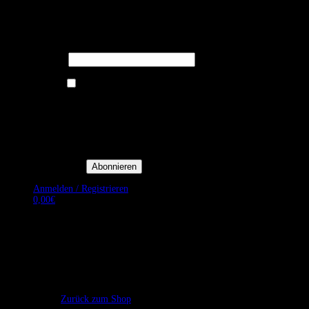
Melden Sie sich für unseren Newsletter
an um stets aktuelle Angebote zu
erhalten.
E-Mail*
Ich bin damit einverstanden, E-
Mail-Newsletter sowie
Werbeaktionen von Royal Dining
zu erhalten. *
Mit der Einwilligung bestätige
ich, dass ich der
Datenschutzerklärung von Royal
Dining zustimme, und bin mir
bewusst, dass ich mich jederzeit
abmelden kann.
Anmelden / Registrieren
0,00
€
Es befinden sich keine Produkte im Warenkorb.
Zurück zum Shop