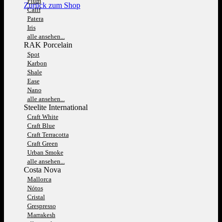
Fium
Zurück zum Shop
Calif
Patera
Iris
alle ansehen...
RAK Porcelain
Spot
Karbon
Shale
Ease
Nano
alle ansehen...
Steelite International
Craft White
Craft Blue
Craft Terracotta
Craft Green
Urban Smoke
alle ansehen...
Costa Nova
Mallorca
Nótos
Cristal
Grespresso
Marrakesh