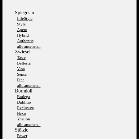
Spiegelau
LifeStyle
Style
Apero
Hybrid
Authentis
alle ansehen...
Zwiesel
Taste
Belfesta
Vina
Sensa
Fine
alle ansehen...
Bormioli
Bodega
Dublino
Exclusiva
Nexo
Ypsilon
alle ansehen...
Stölzle
Power