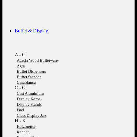
Buffet & Display
A - C
Acacia Wood Buffetware
Agra
Buffet Dispensers
Buffet Ständer
Casablanca
C - G
Cast Aluminium
Display Körbe
Display Stands
Fuel
Glass Display Jars
H - K
Holzbretter
Kannen