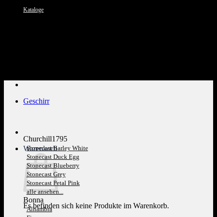
Kataloge
Kundenservice: 089 1270 0802
Geschirr
Churchill1795
Warenkorb
Stonecast Barley White
Stonecast Duck Egg
Stonecast Blueberry
Stonecast Grey
Stonecast Petal Pink
alle ansehen...
Bonna
Es befinden sich keine Produkte im Warenkorb.
Alhambra