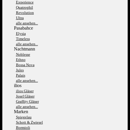
Experience
Quatrophil
Revolution
Ultra
alle ansehen...
Pasabahce
Elysia
Timeless
alle ansehen...
Nachtmann
Noblesse
Ethno
Bossa Nova
Jules
Palais
alle ansehen...
ilios
ilios Gläser
Josef Gläser
Graffity Gläser
alle ansehen...
Marken
Spiegelau
Schott & Zwiesel
Bormioli