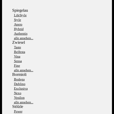
Spiegelau
LifeStyle
Style
Apero
Hybrid
Authentis
alle ansehen...
Zwiesel
Taste
Belfesta
Vina
Sensa
Fine
alle ansehen...
Bormioli
Bodega
Dublino
Exclusiva
Nexo
Ypsilon
alle ansehen...
Stölzle
Power