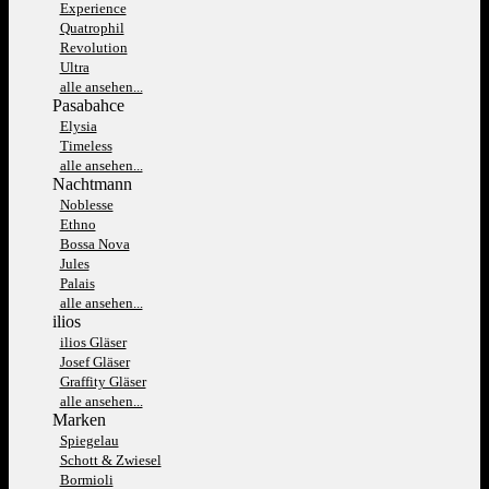
Experience
Quatrophil
Revolution
Ultra
alle ansehen...
Pasabahce
Elysia
Timeless
alle ansehen...
Nachtmann
Noblesse
Ethno
Bossa Nova
Jules
Palais
alle ansehen...
ilios
ilios Gläser
Josef Gläser
Graffity Gläser
alle ansehen...
Marken
Spiegelau
Schott & Zwiesel
Bormioli