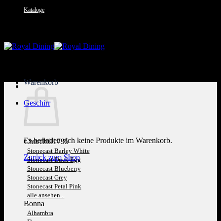
Kataloge
Kundenservice: 089 1270 0802
Warenkorb
Geschirr
Es befinden sich keine Produkte im Warenkorb.
Churchill1795
Stonecast Barley White
Zurück zum Shop
Stonecast Duck Egg
Stonecast Blueberry
Stonecast Grey
Stonecast Petal Pink
alle ansehen...
Bonna
Alhambra