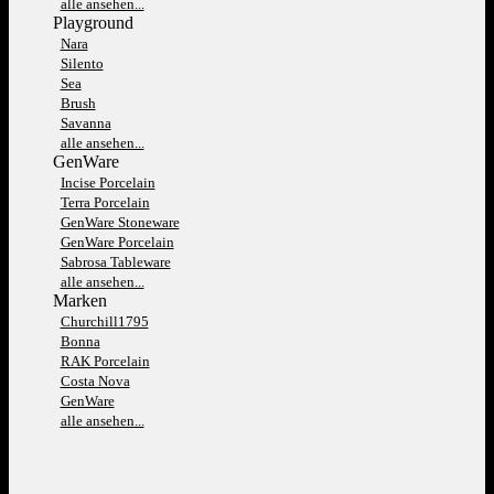
alle ansehen...
Playground
Nara
Silento
Sea
Brush
Savanna
alle ansehen...
GenWare
Incise Porcelain
Terra Porcelain
GenWare Stoneware
GenWare Porcelain
Sabrosa Tableware
alle ansehen...
Marken
Churchill1795
Bonna
RAK Porcelain
Costa Nova
GenWare
alle ansehen...