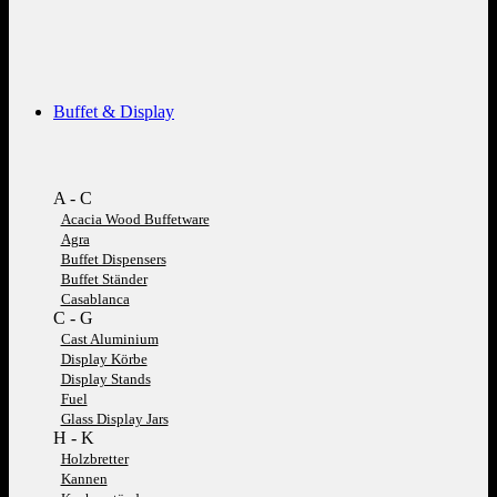
Buffet & Display
A - C
Acacia Wood Buffetware
Agra
Buffet Dispensers
Buffet Ständer
Casablanca
C - G
Cast Aluminium
Display Körbe
Display Stands
Fuel
Glass Display Jars
H - K
Holzbretter
Kannen