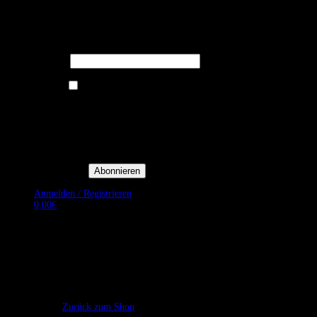
Melden Sie sich für unseren Newsletter
an um stets aktuelle Angebote zu
erhalten.
E-Mail*
Ich bin damit einverstanden, E-
Mail-Newsletter sowie
Werbeaktionen von Royal Dining
zu erhalten. *
Mit der Einwilligung bestätige
ich, dass ich der
Datenschutzerklärung von Royal
Dining zustimme, und bin mir
bewusst, dass ich mich jederzeit
abmelden kann.
Anmelden / Registrieren
0,00
€
Es befinden sich keine Produkte im Warenkorb.
Zurück zum Shop