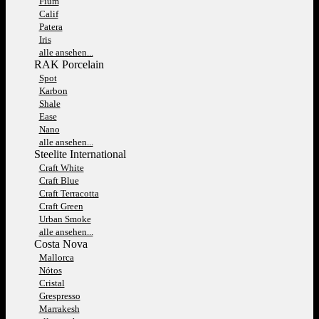
Fium
Calif
Patera
Iris
alle ansehen...
RAK Porcelain
Spot
Karbon
Shale
Ease
Nano
alle ansehen...
Steelite International
Craft White
Craft Blue
Craft Terracotta
Craft Green
Urban Smoke
alle ansehen...
Costa Nova
Mallorca
Nótos
Cristal
Grespresso
Marrakesh