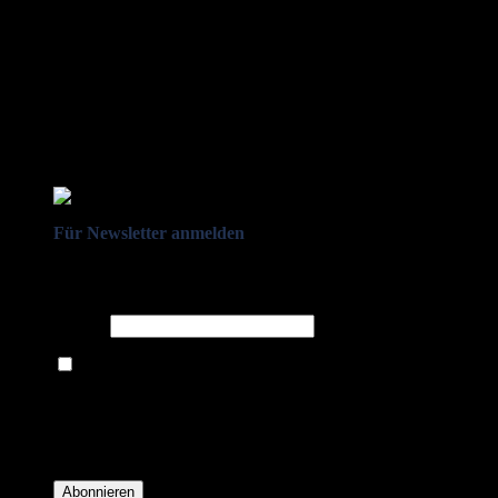
Für Newsletter anmelden
Melden Sie sich für unseren Newsletter an um stets aktuelle
Angebote zu erhalten.
E-Mail*
Ich bin damit einverstanden, E-Mail-Newsletter sowie Werbeaktionen
von Royal Dining zu erhalten. *
Mit der Einwilligung bestätige ich, dass ich der Datenschutzerklärung von
Royal Dining zustimme, und bin mir bewusst, dass ich mich jederzeit
abmelden kann.