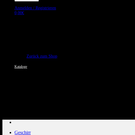
Anmelden / Registrieren
0,00
€
Es befinden sich keine Produkte im Warenkorb.
Zurück zum Shop
Kataloge
Kundenservice: 089 1270 0802
Geschirr