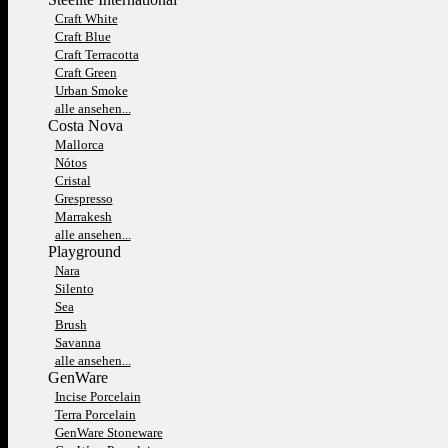
Craft White
Craft Blue
Craft Terracotta
Craft Green
Urban Smoke
alle ansehen...
Costa Nova
Mallorca
Nótos
Cristal
Grespresso
Marrakesh
alle ansehen...
Playground
Nara
Silento
Sea
Brush
Savanna
alle ansehen...
GenWare
Incise Porcelain
Terra Porcelain
GenWare Stoneware