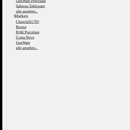
GenWare Porcelain
Sabrosa Tableware
alle ansehen...
Marken
Churchill1795
Bonna
RAK Porcelain
Costa Nova
GenWare
alle ansehen...