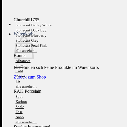
Churchill1795
Stonecast Barley White
Stonecast Duck Egg
Warenkorb
Stonecast Blueberry
Stonecast Grey
Stonecast Petal Pink
alle ansehen...
Bonna
Alhambra
Fium
Es befinden sich keine Produkte im Warenkorb.
Calif
Patera
Zurück zum Shop
Iris
alle ansehen...
RAK Porcelain
Spot
Karbon
Shale
Ease
Nano
alle ansehen...
Steelite International