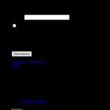
Melden Sie sich für unseren Newsletter an um stets aktuelle
Angebote zu erhalten.
E-Mail*
Ich bin damit einverstanden, E-Mail-Newsletter sowie Werbeaktionen
von Royal Dining zu erhalten. *
Mit der Einwilligung bestätige ich, dass ich der Datenschutzerklärung von
Royal Dining zustimme, und bin mir bewusst, dass ich mich jederzeit
abmelden kann.
Anmelden / Registrieren
0,00
€
Es befinden sich keine Produkte im Warenkorb.
Zurück zum Shop
Kataloge