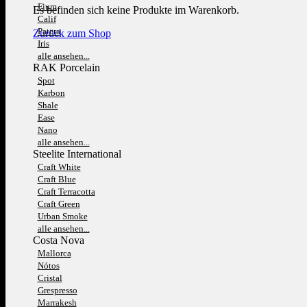
Fium
Es befinden sich keine Produkte im Warenkorb.
Calif
Patera
Zurück zum Shop
Iris
alle ansehen...
RAK Porcelain
Spot
Karbon
Shale
Ease
Nano
alle ansehen...
Steelite International
Craft White
Craft Blue
Craft Terracotta
Craft Green
Urban Smoke
alle ansehen...
Costa Nova
Mallorca
Nótos
Cristal
Grespresso
Marrakesh