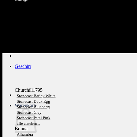
Kundenservice: 089 1270 0802
Geschirr
Churchill1795
Stonecast Barley White
Stonecast Duck Egg
Warenkorb
Stonecast Blueberry
Stonecast Grey
Stonecast Petal Pink
alle ansehen...
Bonna
Alhambra