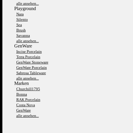
alle ansehen...
Playground
Nara
Silento
Sea
Brush
Savanna
alle ansehen...
GenWare
Incise Porcelain
Terra Porcelain
GenWare Stoneware
GenWare Porcelain
Sabrosa Tableware
alle ansehen...
Marken
Churchill1795
Bonna
RAK Porcelain
Costa Nova
GenWare
alle ansehen...