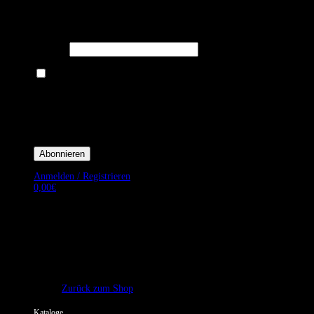
Melden Sie sich für unseren Newsletter an um stets aktuelle
Angebote zu erhalten.
E-Mail*
Ich bin damit einverstanden, E-Mail-Newsletter sowie Werbeaktionen
von Royal Dining zu erhalten. *
Mit der Einwilligung bestätige ich, dass ich der Datenschutzerklärung von
Royal Dining zustimme, und bin mir bewusst, dass ich mich jederzeit
abmelden kann.
Anmelden / Registrieren
0,00
€
Es befinden sich keine Produkte im Warenkorb.
Zurück zum Shop
Kataloge