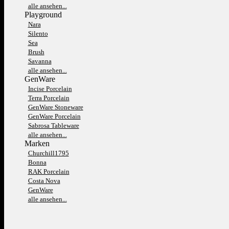
alle ansehen...
Playground
Nara
Silento
Sea
Brush
Savanna
alle ansehen...
GenWare
Incise Porcelain
Terra Porcelain
GenWare Stoneware
GenWare Porcelain
Sabrosa Tableware
alle ansehen...
Marken
Churchill1795
Bonna
RAK Porcelain
Costa Nova
GenWare
alle ansehen...