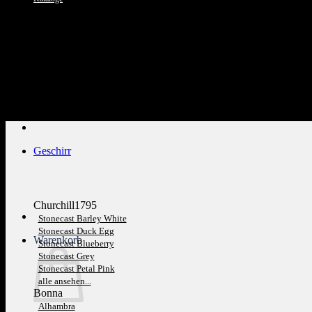
Kundenservice: 089 1270 0802
Geschirr
Churchill1795
Stonecast Barley White
Stonecast Duck Egg
Warenkorb
Stonecast Blueberry
Stonecast Grey
Stonecast Petal Pink
alle ansehen...
Bonna
Alhambra