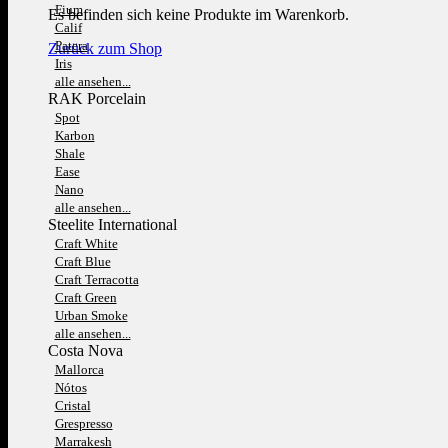
Fium
Es befinden sich keine Produkte im Warenkorb.
Calif
Patera
Zurück zum Shop
Iris
alle ansehen...
RAK Porcelain
Spot
Karbon
Shale
Ease
Nano
alle ansehen...
Steelite International
Craft White
Craft Blue
Craft Terracotta
Craft Green
Urban Smoke
alle ansehen...
Costa Nova
Mallorca
Nótos
Cristal
Grespresso
Marrakesh