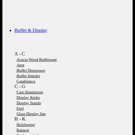
Buffet & Display
A - C
Acacia Wood Buffetware
Agra
Buffet Dispensers
Buffet Ständer
Casablanca
C - G
Cast Aluminium
Display Körbe
Display Stands
Fuel
Glass Display Jars
H - K
Holzbretter
Kannen