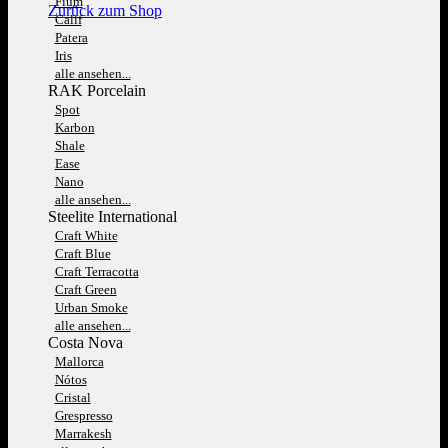
Fium
Zurück zum Shop
Calif
Patera
Iris
alle ansehen...
RAK Porcelain
Spot
Karbon
Shale
Ease
Nano
alle ansehen...
Steelite International
Craft White
Craft Blue
Craft Terracotta
Craft Green
Urban Smoke
alle ansehen...
Costa Nova
Mallorca
Nótos
Cristal
Grespresso
Marrakesh