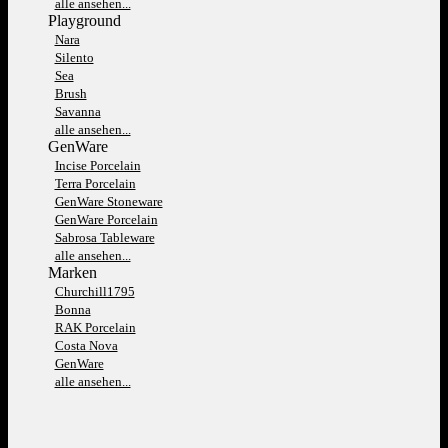
alle ansehen...
Playground
Nara
Silento
Sea
Brush
Savanna
alle ansehen...
GenWare
Incise Porcelain
Terra Porcelain
GenWare Stoneware
GenWare Porcelain
Sabrosa Tableware
alle ansehen...
Marken
Churchill1795
Bonna
RAK Porcelain
Costa Nova
GenWare
alle ansehen...