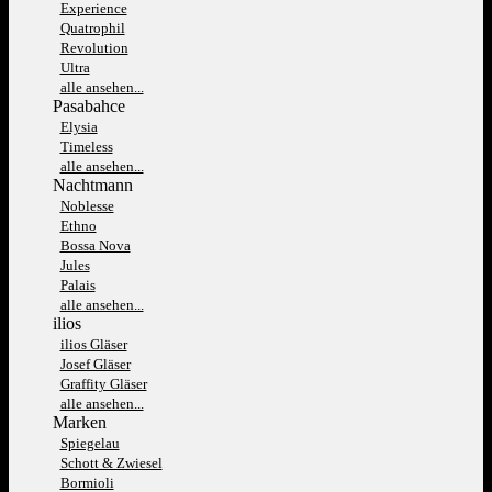
Experience
Quatrophil
Revolution
Ultra
alle ansehen...
Pasabahce
Elysia
Timeless
alle ansehen...
Nachtmann
Noblesse
Ethno
Bossa Nova
Jules
Palais
alle ansehen...
ilios
ilios Gläser
Josef Gläser
Graffity Gläser
alle ansehen...
Marken
Spiegelau
Schott & Zwiesel
Bormioli