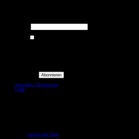
Melden Sie sich für unseren Newsletter
an um stets aktuelle Angebote zu
erhalten.
E-Mail*
Ich bin damit einverstanden, E-
Mail-Newsletter sowie
Werbeaktionen von Royal Dining
zu erhalten. *
Mit der Einwilligung bestätige
ich, dass ich der
Datenschutzerklärung von Royal
Dining zustimme, und bin mir
bewusst, dass ich mich jederzeit
abmelden kann.
Anmelden / Registrieren
0,00
€
Es befinden sich keine Produkte im Warenkorb.
Zurück zum Shop