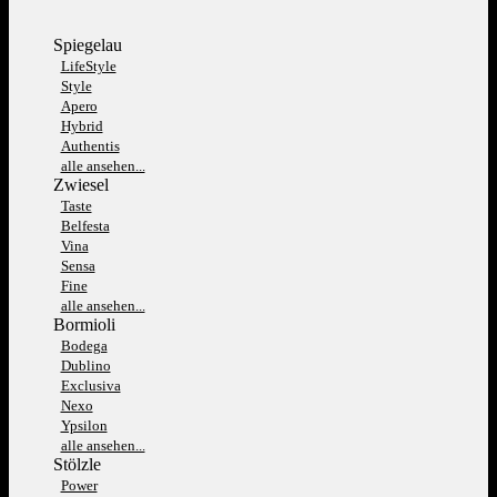
Spiegelau
LifeStyle
Style
Apero
Hybrid
Authentis
alle ansehen...
Zwiesel
Taste
Belfesta
Vina
Sensa
Fine
alle ansehen...
Bormioli
Bodega
Dublino
Exclusiva
Nexo
Ypsilon
alle ansehen...
Stölzle
Power