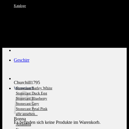
Kataloge
Kundenservice: 089 1270 0802
Geschirr
Churchill1795
Warenkorb
Stonecast Barley White
Stonecast Duck Egg
Stonecast Blueberry
Stonecast Grey
Stonecast Petal Pink
alle ansehen...
Bonna
Es befinden sich keine Produkte im Warenkorb.
Alhambra