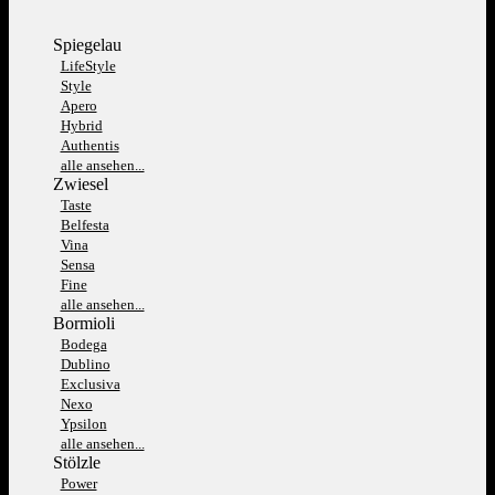
Spiegelau
LifeStyle
Style
Apero
Hybrid
Authentis
alle ansehen...
Zwiesel
Taste
Belfesta
Vina
Sensa
Fine
alle ansehen...
Bormioli
Bodega
Dublino
Exclusiva
Nexo
Ypsilon
alle ansehen...
Stölzle
Power