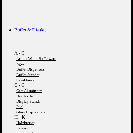
Buffet & Display
A - C
Acacia Wood Buffetware
Agra
Buffet Dispensers
Buffet Ständer
Casablanca
C - G
Cast Aluminium
Display Körbe
Display Stands
Fuel
Glass Display Jars
H - K
Holzbretter
Kannen