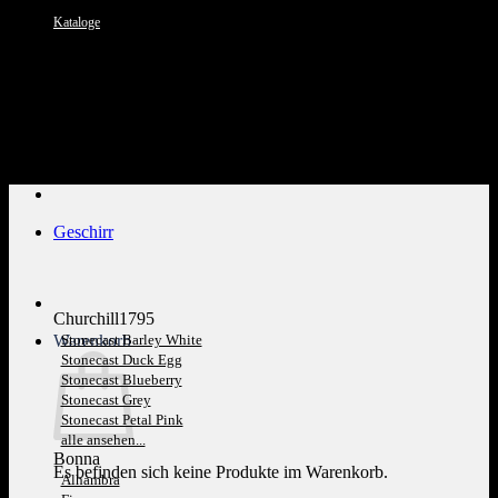
Kataloge
Kundenservice: 089 1270 0802
Geschirr
Churchill1795
Warenkorb
Stonecast Barley White
Stonecast Duck Egg
Stonecast Blueberry
Stonecast Grey
Stonecast Petal Pink
alle ansehen...
Bonna
Es befinden sich keine Produkte im Warenkorb.
Alhambra