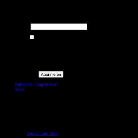
Melden Sie sich für unseren Newsletter
an um stets aktuelle Angebote zu
erhalten.
E-Mail*
Ich bin damit einverstanden, E-
Mail-Newsletter sowie
Werbeaktionen von Royal Dining
zu erhalten. *
Mit der Einwilligung bestätige
ich, dass ich der
Datenschutzerklärung von Royal
Dining zustimme, und bin mir
bewusst, dass ich mich jederzeit
abmelden kann.
Anmelden / Registrieren
0,00
€
Es befinden sich keine Produkte im Warenkorb.
Zurück zum Shop