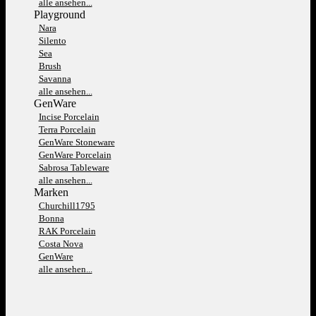
alle ansehen...
Playground
Nara
Silento
Sea
Brush
Savanna
alle ansehen...
GenWare
Incise Porcelain
Terra Porcelain
GenWare Stoneware
GenWare Porcelain
Sabrosa Tableware
alle ansehen...
Marken
Churchill1795
Bonna
RAK Porcelain
Costa Nova
GenWare
alle ansehen...