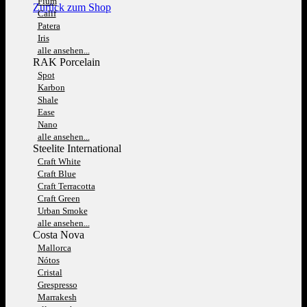
Fium
Zurück zum Shop
Calif
Patera
Iris
alle ansehen...
RAK Porcelain
Spot
Karbon
Shale
Ease
Nano
alle ansehen...
Steelite International
Craft White
Craft Blue
Craft Terracotta
Craft Green
Urban Smoke
alle ansehen...
Costa Nova
Mallorca
Nótos
Cristal
Grespresso
Marrakesh