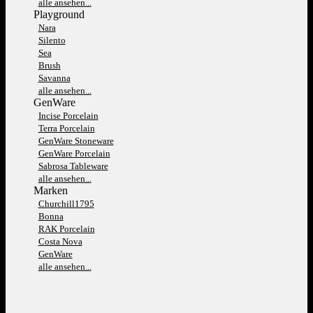
alle ansehen...
Playground
Nara
Silento
Sea
Brush
Savanna
alle ansehen...
GenWare
Incise Porcelain
Terra Porcelain
GenWare Stoneware
GenWare Porcelain
Sabrosa Tableware
alle ansehen...
Marken
Churchill1795
Bonna
RAK Porcelain
Costa Nova
GenWare
alle ansehen...