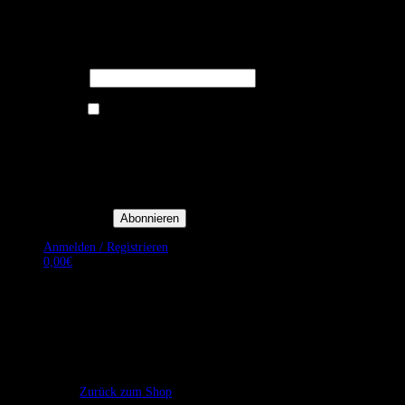
Melden Sie sich für unseren Newsletter
an um stets aktuelle Angebote zu
erhalten.
E-Mail*
Ich bin damit einverstanden, E-
Mail-Newsletter sowie
Werbeaktionen von Royal Dining
zu erhalten. *
Mit der Einwilligung bestätige
ich, dass ich der
Datenschutzerklärung von Royal
Dining zustimme, und bin mir
bewusst, dass ich mich jederzeit
abmelden kann.
Anmelden / Registrieren
0,00
€
Es befinden sich keine Produkte im Warenkorb.
Zurück zum Shop