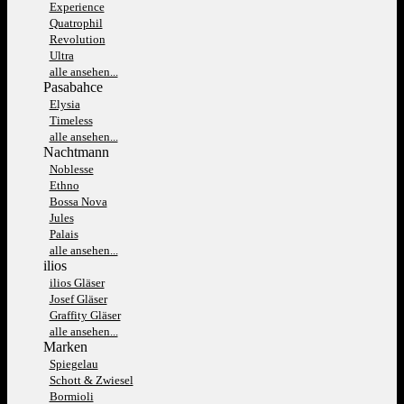
Experience
Quatrophil
Revolution
Ultra
alle ansehen...
Pasabahce
Elysia
Timeless
alle ansehen...
Nachtmann
Noblesse
Ethno
Bossa Nova
Jules
Palais
alle ansehen...
ilios
ilios Gläser
Josef Gläser
Graffity Gläser
alle ansehen...
Marken
Spiegelau
Schott & Zwiesel
Bormioli