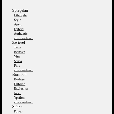
Spiegelau
LifeStyle
Style
Apero
Hybrid
Authentis
alle ansehen...
Zwiesel
Taste
Belfesta
Vina
Sensa
Fine
alle ansehen...
Bormioli
Bodega
Dublino
Exclusiva
Nexo
Ypsilon
alle ansehen...
Stölzle
Power