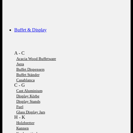
Buffet & Display
A - C
Acacia Wood Buffetware
Agra
Buffet Dispensers
Buffet Ständer
Casablanca
C - G
Cast Aluminium
Display Körbe
Display Stands
Fuel
Glass Display Jars
H - K
Holzbretter
Kannen