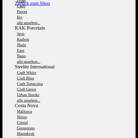
Fium
Zurück zum Shop
Calif
Patera
Iris
alle ansehen...
RAK Porcelain
Spot
Karbon
Shale
Ease
Nano
alle ansehen...
Steelite International
Craft White
Craft Blue
Craft Terracotta
Craft Green
Urban Smoke
alle ansehen...
Costa Nova
Mallorca
Nótos
Cristal
Grespresso
Marrakesh