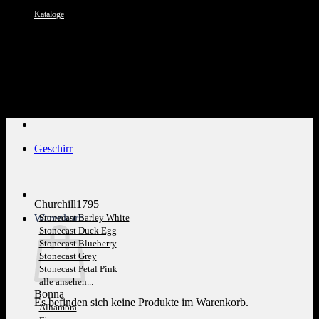
Kataloge
Kundenservice: 089 1270 0802
Geschirr
Churchill1795
Warenkorb
Stonecast Barley White
Stonecast Duck Egg
Stonecast Blueberry
Stonecast Grey
Stonecast Petal Pink
alle ansehen...
Bonna
Es befinden sich keine Produkte im Warenkorb.
Alhambra