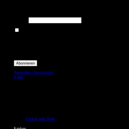
Melden Sie sich für unseren Newsletter an um stets aktuelle
Angebote zu erhalten.
E-Mail*
Ich bin damit einverstanden, E-Mail-Newsletter sowie Werbeaktionen
von Royal Dining zu erhalten. *
Mit der Einwilligung bestätige ich, dass ich der Datenschutzerklärung von
Royal Dining zustimme, und bin mir bewusst, dass ich mich jederzeit
abmelden kann.
Anmelden / Registrieren
0,00
€
Es befinden sich keine Produkte im Warenkorb.
Zurück zum Shop
Kataloge