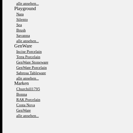
alle ansehen...
Playground
Nara
Silento
Sea
Brush
Savanna
alle ansehen...
GenWare
Incise Porcelain
Terra Porcelain
GenWare Stoneware
GenWare Porcelain
Sabrosa Tableware
alle ansehen...
Marken
Churchill1795
Bonna
RAK Porcelain
Costa Nova
GenWare
alle ansehen...