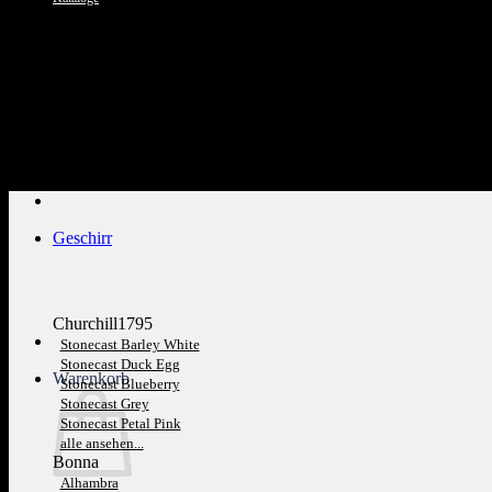
Kundenservice: 089 1270 0802
Geschirr
Churchill1795
Stonecast Barley White
Stonecast Duck Egg
Warenkorb
Stonecast Blueberry
Stonecast Grey
Stonecast Petal Pink
alle ansehen...
Bonna
Alhambra