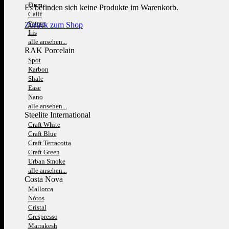
Fium
Es befinden sich keine Produkte im Warenkorb.
Calif
Patera
Zurück zum Shop
Iris
alle ansehen...
RAK Porcelain
Spot
Karbon
Shale
Ease
Nano
alle ansehen...
Steelite International
Craft White
Craft Blue
Craft Terracotta
Craft Green
Urban Smoke
alle ansehen...
Costa Nova
Mallorca
Nótos
Cristal
Grespresso
Marrakesh