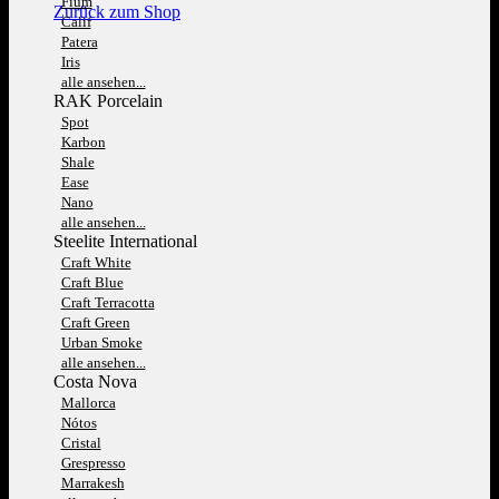
Fium
Zurück zum Shop
Calif
Patera
Iris
alle ansehen...
RAK Porcelain
Spot
Karbon
Shale
Ease
Nano
alle ansehen...
Steelite International
Craft White
Craft Blue
Craft Terracotta
Craft Green
Urban Smoke
alle ansehen...
Costa Nova
Mallorca
Nótos
Cristal
Grespresso
Marrakesh