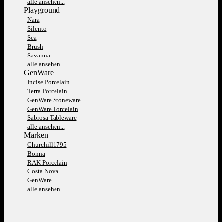
alle ansehen...
Playground
Nara
Silento
Sea
Brush
Savanna
alle ansehen...
GenWare
Incise Porcelain
Terra Porcelain
GenWare Stoneware
GenWare Porcelain
Sabrosa Tableware
alle ansehen...
Marken
Churchill1795
Bonna
RAK Porcelain
Costa Nova
GenWare
alle ansehen...