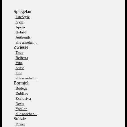
Spiegelau
LifeStyle
Style
Apero
Hybrid
Authentis
alle ansehen...
Zwiesel
Taste
Belfesta
Vina
Sensa
Fine
alle ansehen...
Bormioli
Bodega
Dublino
Exclusiva
Nexo
Ypsilon
alle ansehen...
Stölzle
Power