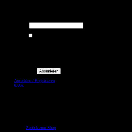
Melden Sie sich für unseren Newsletter
an um stets aktuelle Angebote zu
erhalten.
E-Mail*
Ich bin damit einverstanden, E-
Mail-Newsletter sowie
Werbeaktionen von Royal Dining
zu erhalten. *
Mit der Einwilligung bestätige
ich, dass ich der
Datenschutzerklärung von Royal
Dining zustimme, und bin mir
bewusst, dass ich mich jederzeit
abmelden kann.
Anmelden / Registrieren
0,00
€
Es befinden sich keine Produkte im Warenkorb.
Zurück zum Shop