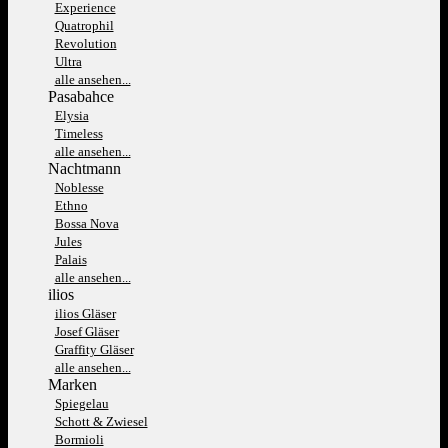
Experience
Quatrophil
Revolution
Ultra
alle ansehen...
Pasabahce
Elysia
Timeless
alle ansehen...
Nachtmann
Noblesse
Ethno
Bossa Nova
Jules
Palais
alle ansehen...
ilios
ilios Gläser
Josef Gläser
Graffity Gläser
alle ansehen...
Marken
Spiegelau
Schott & Zwiesel
Bormioli