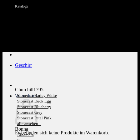
Kataloge
Kundenservice: 089 1270 0802
Geschirr
Churchill1795
Warenkorb
Stonecast Barley White
Stonecast Duck Egg
Stonecast Blueberry
Stonecast Grey
Stonecast Petal Pink
alle ansehen...
Bonna
Es befinden sich keine Produkte im Warenkorb.
Alhambra