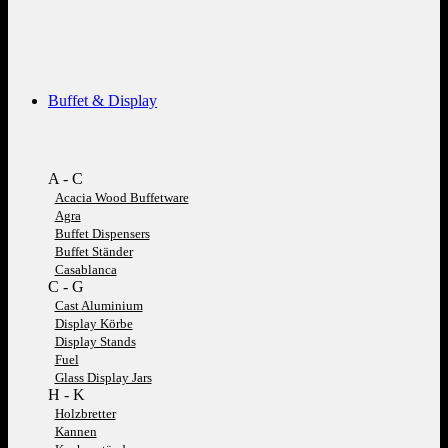
Buffet & Display
A - C
Acacia Wood Buffetware
Agra
Buffet Dispensers
Buffet Ständer
Casablanca
C - G
Cast Aluminium
Display Körbe
Display Stands
Fuel
Glass Display Jars
H - K
Holzbretter
Kannen