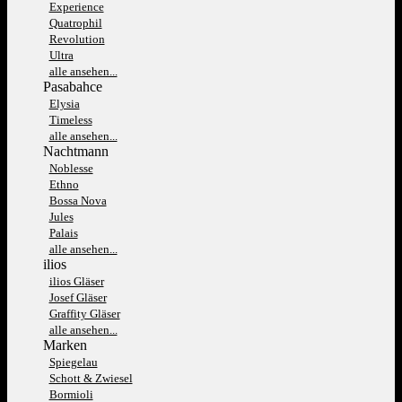
Experience
Quatrophil
Revolution
Ultra
alle ansehen...
Pasabahce
Elysia
Timeless
alle ansehen...
Nachtmann
Noblesse
Ethno
Bossa Nova
Jules
Palais
alle ansehen...
ilios
ilios Gläser
Josef Gläser
Graffity Gläser
alle ansehen...
Marken
Spiegelau
Schott & Zwiesel
Bormioli