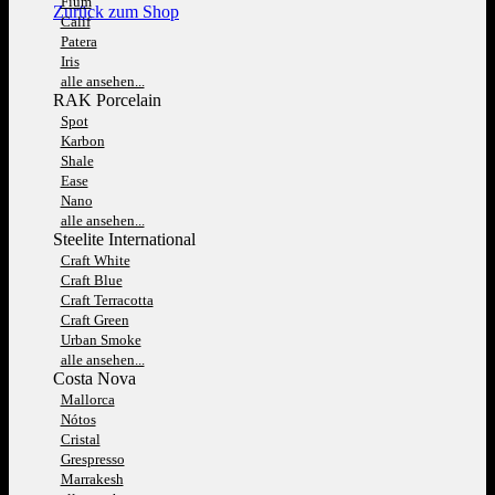
Fium
Zurück zum Shop
Calif
Patera
Iris
alle ansehen...
RAK Porcelain
Spot
Karbon
Shale
Ease
Nano
alle ansehen...
Steelite International
Craft White
Craft Blue
Craft Terracotta
Craft Green
Urban Smoke
alle ansehen...
Costa Nova
Mallorca
Nótos
Cristal
Grespresso
Marrakesh