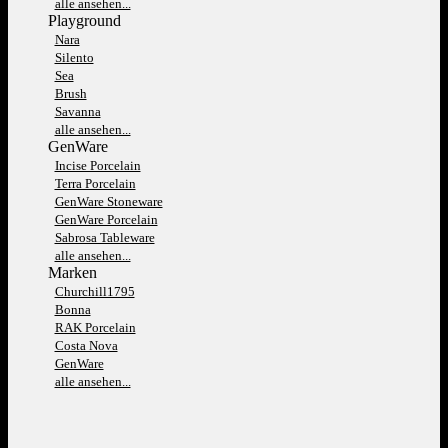
alle ansehen...
Playground
Nara
Silento
Sea
Brush
Savanna
alle ansehen...
GenWare
Incise Porcelain
Terra Porcelain
GenWare Stoneware
GenWare Porcelain
Sabrosa Tableware
alle ansehen...
Marken
Churchill1795
Bonna
RAK Porcelain
Costa Nova
GenWare
alle ansehen...