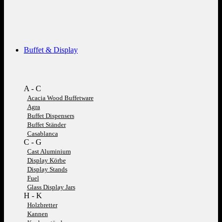
Buffet & Display
A - C
Acacia Wood Buffetware
Agra
Buffet Dispensers
Buffet Ständer
Casablanca
C - G
Cast Aluminium
Display Körbe
Display Stands
Fuel
Glass Display Jars
H - K
Holzbretter
Kannen