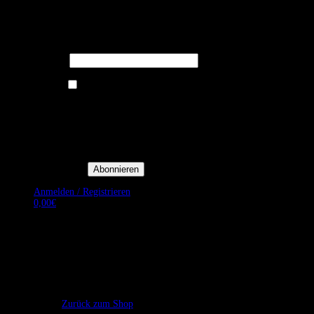
Melden Sie sich für unseren Newsletter
an um stets aktuelle Angebote zu
erhalten.
E-Mail*
Ich bin damit einverstanden, E-
Mail-Newsletter sowie
Werbeaktionen von Royal Dining
zu erhalten. *
Mit der Einwilligung bestätige
ich, dass ich der
Datenschutzerklärung von Royal
Dining zustimme, und bin mir
bewusst, dass ich mich jederzeit
abmelden kann.
Anmelden / Registrieren
0,00
€
Es befinden sich keine Produkte im Warenkorb.
Zurück zum Shop