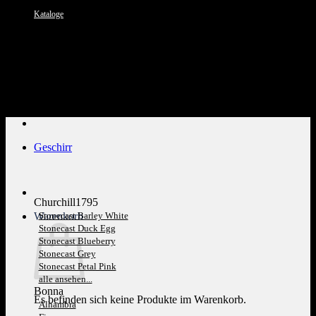
Kataloge
Kundenservice: 089 1270 0802
Geschirr
Churchill1795
Warenkorb
Stonecast Barley White
Stonecast Duck Egg
Stonecast Blueberry
Stonecast Grey
Stonecast Petal Pink
alle ansehen...
Bonna
Es befinden sich keine Produkte im Warenkorb.
Alhambra