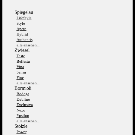
Spiegelau
LifeStyle
Style
Apero
Hybrid
Authentis
alle ansehen...
Zwiesel
Taste
Belfesta
Vina
Sensa
Fine
alle ansehen...
Bormioli
Bodega
Dublino
Exclusiva
Nexo
Ypsilon
alle ansehen...
Stölzle
Power