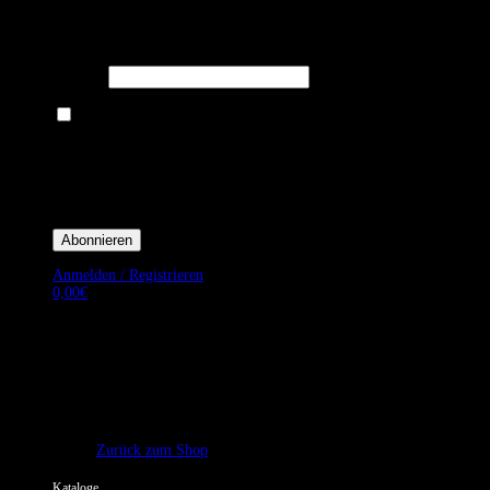
Melden Sie sich für unseren Newsletter an um stets aktuelle
Angebote zu erhalten.
E-Mail*
Ich bin damit einverstanden, E-Mail-Newsletter sowie Werbeaktionen
von Royal Dining zu erhalten. *
Mit der Einwilligung bestätige ich, dass ich der Datenschutzerklärung von
Royal Dining zustimme, und bin mir bewusst, dass ich mich jederzeit
abmelden kann.
Anmelden / Registrieren
0,00
€
Es befinden sich keine Produkte im Warenkorb.
Zurück zum Shop
Kataloge