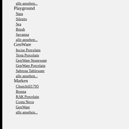
alle ansehen...
Playground
Nara
Silento
Sea
Brush
Savanna
alle ansehen...
GenWare
Incise Porcelain
Terra Porcelain
GenWare Stoneware
GenWare Porcelain
Sabrosa Tableware
alle ansehen...
Marken
Churchill1795
Bonna
RAK Porcelain
Costa Nova
GenWare
alle ansehen...