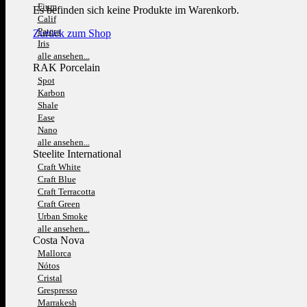
Fium
Es befinden sich keine Produkte im Warenkorb.
Calif
Patera
Zurück zum Shop
Iris
alle ansehen...
RAK Porcelain
Spot
Karbon
Shale
Ease
Nano
alle ansehen...
Steelite International
Craft White
Craft Blue
Craft Terracotta
Craft Green
Urban Smoke
alle ansehen...
Costa Nova
Mallorca
Nótos
Cristal
Grespresso
Marrakesh