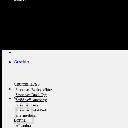
Kundenservice: 089 1270 0802
Geschirr
Churchill1795
Stonecast Barley White
Stonecast Duck Egg
Warenkorb
Stonecast Blueberry
Stonecast Grey
Stonecast Petal Pink
alle ansehen...
Bonna
Alhambra