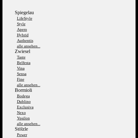
Spiegelau
LifeStyle
Style
Apero
Hybrid
Authentis
alle ansehen...
Zwiesel
Taste
Belfesta
Vina
Sensa
Fine
alle ansehen...
Bormioli
Bodega
Dublino
Exclusiva
Nexo
Ypsilon
alle ansehen...
Stölzle
Power