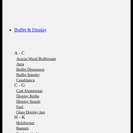
Buffet & Display
A - C
Acacia Wood Buffetware
Agra
Buffet Dispensers
Buffet Ständer
Casablanca
C - G
Cast Aluminium
Display Körbe
Display Stands
Fuel
Glass Display Jars
H - K
Holzbretter
Kannen