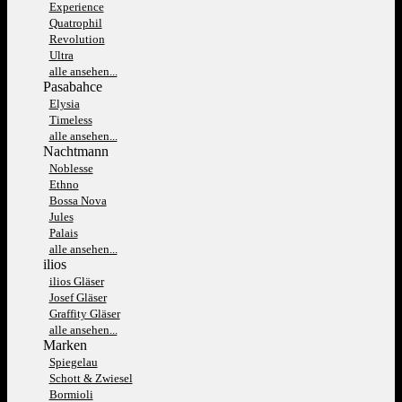
Experience
Quatrophil
Revolution
Ultra
alle ansehen...
Pasabahce
Elysia
Timeless
alle ansehen...
Nachtmann
Noblesse
Ethno
Bossa Nova
Jules
Palais
alle ansehen...
ilios
ilios Gläser
Josef Gläser
Graffity Gläser
alle ansehen...
Marken
Spiegelau
Schott & Zwiesel
Bormioli