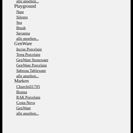
alle ansehen...
Playground
Nara
Silento
Sea
Brush
Savanna
alle ansehen...
GenWare
Incise Porcelain
Terra Porcelain
GenWare Stoneware
GenWare Porcelain
Sabrosa Tableware
alle ansehen...
Marken
Churchill1795
Bonna
RAK Porcelain
Costa Nova
GenWare
alle ansehen...