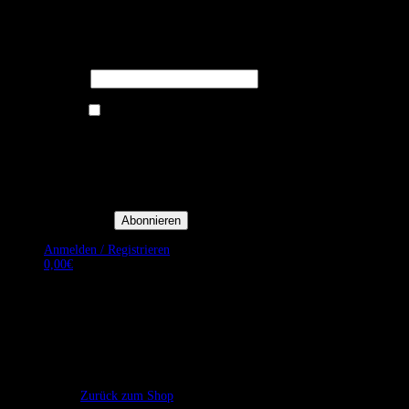
Melden Sie sich für unseren Newsletter
an um stets aktuelle Angebote zu
erhalten.
E-Mail*
Ich bin damit einverstanden, E-
Mail-Newsletter sowie
Werbeaktionen von Royal Dining
zu erhalten. *
Mit der Einwilligung bestätige
ich, dass ich der
Datenschutzerklärung von Royal
Dining zustimme, und bin mir
bewusst, dass ich mich jederzeit
abmelden kann.
Anmelden / Registrieren
0,00
€
Es befinden sich keine Produkte im Warenkorb.
Zurück zum Shop