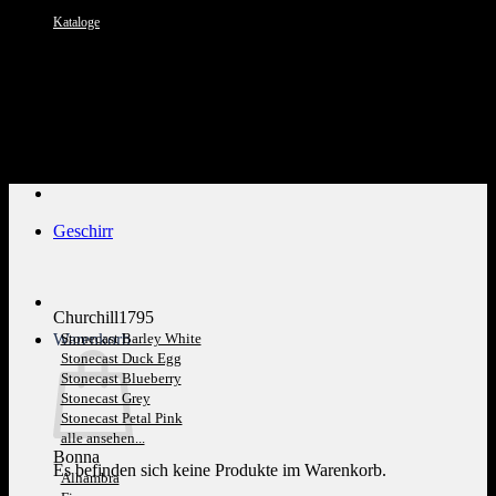
Kataloge
Kundenservice: 089 1270 0802
Geschirr
Churchill1795
Warenkorb
Stonecast Barley White
Stonecast Duck Egg
Stonecast Blueberry
Stonecast Grey
Stonecast Petal Pink
alle ansehen...
Bonna
Es befinden sich keine Produkte im Warenkorb.
Alhambra