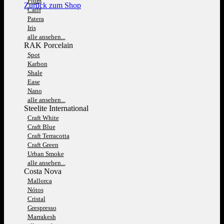
Fium
Zurück zum Shop
Calif
Patera
Iris
alle ansehen...
RAK Porcelain
Spot
Karbon
Shale
Ease
Nano
alle ansehen...
Steelite International
Craft White
Craft Blue
Craft Terracotta
Craft Green
Urban Smoke
alle ansehen...
Costa Nova
Mallorca
Nótos
Cristal
Grespresso
Marrakesh