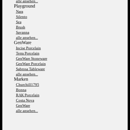
alle ansehen...
Playground
Nara
Silento
Sea
Brush
Savanna
alle ansehen...
GenWare
Incise Porcelain
Terra Porcelain
GenWare Stoneware
GenWare Porcelain
Sabrosa Tableware
alle ansehen...
Marken
Churchill1795
Bonna
RAK Porcelain
Costa Nova
GenWare
alle ansehen...