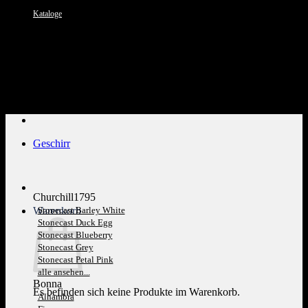
Kataloge
Kundenservice: 089 1270 0802
Geschirr
Churchill1795
Warenkorb
Stonecast Barley White
Stonecast Duck Egg
Stonecast Blueberry
Stonecast Grey
Stonecast Petal Pink
alle ansehen...
Bonna
Es befinden sich keine Produkte im Warenkorb.
Alhambra