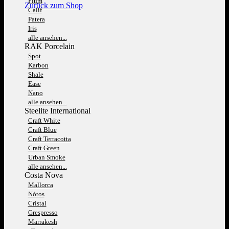
Fium
Zurück zum Shop
Calif
Patera
Iris
alle ansehen...
RAK Porcelain
Spot
Karbon
Shale
Ease
Nano
alle ansehen...
Steelite International
Craft White
Craft Blue
Craft Terracotta
Craft Green
Urban Smoke
alle ansehen...
Costa Nova
Mallorca
Nótos
Cristal
Grespresso
Marrakesh