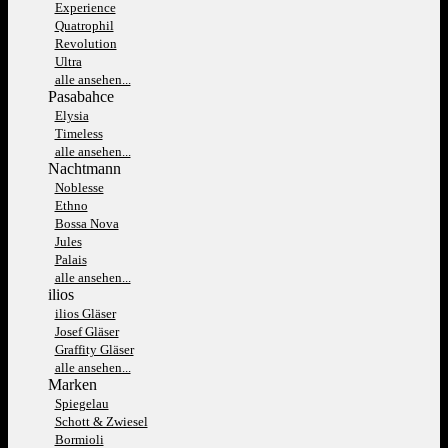
Experience
Quatrophil
Revolution
Ultra
alle ansehen...
Pasabahce
Elysia
Timeless
alle ansehen...
Nachtmann
Noblesse
Ethno
Bossa Nova
Jules
Palais
alle ansehen...
ilios
ilios Gläser
Josef Gläser
Graffity Gläser
alle ansehen...
Marken
Spiegelau
Schott & Zwiesel
Bormioli