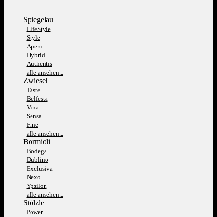
Spiegelau
LifeStyle
Style
Apero
Hybrid
Authentis
alle ansehen...
Zwiesel
Taste
Belfesta
Vina
Sensa
Fine
alle ansehen...
Bormioli
Bodega
Dublino
Exclusiva
Nexo
Ypsilon
alle ansehen...
Stölzle
Power