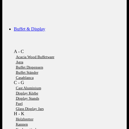
Buffet & Display
A - C
Acacia Wood Buffetware
Agra
Buffet Dispensers
Buffet Ständer
Casablanca
C - G
Cast Aluminium
Display Körbe
Display Stands
Fuel
Glass Display Jars
H - K
Holzbretter
Kannen