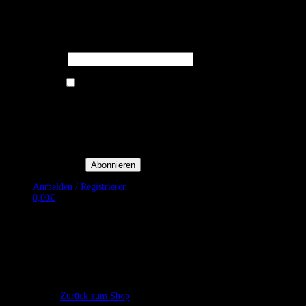
Melden Sie sich für unseren Newsletter
an um stets aktuelle Angebote zu
erhalten.
E-Mail*
Ich bin damit einverstanden, E-
Mail-Newsletter sowie
Werbeaktionen von Royal Dining
zu erhalten. *
Mit der Einwilligung bestätige
ich, dass ich der
Datenschutzerklärung von Royal
Dining zustimme, und bin mir
bewusst, dass ich mich jederzeit
abmelden kann.
Anmelden / Registrieren
0,00
€
Es befinden sich keine Produkte im Warenkorb.
Zurück zum Shop