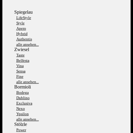
Spiegelau
LifeStyle
Style
Apero
Hybrid
Authentis
alle ansehen...
Zwiesel
Taste
Belfesta
Vina
Sensa
Fine
alle ansehen...
Bormioli
Bodega
Dublino
Exclusiva
Nexo
Ypsilon
alle ansehen...
Stölzle
Power