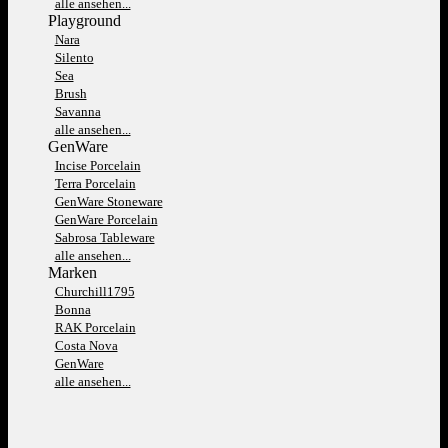
alle ansehen...
Playground
Nara
Silento
Sea
Brush
Savanna
alle ansehen...
GenWare
Incise Porcelain
Terra Porcelain
GenWare Stoneware
GenWare Porcelain
Sabrosa Tableware
alle ansehen...
Marken
Churchill1795
Bonna
RAK Porcelain
Costa Nova
GenWare
alle ansehen...