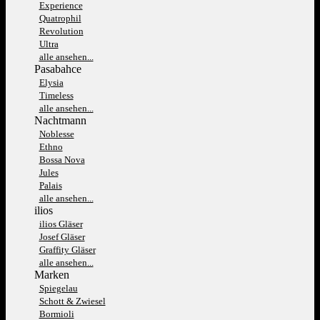
Experience
Quatrophil
Revolution
Ultra
alle ansehen...
Pasabahce
Elysia
Timeless
alle ansehen...
Nachtmann
Noblesse
Ethno
Bossa Nova
Jules
Palais
alle ansehen...
ilios
ilios Gläser
Josef Gläser
Graffity Gläser
alle ansehen...
Marken
Spiegelau
Schott & Zwiesel
Bormioli