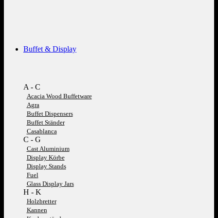
Buffet & Display
A - C
Acacia Wood Buffetware
Agra
Buffet Dispensers
Buffet Ständer
Casablanca
C - G
Cast Aluminium
Display Körbe
Display Stands
Fuel
Glass Display Jars
H - K
Holzbretter
Kannen