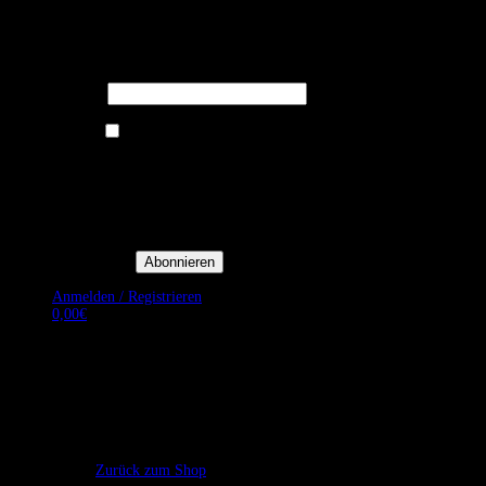
Melden Sie sich für unseren Newsletter
an um stets aktuelle Angebote zu
erhalten.
E-Mail*
Ich bin damit einverstanden, E-
Mail-Newsletter sowie
Werbeaktionen von Royal Dining
zu erhalten. *
Mit der Einwilligung bestätige
ich, dass ich der
Datenschutzerklärung von Royal
Dining zustimme, und bin mir
bewusst, dass ich mich jederzeit
abmelden kann.
Anmelden / Registrieren
0,00
€
Es befinden sich keine Produkte im Warenkorb.
Zurück zum Shop