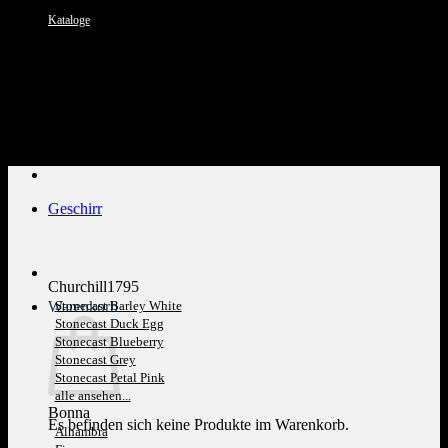
Kataloge
Kundenservice: 089 1270 0802
Geschirr
Churchill1795
Warenkorb
Stonecast Barley White
Stonecast Duck Egg
Stonecast Blueberry
Stonecast Grey
Stonecast Petal Pink
alle ansehen...
Bonna
Es befinden sich keine Produkte im Warenkorb.
Alhambra