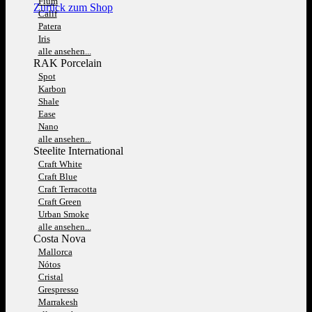
Fium
Zurück zum Shop
Calif
Patera
Iris
alle ansehen...
RAK Porcelain
Spot
Karbon
Shale
Ease
Nano
alle ansehen...
Steelite International
Craft White
Craft Blue
Craft Terracotta
Craft Green
Urban Smoke
alle ansehen...
Costa Nova
Mallorca
Nótos
Cristal
Grespresso
Marrakesh